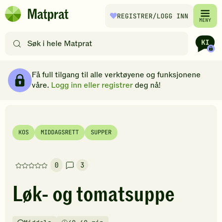
Hopp til hovedinnhold
REGISTRER
/LOGG INN
Matprat
MENY
hjemmeside
Søk
etter
oppskrifter
Ingredienser
Slik gjør du
Kommentarer
Brødsmulesti
eller
Få full tilgang til alle verktøyene og funksjonene
filtre
våre.
Logg inn eller registrer
deg nå!
KOS
MIDDAGSRETT
SUPPER
0
3
Denne
oppskriften
Løk- og tomatsuppe
har
foreløpig
ingen