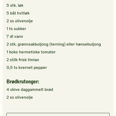
5
stk.
løk
5
båt
hvitløk
2
ss
olivenolje
1
ts
sukker
7
dl
vann
2
stk.
grønnsakbuljong (terning)
eller hønsebuljong
1
boks
hermetiske tomater
2
stilk
frisk timian
0,5
ts
kvernet pepper
Brødkrutonger:
4
skive
daggammelt
brød
2
ss
olivenolje