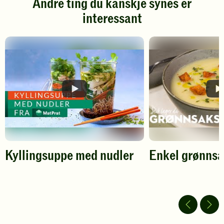
Andre ting du kanskje synes er
Klikk
Klikk
interessant
for
for
å
å
gi
gi
din
din
vurdering.
vurdering.
Kyllingsuppe med nudler
Enkel grønns
Spill
Spill
av
av
video
video