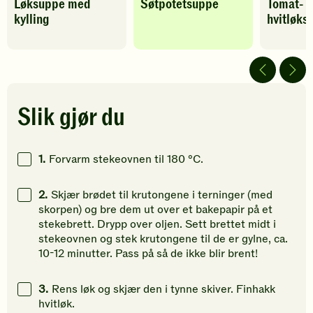
Løksuppe med
Søtpotetsuppe
Tomat- 
oppskriften
oppskriften
oppskrif
kylling
hvitløks
har
har
har
fått
fått
fått
5
5
4
av
av
av
5
5
5
stjerner.
stjerner.
stjerner.
Klikk
Klikk
Klikk
Slik gjør du
for
for
for
å
å
å
gi
gi
gi
1.
Forvarm stekeovnen til 180 °C.
din
din
din
vurdering.
vurdering.
vurdering
2.
Skjær brødet til krutongene i terninger (med
skorpen) og bre dem ut over et bakepapir på et
stekebrett. Drypp over oljen. Sett brettet midt i
stekeovnen og stek krutongene til de er gylne, ca.
10-12 minutter. Pass på så de ikke blir brent!
3.
Rens løk og skjær den i tynne skiver. Finhakk
hvitløk.