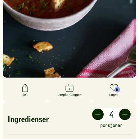
Del
Ukeplanlegger
Lagre
Ingredienser
porsjoner