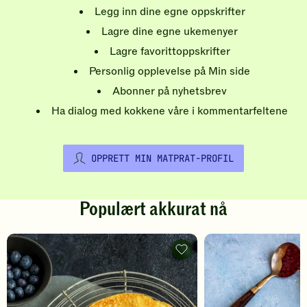
Legg inn dine egne oppskrifter
Lagre dine egne ukemenyer
Lagre favorittoppskrifter
Personlig opplevelse på Min side
Abonner på nyhetsbrev
Ha dialog med kokkene våre i kommentarfeltene
OPPRETT MIN MATPRAT-PROFIL
Populært akkurat nå
Pannekaker
-
legg
til
favoritter