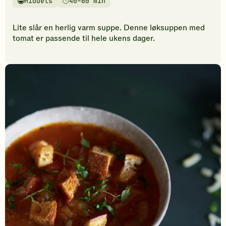
Middels
40–60 min
vurderinger.
Vanskelighetsgrad
Tilberedningstid
Bli
den
Lite slår en herlig varm suppe. Denne løksuppen med
første
tomat er passende til hele ukens dager.
til
å
vurdere
denne
oppskriften.