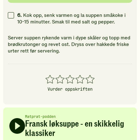
6.
Kok opp, senk varmen og la suppen småkoke i
10-15 minutter. Smak til med salt og pepper.
Server suppen rykende varm i dype skåler og topp med
brødkrutonger og revet ost. Dryss over hakkede friske
urter rett før servering.
1
2
3
4
5
stjerner
stjerner
stjerner
stjerner
stjerner
Vurder oppskriften
Matprat-podden
Fransk løksuppe - en skikkelig
klassiker