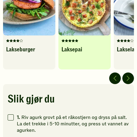
Karbohydrater
30
g
Denne
Denne
Denne
Lakseburger
Laksepai
Laksela
oppskriften
oppskriften
oppskrif
har
har
har
fått
fått
fått
4
5
4
av
av
av
5
5
5
stjerner.
stjerner.
stjerner.
Klikk
Klikk
Klikk
Slik gjør du
for
for
for
å
å
å
gi
gi
gi
1.
Riv agurk grovt på et råkostjern og dryss på salt.
din
din
din
La det trekke i 5-10 minutter, og press ut vannet av
vurdering.
vurdering.
vurdering
agurken.