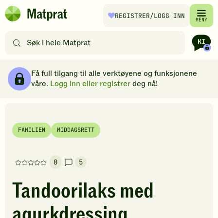
Hopp til hovedinnhold
REGISTRER
/LOGG INN
Matprat
MENY
hjemmeside
Søk
etter
oppskrifter
Ingredienser
Slik gjør du
Kommentarer
Brødsmulesti
eller
Få full tilgang til alle verktøyene og funksjonene
filtre
våre.
Logg inn eller registrer
deg nå!
FAMILIEN
MIDDAGSRETT
0
5
Denne
oppskriften
Tandoorilaks med
har
foreløpig
agurkdressing
ingen