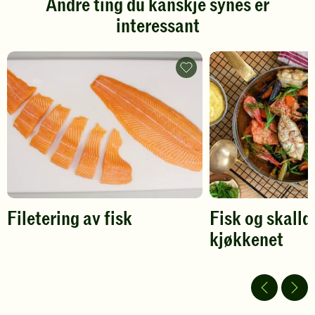
Andre ting du kanskje synes er
Klikk
Klikk
interessant
for
for
å
å
gi
gi
din
din
Filetering
vurdering.
av
vurdering.
fisk
-
legg
til
favoritter
Filetering av fisk
Fisk og skalld
kjøkkenet