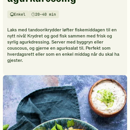
vurderinger.
Bli
den
Enkel
20–40 min
Vanskelighetsgrad
Tilberedningstid
første
til
Laks med tandoorikrydder løfter fiskemiddagen til en
å
nytt nivå! Krydret og god fisk sammen med frisk og
vurdere
syrlig agurkdressing. Server med byggryn eller
denne
couscous, og gjerne en agurksalat til. Perfekt som
oppskriften.
hverdagsrett eller som en enkel middag når du skal ha
gjester.