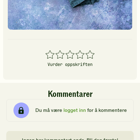
1
2
3
4
5
stjerner
stjerner
stjerner
stjerner
stjerner
Vurder oppskriften
Kommentarer
Du må være
logget inn
for å kommentere