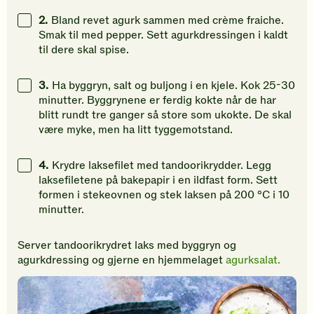
2.
Bland revet agurk sammen med crème fraiche.
Smak til med pepper. Sett agurkdressingen i kaldt
til dere skal spise.
3.
Ha byggryn, salt og buljong i en kjele. Kok 25-30
minutter. Byggrynene er ferdig kokte når de har
blitt rundt tre ganger så store som ukokte. De skal
være myke, men ha litt tyggemotstand.
4.
Krydre laksefilet med tandoorikrydder. Legg
laksefiletene på bakepapir i en ildfast form. Sett
formen i stekeovnen og stek laksen på 200 °C i 10
minutter.
Server tandoorikrydret laks med byggryn og
agurkdressing og gjerne en hjemmelaget
agurksalat.