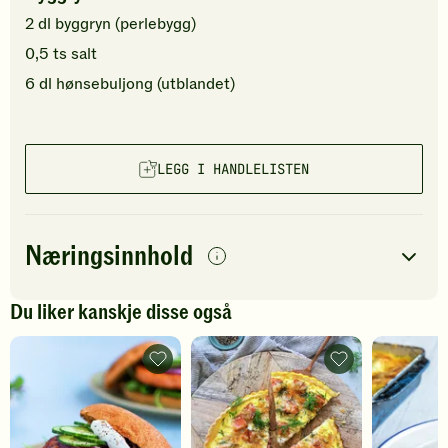
2
dl
byggryn
(perlebygg)
0,5
ts
salt
6
dl
hønsebuljong (utblandet)
LEGG I HANDLELISTEN
Næringsinnhold
per
porsjon
Du liker kanskje disse også
Navn på
Energi
antall
656
kcal
næringsstoffet
Lakseburger
Laksepai
-
-
Fett
42
g
legg
legg
til
til
Protein
36
g
favoritter
favoritter