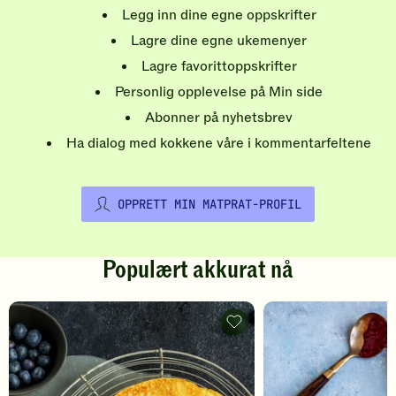
Legg inn dine egne oppskrifter
Lagre dine egne ukemenyer
Lagre favorittoppskrifter
Personlig opplevelse på Min side
Abonner på nyhetsbrev
Ha dialog med kokkene våre i kommentarfeltene
OPPRETT MIN MATPRAT-PROFIL
Populært akkurat nå
Pannekaker
-
legg
til
favoritter