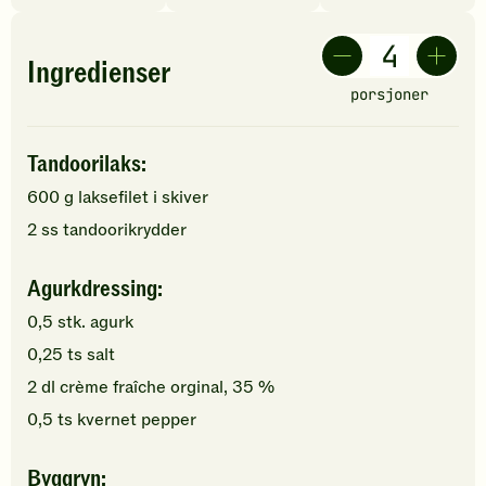
Ingredienser
porsjoner
Tandoorilaks:
600
g
laksefilet
i skiver
2
ss
tandoorikrydder
Agurkdressing:
0,5
stk.
agurk
0,25
ts
salt
2
dl
crème fraîche orginal, 35 %
0,5
ts
kvernet pepper
Byggryn: