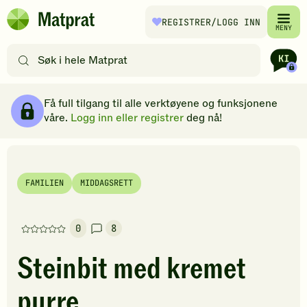
Hopp til hovedinnhold
REGISTRER
/LOGG INN
Matprat
MENY
hjemmeside
Søk
etter
oppskrifter
Ingredienser
Slik gjør du
Kommentarer
Brødsmulesti
eller
Få full tilgang til alle verktøyene og funksjonene
filtre
våre.
Logg inn eller registrer
deg nå!
FAMILIEN
MIDDAGSRETT
0
8
Denne
oppskriften
Steinbit med kremet
har
foreløpig
purre
ingen