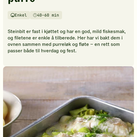
vurderinger.
Bli
den
Enkel
40–60 min
Vanskelighetsgrad
Tilberedningstid
første
til
Steinbit er fast i kjøttet og har en god, mild fiskesmak,
å
og filetene er enkle å tilberede. Her har vi bakt dem i
vurdere
ovnen sammen med purreløk og fløte – en rett som
denne
passer både til hverdag og fest.
oppskriften.