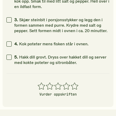
kok opp. Smak til med litt salt og pepper. Hell over i
en ildfast form.
3.
Skjær steinbit i porsjonsstykker og legg den i
formen sammen med purre. Krydre med salt og
pepper. Sett formen midt i ovnen i ca. 20 minutter.
4.
Kok poteter mens fisken står i ovnen.
5.
Hakk dill grovt. Dryss over hakket dill og server
med kokte poteter og sitronbåter.
1
2
3
4
5
stjerner
stjerner
stjerner
stjerner
stjerner
Vurder oppskriften