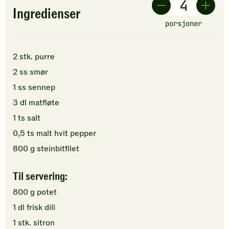
Ingredienser
porsjoner
2
stk.
purre
2
ss
smør
1
ss
sennep
3
dl
matfløte
1
ts
salt
0,5
ts
malt hvit pepper
800
g
steinbitfilet
Til servering:
800
g
potet
1
dl
frisk dill
1
stk.
sitron