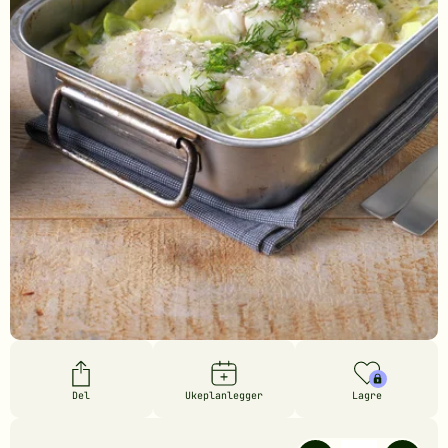
Del
Ukeplanlegger
Lagre