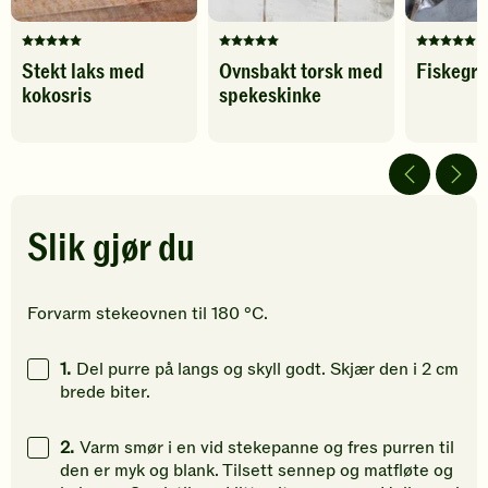
Denne
Denne
Denne
Stekt laks med
Ovnsbakt torsk med
Fiskegr
oppskriften
oppskriften
oppskrif
kokosris
spekeskinke
har
har
har
fått
fått
fått
5
5
5
av
av
av
5
5
5
stjerner.
stjerner.
stjerner.
Klikk
Klikk
Klikk
Slik gjør du
for
for
for
å
å
å
gi
gi
gi
Forvarm stekeovnen til 180 °C.
din
din
din
vurdering.
vurdering.
vurdering
1.
Del purre på langs og skyll godt. Skjær den i 2 cm
brede biter.
2.
Varm smør i en vid stekepanne og fres purren til
den er myk og blank. Tilsett sennep og matfløte og