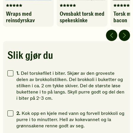
Denne
Denne
Denne
Wraps med
Ovnsbakt torsk med
Torsk me
oppskriften
oppskriften
oppskrif
reinsdyrskav
spekeskinke
bacon
har
har
har
fått
fått
fått
5
5
5
av
av
av
5
5
5
stjerner.
stjerner.
stjerner.
Slik gjør du
Klikk
Klikk
Klikk
for
for
for
å
å
å
1.
Del torskefilet i biter. Skjær av den groveste
gi
gi
gi
delen av brokkolistilken. Del brokkoli i buketter og
din
din
din
stilken i ca. 2 cm tykke skiver. Del de største løse
vurdering.
vurdering.
vurdering
bukettene i to på langs. Skyll purre godt og del den
i biter på 2-3 cm.
2.
Kok opp en kjele med vann og forvell brokkoli og
purre i to minutterr. Hell av kokevannet og la
grønnsakene renne godt av seg.