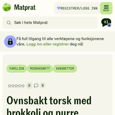
Hopp til hovedinnhold
REGISTRER
/LOGG INN
Matprat
MENY
hjemmeside
Søk
etter
oppskrifter
Ingredienser
Slik gjør du
Kommentarer
Brødsmulesti
eller
Få full tilgang til alle verktøyene og funksjonene
filtre
våre.
Logg inn eller registrer
deg nå!
FAMILIEN
MIDDAGSRETT
OVNSRETTER
0
8
Denne
oppskriften
Ovnsbakt torsk med
har
foreløpig
brokkoli og purre
ingen