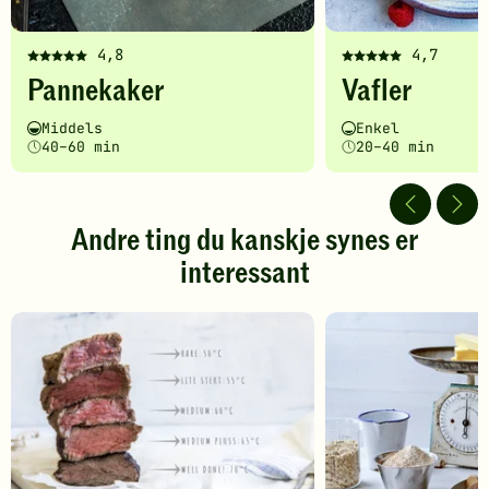
4,8
4,7
Denne
Denne
Pannekaker
Vafler
oppskriften
oppskriften
har
har
Vanskelighetsgrad
Tilberedningstid
Vanskelighetsgrad
Tilberedningstid
Middels
Enkel
fått
fått
40–60 min
20–40 min
5
5
av
av
5
5
stjerner.
stjerner.
Andre ting du kanskje synes er
Klikk
Klikk
interessant
for
for
å
å
gi
gi
din
din
vurdering.
vurdering.