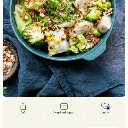
Del
Ukeplanlegger
Lagre