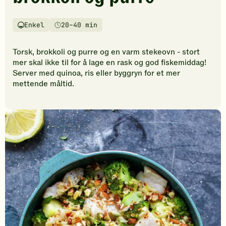
vurderinger.
Bli
den
Enkel
20–40 min
Vanskelighetsgrad
Tilberedningstid
første
til
Torsk, brokkoli og purre og en varm stekeovn - stort
å
mer skal ikke til for å lage en rask og god fiskemiddag!
vurdere
Server med quinoa, ris eller byggryn for et mer
denne
mettende måltid.
oppskriften.