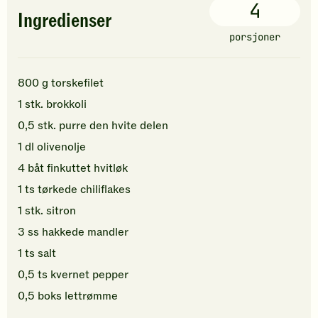
4
Ingredienser
porsjoner
800
g
torskefilet
1
stk.
brokkoli
0,5
stk.
purre
den hvite delen
1
dl
olivenolje
4
båt
finkuttet
hvitløk
1
ts
tørkede
chiliflakes
1
stk.
sitron
3
ss
hakkede
mandler
1
ts
salt
0,5
ts
kvernet pepper
0,5
boks
lettrømme