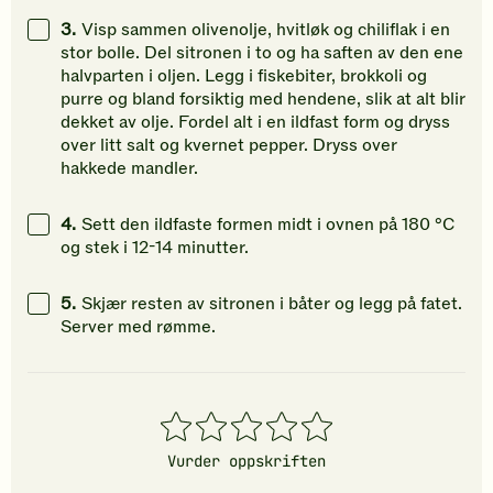
3.
Visp sammen olivenolje, hvitløk og chiliflak i en
stor bolle. Del sitronen i to og ha saften av den ene
halvparten i oljen. Legg i fiskebiter, brokkoli og
purre og bland forsiktig med hendene, slik at alt blir
dekket av olje. Fordel alt i en ildfast form og dryss
over litt salt og kvernet pepper. Dryss over
hakkede mandler.
4.
Sett den ildfaste formen midt i ovnen på 180 °C
og stek i 12-14 minutter.
5.
Skjær resten av sitronen i båter og legg på fatet.
Server med rømme.
1
2
3
4
5
stjerner
stjerner
stjerner
stjerner
stjerner
Vurder oppskriften