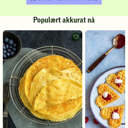
Populært akkurat nå
Pannekaker
-
legg
til
favoritter