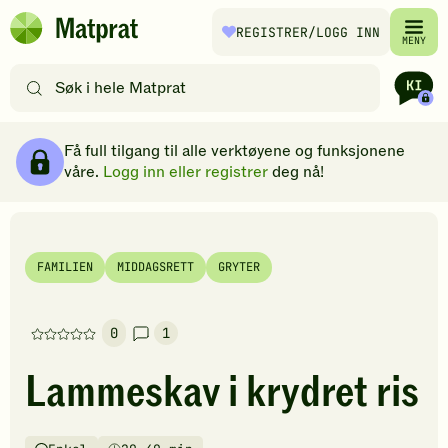
Hopp til hovedinnhold
REGISTRER
/LOGG INN
Matprat
MENY
hjemmeside
Søk
etter
oppskrifter
Ingredienser
Slik gjør du
Kommentarer
Brødsmulesti
eller
Få full tilgang til alle verktøyene og funksjonene
filtre
våre.
Logg inn eller registrer
deg nå!
FAMILIEN
MIDDAGSRETT
GRYTER
0
1
Denne
oppskriften
Lammeskav i krydret ris
har
foreløpig
ingen