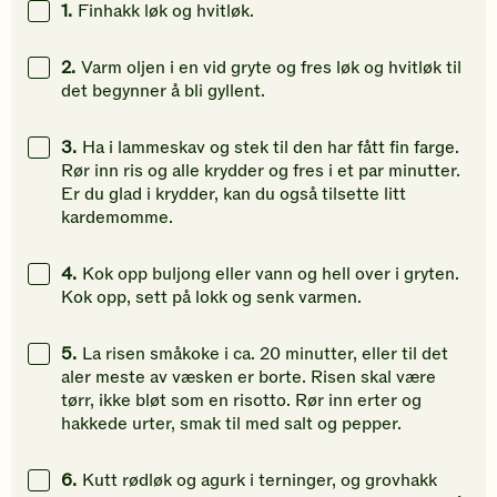
1.
Finhakk løk og hvitløk.
gi
gi
gi
din
din
din
2.
Varm oljen i en vid gryte og fres løk og hvitløk til
vurdering.
vurdering.
vurdering
det begynner å bli gyllent.
3.
Ha i lammeskav og stek til den har fått fin farge.
Rør inn ris og alle krydder og fres i et par minutter.
Er du glad i krydder, kan du også tilsette litt
kardemomme.
4.
Kok opp buljong eller vann og hell over i gryten.
Kok opp, sett på lokk og senk varmen.
5.
La risen småkoke i ca. 20 minutter, eller til det
aler meste av væsken er borte. Risen skal være
tørr, ikke bløt som en risotto. Rør inn erter og
hakkede urter, smak til med salt og pepper.
6.
Kutt rødløk og agurk i terninger, og grovhakk