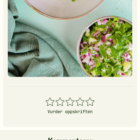
1
2
3
4
5
stjerner
stjerner
stjerner
stjerner
stjerner
Vurder oppskriften