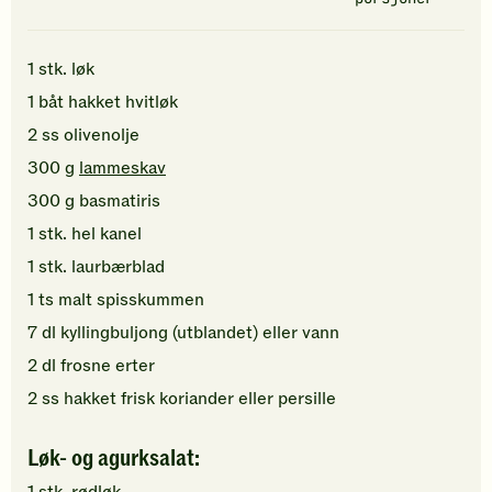
1
stk.
løk
1
båt
hakket
hvitløk
2
ss
olivenolje
300
g
lammeskav
300
g
basmatiris
1
stk.
hel kanel
1
stk.
laurbærblad
1
ts
malt spisskummen
7
dl
kyllingbuljong (utblandet)
eller vann
2
dl
frosne erter
2
ss
hakket
frisk koriander
eller persille
Løk- og agurksalat: