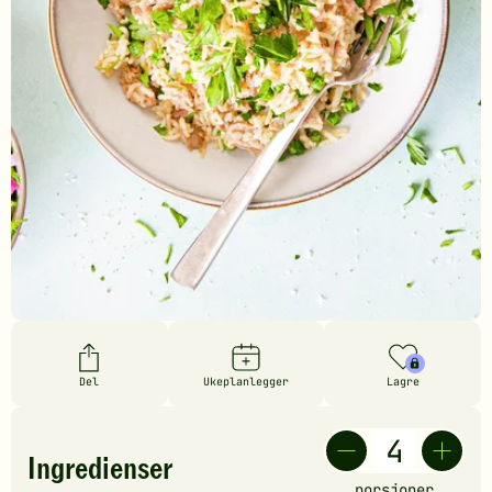
Del
Ukeplanlegger
Lagre
Ingredienser
porsjoner