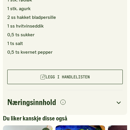
1
stk.
rødløk
1
stk.
agurk
2
ss
hakket
bladpersille
1
ss
hvitvinseddik
0,5
ts
sukker
1
ts
salt
0,5
ts
kvernet pepper
LEGG I HANDLELISTEN
Næringsinnhold
per
porsjon
Du liker kanskje disse også
Navn på
Energi
antall
525
kcal