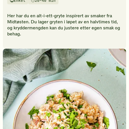
Enkel
20–40 min
vurderinger.
Vanskelighetsgrad
Tilberedningstid
Bli
den
Her har du en alt-i-ett-gryte inspirert av smaker fra
første
Midtøsten. Du lager gryten i løpet av en halvtimes tid,
til
og kryddermengden kan du justere etter egen smak og
å
behag.
vurdere
denne
oppskriften.