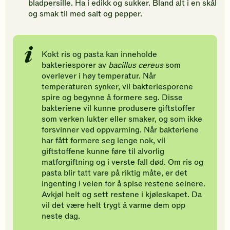
bladpersille. Ha i edikk og sukker. Bland alt i en skål
og smak til med salt og pepper.
Kokt ris og pasta kan inneholde
bakteriesporer av
bacillus cereus
som
overlever i høy temperatur. Når
temperaturen synker, vil bakteriesporene
spire og begynne å formere seg. Disse
bakteriene vil kunne produsere giftstoffer
som verken lukter eller smaker, og som ikke
forsvinner ved oppvarming. Når bakteriene
har fått formere seg lenge nok, vil
giftstoffene kunne føre til alvorlig
matforgiftning og i verste fall død. Om ris og
pasta blir tatt vare på riktig måte, er det
ingenting i veien for å spise restene seinere.
Avkjøl helt og sett restene i kjøleskapet. Da
vil det være helt trygt å varme dem opp
neste dag.