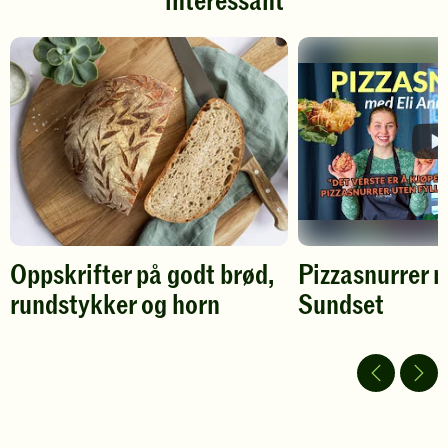
interessant
å
å
gi
gi
din
din
vurdering.
vurdering.
Oppskrifter på godt brød,
Pizzasnurrer 
rundstykker og horn
Sundset
Spill
av
video