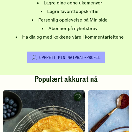
Lagre dine egne ukemenyer
Lagre favorittoppskrifter
Personlig opplevelse på Min side
Abonner på nyhetsbrev
Ha dialog med kokkene våre i kommentarfeltene
OPPRETT MIN MATPRAT-PROFIL
Populært akkurat nå
Pannekaker
-
legg
til
favoritter