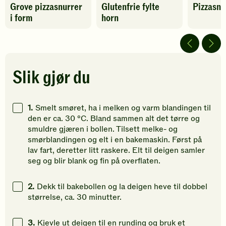
Grove pizzasnurrer
Glutenfrie fylte
Pizzasnu
oppskriften
oppskriften
oppskrif
i form
horn
har
har
har
fått
fått
fått
4
5
5
av
av
av
5
5
5
stjerner.
stjerner.
stjerner.
Slik gjør du
Klikk
Klikk
Klikk
for
for
for
å
å
å
1.
Smelt smøret, ha i melken og varm blandingen til
gi
gi
gi
den er ca. 30 °C. Bland sammen alt det tørre og
din
din
din
smuldre gjæren i bollen. Tilsett melke- og
vurdering.
vurdering.
vurdering
smørblandingen og elt i en bakemaskin. Først på
lav fart, deretter litt raskere. Elt til deigen samler
seg og blir blank og fin på overflaten.
2.
Dekk til bakebollen og la deigen heve til dobbel
størrelse, ca. 30 minutter.
3.
Kjevle ut deigen til en runding og bruk et