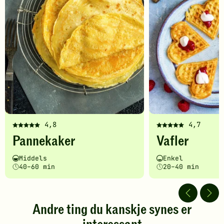
4,8
4,7
Denne
Denne
Pannekaker
Vafler
oppskriften
oppskriften
har
har
Vanskelighetsgrad
Tilberedningstid
Vanskelighetsgrad
Tilberedningstid
Middels
Enkel
fått
fått
40–60 min
20–40 min
5
5
av
av
5
5
stjerner.
stjerner.
Andre ting du kanskje synes er
Klikk
Klikk
for
for