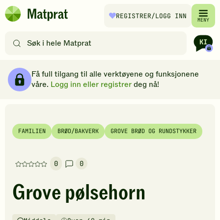
Hopp til hovedinnhold
REGISTRER
/LOGG INN
Matprat
MENY
hjemmeside
Søk
etter
oppskrifter
Ingredienser
Slik gjør du
Kommentarer
Brødsmulesti
eller
Få full tilgang til alle verktøyene og funksjonene
filtre
våre.
Logg inn eller registrer
deg nå!
FAMILIEN
BRØD/BAKVERK
GROVE BRØD OG RUNDSTYKKER
0
0
Denne
oppskriften
Grove pølsehorn
har
foreløpig
ingen