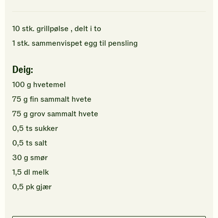
10
stk.
grillpølse
, delt i to
1
stk.
sammenvispet
egg
til pensling
Deig:
100
g
hvetemel
75
g
fin sammalt hvete
75
g
grov sammalt hvete
0,5
ts
sukker
0,5
ts
salt
30
g
smør
1,5
dl
melk
0,5
pk
gjær