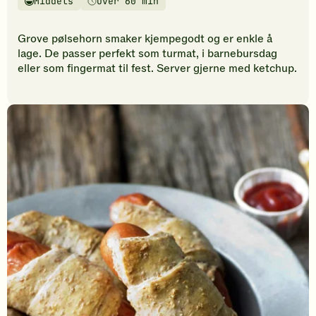
Middels
Over 60 min
vurderinger.
Vanskelighetsgrad
Tilberedningstid
Bli
den
Grove pølsehorn smaker kjempegodt og er enkle å
første
lage. De passer perfekt som turmat, i barnebursdag
til
eller som fingermat til fest. Server gjerne med ketchup.
å
vurdere
denne
oppskriften.