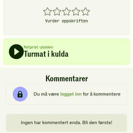
1
2
3
4
5
stjerner
stjerner
stjerner
stjerner
stjerner
Vurder oppskriften
Matprat-podden
Turmat i kulda
Kommentarer
Du må være
logget inn
for å kommentere
Ingen har kommentert enda. Bli den første!