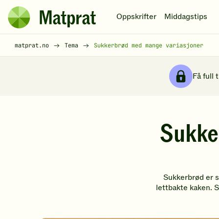
Hopp til hovedinnhold
Oppskrifter
Middagstips
Matprat
hjemmeside
Brødsmulesti
matprat.no
Tema
Sukkerbrød med mange variasjoner
Få full 
Sukke
Sukkerbrød er s
lettbakte kaken. 