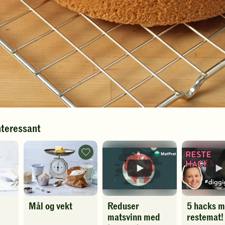
nteressant
Mål
og
vekt
-
legg
til
favoritter
Mål og vekt
Reduser
5 hacks 
matsvinn med
restemat!