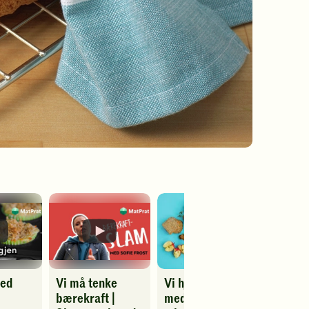
med
Vi må tenke
Vi hjelper deg
Kruton
bærekraft |
med å kaste
Spill