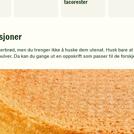
tacorester
Spill
Spill
av
av
video
video
sjoner
kerbrød, men du trenger ikke å huske dem utenat. Husk bare at
kepulver. Da kan du gange ut en oppskrift som passer til de forskj