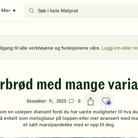
Søk
Mer
etter
oppskrifter
eller
filtre
tilgang til alle verktøyene og funksjonene våre.
Logg inn eller re
rbrød med mange varia
Desember 9, 2025
0
om en uslepen diamant fordi du har uante muligheter til hva du
Så enkelt som melisglasur på toppen eller mer avansert med man
et søtt marsipandekke med er opp til deg.