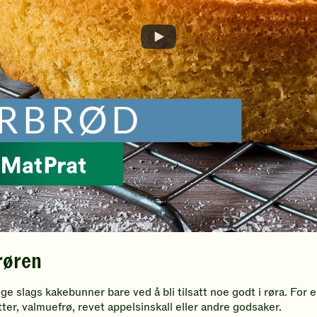
 røren
ige slags kakebunner bare ved å bli tilsatt noe godt i røra. For
ter, valmuefrø, revet appelsinskall eller andre godsaker.