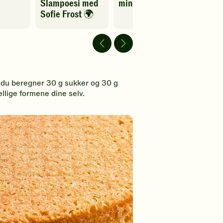
Slampoesi med
mindre mat
av
Sofie Frost 🌍
video
Spill
av
video
 du beregner 30 g sukker og 30 g
ellige formene dine selv.