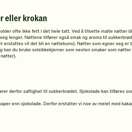
 eller krokan
r ofte ikke fett i det hele tatt. Ved å tilsette malte nøtter blir 
 seg lenger. Nøttene tilfører også smak og aroma til sukkerbrød
et erstattes vil det bli en nøttebunn). Nøtter som egner seg er 
egg kan du bruke solsikkekjerner som nesten smaker som nøtter (
nøtter).
fører derfor saftighet til sukkerbrødet. Sjokolade kan tilføres 
er enn sjokolade. Derfor erstatter vi noe av melet med kakao o