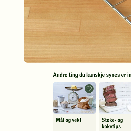
Andre ting du kanskje synes er i
Mål
og
vekt
-
legg
til
favoritter
Mål og vekt
Steke- og
koketips