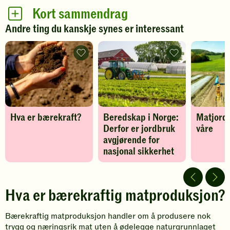
Kort sammendrag
Andre ting du kanskje synes er interessant
Hva
Beredskap
er
i
bærekraft?
Norge:
-
Derfor
legg
er
til
jordbruk
favoritter
avgjørende
for
Hva er bærekraft?
Beredskap i Norge:
Matjord
nasjonal
sikkerhet
Derfor er jordbruk
våre
-
avgjørende for
legg
til
nasjonal sikkerhet
favoritter
Hva er bærekraftig matproduksjon?
Bærekraftig matproduksjon handler om å produsere nok
trygg og næringsrik mat uten å ødelegge naturgrunnlaget