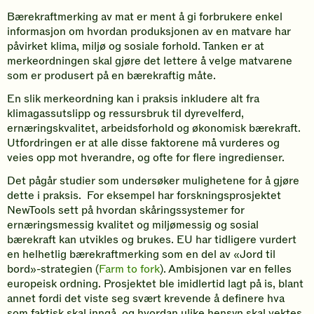
Bærekraftmerking av mat er ment å gi forbrukere enkel
informasjon om hvordan produksjonen av en matvare har
påvirket klima, miljø og sosiale forhold. Tanken er at
merkeordningen skal gjøre det lettere å velge matvarene
som er produsert på en bærekraftig måte.
En slik merkeordning kan i praksis inkludere alt fra
klimagassutslipp og ressursbruk til dyrevelferd,
ernæringskvalitet, arbeidsforhold og økonomisk bærekraft.
Utfordringen er at alle disse faktorene må vurderes og
veies opp mot hverandre, og ofte for flere ingredienser.
Det pågår studier som undersøker mulighetene for å gjøre
dette i praksis. For eksempel har forskningsprosjektet
NewTools sett på hvordan skåringssystemer for
ernæringsmessig kvalitet og miljømessig og sosial
bærekraft kan utvikles og brukes. EU har tidligere vurdert
en helhetlig bærekraftmerking som en del av «Jord til
bord»-strategien (
Farm to fork
). Ambisjonen var en felles
europeisk ordning. Prosjektet ble imidlertid lagt på is, blant
annet fordi det viste seg svært krevende å definere hva
som faktisk skal inngå, og hvordan ulike hensyn skal vektes.