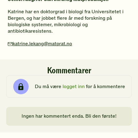
a
t
Katrine har en doktorgrad i biologi fra Universitetet i
Bergen, og har jobbet flere år med forskning på
t
biologiske systemer, mikrobiologi og
antibiotikaresistens.
e
r
katrine.lekang@matprat.no
e
Kommentarer
Du må være
logget inn
for å kommentere
Ingen har kommentert enda. Bli den første!