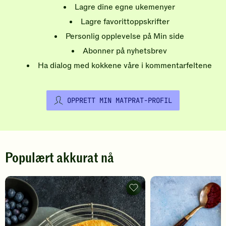
Lagre dine egne ukemenyer
Lagre favorittoppskrifter
Personlig opplevelse på Min side
Abonner på nyhetsbrev
Ha dialog med kokkene våre i kommentarfeltene
OPPRETT MIN MATPRAT-PROFIL
Populært akkurat nå
Pannekaker
-
legg
til
favoritter