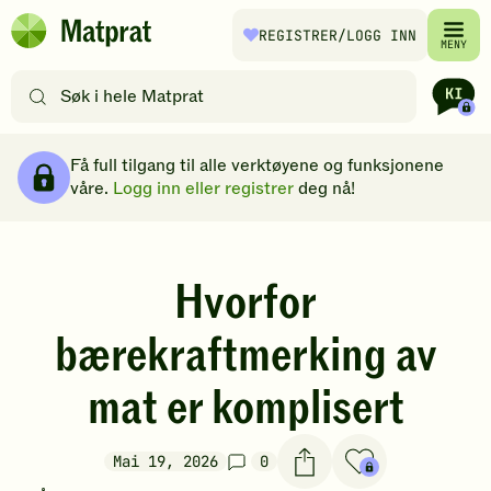
Hopp til hovedinnhold
REGISTRER
/LOGG INN
Matprat
MENY
hjemmeside
Søk
etter
oppskrifter
Brødsmulesti
eller
Få full tilgang til alle verktøyene og funksjonene
filtre
våre.
Logg inn eller registrer
deg nå!
Hvorfor
bærekraftmerking av
mat er komplisert
Mai 19, 2026
0