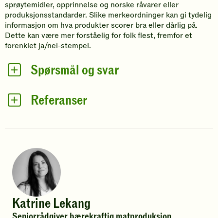
sprøytemidler, opprinnelse og norske råvarer eller
produksjonsstandarder. Slike merkeordninger kan gi tydelig
informasjon om hva produkter scorer bra eller dårlig på.
Dette kan være mer forståelig for folk flest, fremfor et
forenklet ja/nei-stempel.
Spørsmål og svar
Referanser
F
o
r
Katrine Lekang
f
Seniorrådgiver bærekraftig matproduksjon