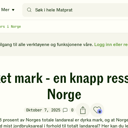
Søk
Mer
etter
oppskrifter
eller
urs i Norge
filtre
tilgang til alle verktøyene og funksjonene våre.
Logg inn eller re
et mark - en knapp ress
Norge
Oktober 7, 2025
0
3 prosent av Norges totale landareal er dyrka mark, og at Norge
 mist jordbruksareal i forhold til totalt landareal? Her kan du 