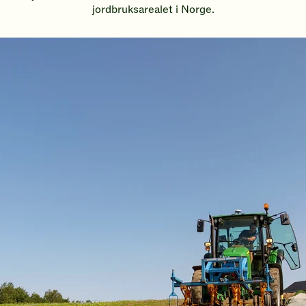
jordbruksarealet i Norge.