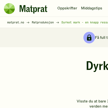
Hopp til hovedinnhold
Oppskrifter
Middagstips
Matprat
hjemmeside
Brødsmulesti
matprat.no
Matproduksjon
Dyrket mark - en knapp ress
Få full 
Dyrk
Visste du at bare 
verden med