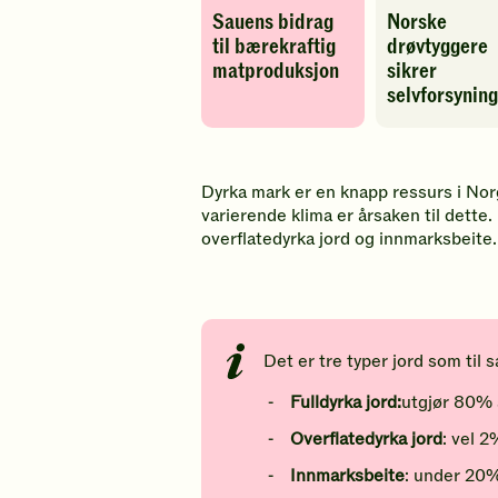
legg
Sauens bidrag
Norske
til
favoritter
til bærekraftig
drøvtyggere
matproduksjon
sikrer
selvforsynin
Dyrka mark er en knapp ressurs i Nor
varierende klima er årsaken til dette.
overflatedyrka jord og innmarksbeite
Det er tre typer jord som til
Fulldyrka jord:
utgjør 80% a
Overflatedyrka jord
: vel 2
Innmarksbeite
: under 20%