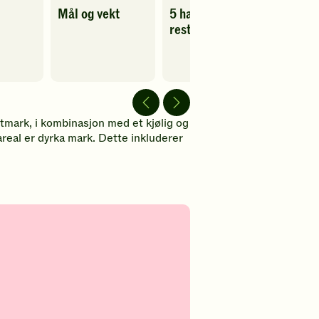
favoritter
Mål og vekt
5 hacks med
Vi må 
restemat!
bærekr
Slamp
Spill
Sofie 
av
video
Spill
av
video
tmark, i kombinasjon med et kjølig og
areal er dyrka mark. Dette inkluderer