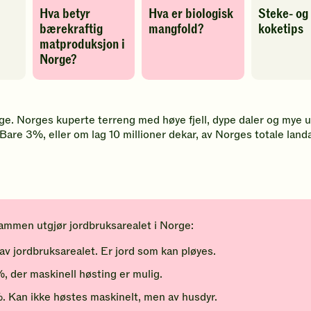
til
-
til
Hva betyr
Hva er biologisk
Steke- og
favoritter
legg
favoritter
til
bærekraftig
mangfold?
koketips
favoritter
matproduksjon i
g
Norge?
ge. Norges kuperte terreng med høye fjell, dype daler og mye u
 Bare 3%, eller om lag 10 millioner dekar, av Norges totale land
.
 sammen utgjør jordbruksarealet i Norge:
v jordbruksarealet. Er jord som kan pløyes.
%, der maskinell høsting er mulig.
. Kan ikke høstes maskinelt, men av husdyr.