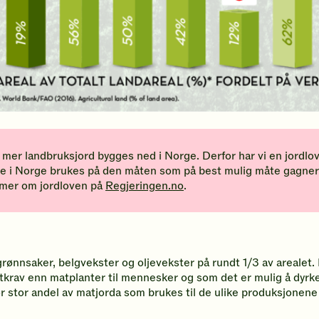
g mer landbruksjord bygges ned i Norge. Derfor har vi en jordlo
rsene i Norge brukes på den måten som på best mulig måte gagn
e mer om jordloven på
Regjeringen.no
.
grønnsaker, belgvekster og oljevekster på rundt 1/3 av areale
tkrav enn matplanter til mennesker og som det er mulig å dyrke 
or stor andel av matjorda som brukes til de ulike produksjonene