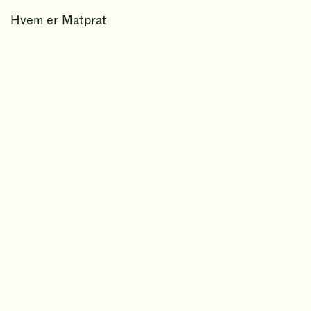
Hvem er Matprat
Ansatte
Kontakt oss
Nyhetsrom
Matprat-ekspertene
Podkast
Film
Bransje
Retningslinjer for bruk av innhold
Datainnsamling
Personvern
Vilkår for bruk av "Min Matprat"
For barna: MatStart