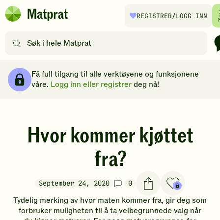
Hopp til hovedinnhold
REGISTRER
/LOGG INN
Matprat
hjemmeside
Søk
etter
oppskrifter
Brødsmulesti
eller
Få full tilgang til alle verktøyene og funksjonene
filtre
våre.
Logg inn eller registrer
deg nå!
Hvor kommer kjøttet
fra?
September 24, 2020
0
Tydelig merking av hvor maten kommer fra, gir
deg som
forbruker
muligheten til å ta velbegrunnede valg når