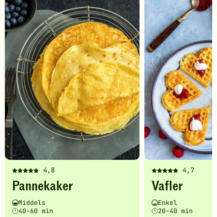
-
legg
til
favoritter
4,8
4,7
Denne
Denne
Pannekaker
Vafler
oppskriften
oppskriften
har
har
Vanskelighetsgrad
Tilberedningstid
Vanskelighetsgrad
Tilberedningstid
Middels
Enkel
fått
fått
40–60 min
20–40 min
5
5