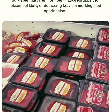
d
u
kjøper matvarer.
For
noen
matvaregrupper
, for
eksempel kjøtt,
er det særlig krav om merking med
opprinnelse.