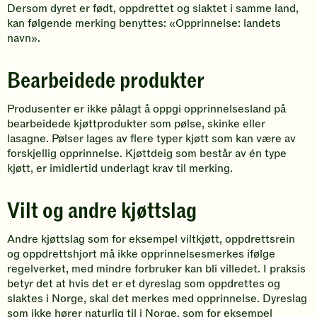
Dersom dyret er født, oppdrettet og slaktet i samme land,
kan følgende merking benyttes: «Opprinnelse: landets
navn».
Bearbeidede produkter
Produsenter er ikke pålagt å oppgi opprinnelsesland på
bearbeidede kjøttprodukter
som pølse, skinke eller
lasagne.
Pølser lages av flere typer kjøtt som kan være av
forskjellig opprinnelse
. K
jøttdeig
som be
står av én type
kjøtt, er
imidlertid underlagt
krav til merking.
Vilt og andre kjøttslag
Andre kjøttslag som for eksempel viltkjøtt, oppdrettsrein
og oppdrettshjort må ikke opprinnelsesmerkes
ifølge
regelverket
, med mindre forbruker kan bli villedet.
I praksis
betyr det at hvis det er et dyreslag som oppdrettes og
slaktes i Norge, skal det merkes med opprinnelse. Dyreslag
som ikke hører naturlig til i Norge, som for eksempel