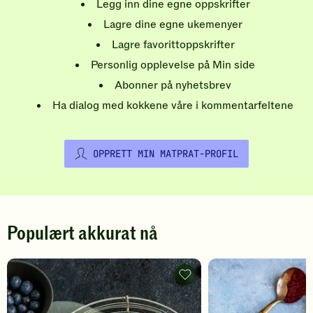
Legg inn dine egne oppskrifter
Lagre dine egne ukemenyer
Lagre favorittoppskrifter
Personlig opplevelse på Min side
Abonner på nyhetsbrev
Ha dialog med kokkene våre i kommentarfeltene
OPPRETT MIN MATPRAT-PROFIL
Populært akkurat nå
Pannekaker
-
legg
til