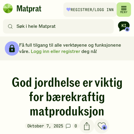
Hopp til hovedinnhold
REGISTRER
/LOGG INN
Matprat
MENY
hjemmeside
Søk
etter
oppskrifter
Brødsmulesti
eller
Få full tilgang til alle verktøyene og funksjonene
filtre
våre.
Logg inn eller registrer
deg nå!
God jordhelse er viktig
for bærekraftig
matproduksjon
Oktober 7, 2025
0