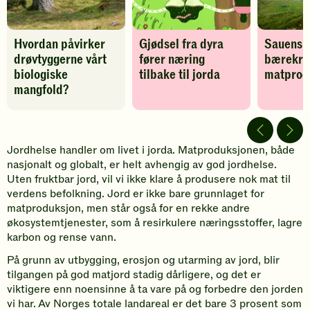
biologiske
næring
mangfold?
tilbake
-
til
legg
jorda
Hvordan påvirker
Gjødsel fra dyra
Sauens b
til
-
favoritter
legg
drøvtyggerne vårt
fører næring
bærekra
til
biologiske
tilbake til jorda
matprod
favoritter
mangfold?
Jordhelse handler om livet i jorda. Matproduksjonen, både
nasjonalt og globalt, er helt avhengig av god jordhelse.
Uten fruktbar jord, vil vi ikke klare å produsere nok mat til
verdens befolkning. Jord er ikke bare grunnlaget for
matproduksjon, men står også for en rekke andre
økosystemtjenester, som å resirkulere næringsstoffer, lagre
karbon og rense vann.
På grunn av utbygging, erosjon og utarming av jord, blir
tilgangen på god matjord stadig dårligere, og det er
viktigere enn noensinne å ta vare på og forbedre den jorden
vi har. Av Norges totale landareal er det bare 3 prosent som