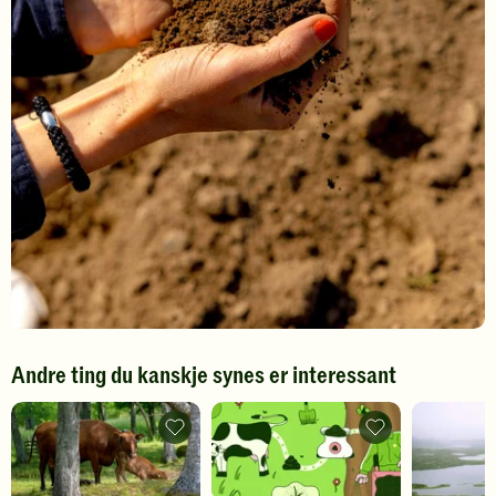
Andre ting du kanskje synes er interessant
Hvordan
Gjødsel
påvirker
fra
drøvtyggerne
dyra
vårt
fører