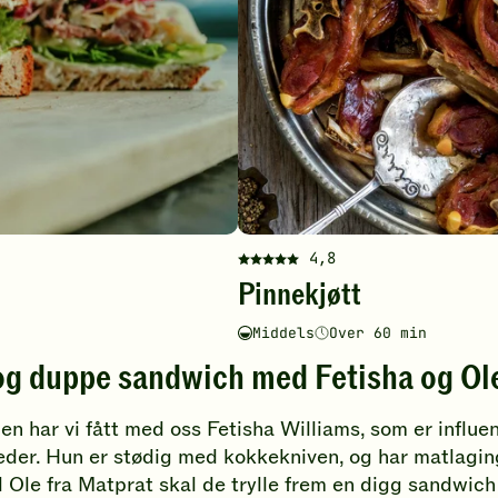
4,8
Denne
Pinnekjøtt
oppskriften
har
Middels
Over 60 min
fått
Vanskelighetsgrad
Tilberedningstid
5
og duppe sandwich med Fetisha og Ol
av
5
en har vi fått med oss Fetisha Williams, som er influe
stjerner.
Klikk
der. Hun er stødig med kokkekniven, og har matlagi
for
le fra Matprat skal de trylle frem en digg sandwich