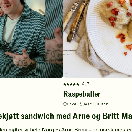
4,7
Denne
Raspeballer
oppskriften
har
Enkel
Over 60 min
fått
Vanskelighetsgrad
Tilberedningstid
5
ekjøtt sandwich med Arne og Britt Ma
av
5
en møter vi hele Norges Arne Brimi - en norsk mester
stjerner.