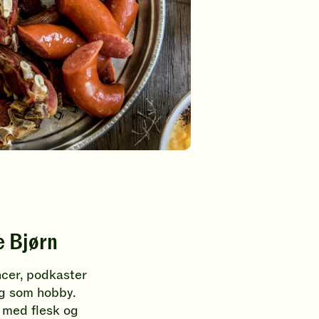
e Bjørn
ncer, podkaster
ng som hobby.
 med flesk og