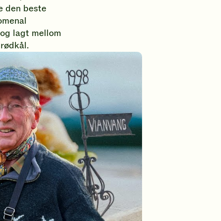
e den beste
nomenal
 og lagt mellom
 rødkål.