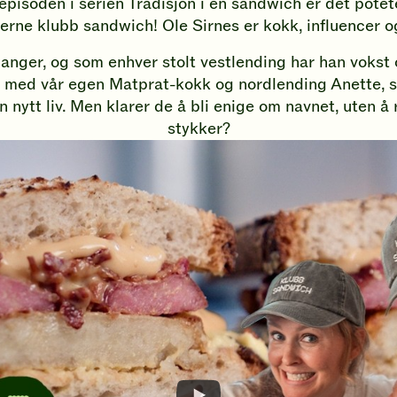
episoden i serien Tradisjon i en sandwich er det potete
rne klubb sandwich! Ole Sirnes er kokk, influencer og
anger, og som enhver stolt vestlending har han voks
ed vår egen Matprat-kokk og nordlending Anette, s
n nytt liv. Men klarer de å bli enige om navnet, uten å 
stykker?