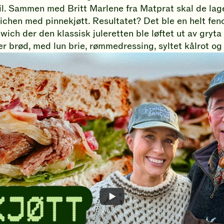
Klikk
il. Sammen med Britt Marlene fra Matprat skal de lag
for
chen med pinnekjøtt. Resultatet? Det ble en helt fe
å
wich der den klassisk juleretten ble løftet ut av gryta
gi
er brød, med lun brie, rømmedressing, syltet kålrot og
din
vurdering.