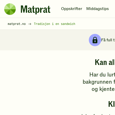
Hopp til hovedinnhold
Oppskrifter
Middagstips
Matprat
hjemmeside
Brødsmulesti
matprat.no
Tradisjon i en sandwich
Få full 
T
Kan al
r
Har du lur
a
bakgrunnen f
og kjente 
d
Kl