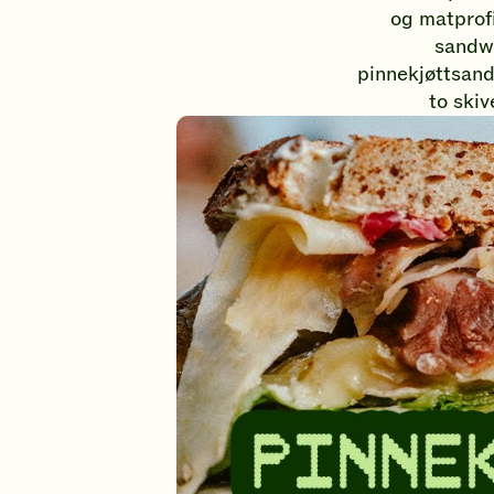
Klikk
og matprof
for
sandwi
å
pinnekjøttsand
gi
to skiv
din
vurdering.