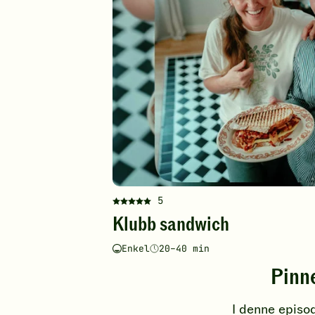
5
Denne
Klubb sandwich
oppskriften
har
Enkel
20–40 min
fått
Vanskelighetsgrad
Tilberedningstid
5
Pinn
av
5
I denne episod
stjerner.