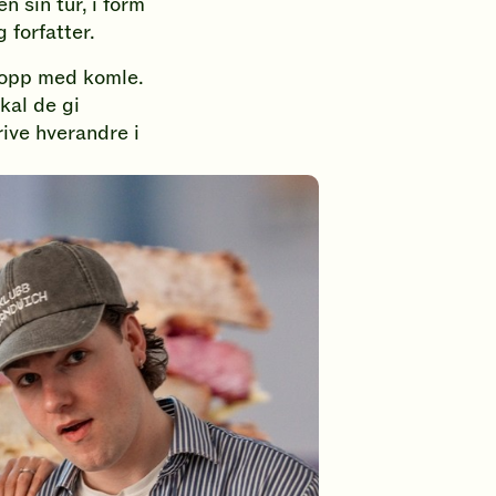
n sin tur, i form
 forfatter.
t opp med komle.
kal de gi
rive hverandre i