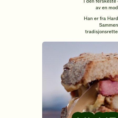
i
I den ferskeste 
av en mode
s
Han er fra Hard
j
Sammen m
tradisjonsrette
o
n
i
e
n