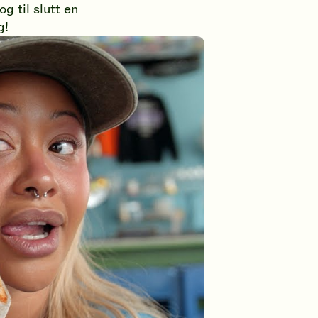
g til slutt en
g!