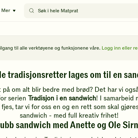
Søk
Mer
etter
oppskrifter
eller
filtre
tilgang til alle verktøyene og funksjonene våre.
Logg inn eller re
le tradisjonsretter lages om til en sa
t på om alt blir bedre med brød? Det har vi også
or serien
Tradisjon i en sandwich
! I samarbeid
fjes, tar vi for oss en og en rett som skal gjøre
sandwich - med full kreativ frihet!
ubb sandwich med Anette og Ole Sir