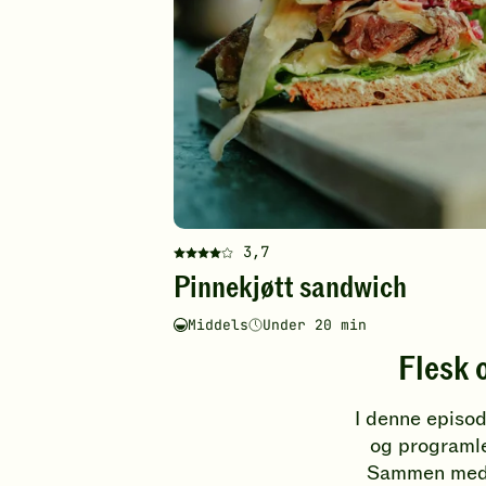
3,7
Denne
Pinnekjøtt sandwich
oppskriften
har
Middels
Under 20 min
fått
Vanskelighetsgrad
Tilberedningstid
4
Flesk 
av
5
I denne episod
stjerner.
Klikk
og programle
for
Sammen med O