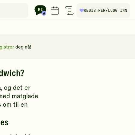
REGISTRER
/LOGG INN
gistrer
deg nå!
ndwich?
, og det er
 med matglade
s om til en
nes