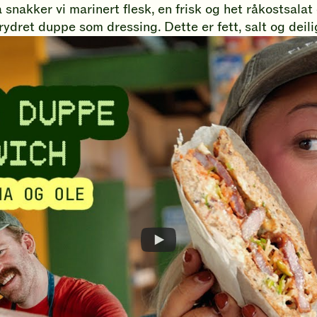
å
snakker vi marinert flesk, en frisk og het råkostsalat o
gi
rydret duppe som dressing. Dette er fett, salt og deili
din
vurdering.