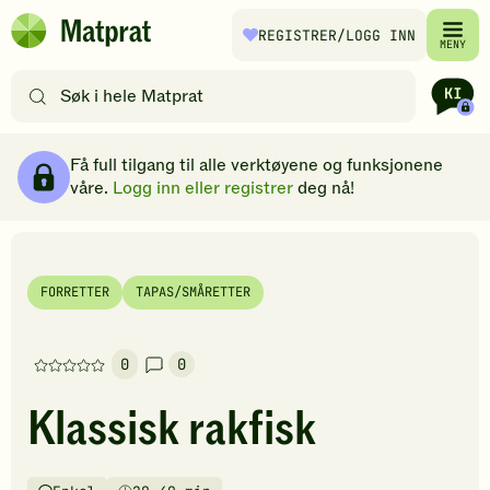
Hopp til hovedinnhold
REGISTRER
/LOGG INN
Matprat
MENY
hjemmeside
Søk
etter
oppskrifter
Ingredienser
Slik gjør du
Kommentarer
Brødsmulesti
eller
Få full tilgang til alle verktøyene og funksjonene
filtre
våre.
Logg inn eller registrer
deg nå!
FORRETTER
TAPAS/SMÅRETTER
0
0
Denne
oppskriften
Klassisk rakfisk
har
foreløpig
ingen