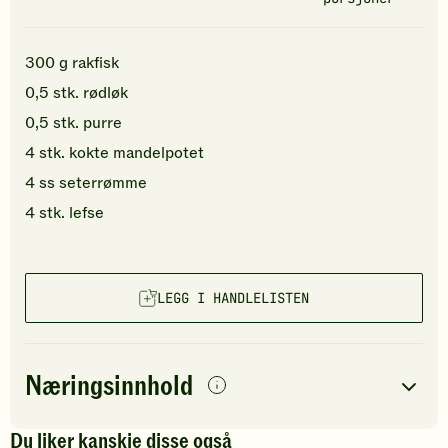
300
g
rakfisk
0,5
stk.
rødløk
0,5
stk.
purre
4
stk.
kokte
mandelpotet
4
ss
seterrømme
4
stk.
lefse
LEGG I HANDLELISTEN
Næringsinnhold
per
porsjon
Du liker kanskje disse også