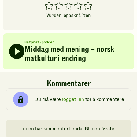
1
2
3
4
5
stjerner
stjerner
stjerner
stjerner
stjerner
Vurder oppskriften
Matprat-podden
Middag med mening – norsk
matkultur i endring
Kommentarer
Du må være
logget inn
for å kommentere
Ingen har kommentert enda. Bli den første!