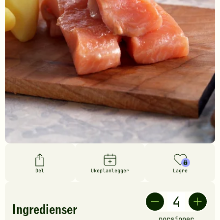
Del
Ukeplanlegger
Lagre
Ingredienser
porsjoner