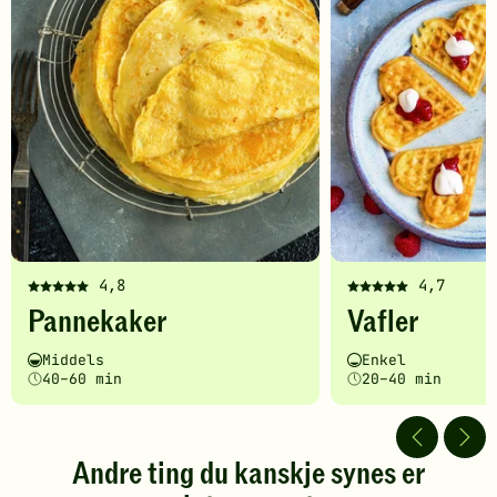
4,8
4,7
Denne
Denne
Pannekaker
Vafler
oppskriften
oppskriften
har
har
Vanskelighetsgrad
Tilberedningstid
Vanskelighetsgrad
Tilberedningstid
Middels
Enkel
fått
fått
40–60 min
20–40 min
5
5
av
av
5
5
stjerner.
stjerner.
Andre ting du kanskje synes er
Klikk
Klikk