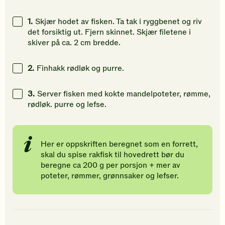
for
for
for
å
å
å
1.
Skjær hodet av fisken. Ta tak i ryggbenet og riv
gi
gi
gi
det forsiktig ut. Fjern skinnet. Skjær filetene i
din
din
din
skiver på ca. 2 cm bredde.
vurdering.
vurdering.
vurdering
2.
Finhakk rødløk og purre.
3.
Server fisken med kokte mandelpoteter, rømme,
rødløk. purre og lefse.
Her er oppskriften beregnet som en forrett,
skal du spise rakfisk til hovedrett bør du
beregne ca 200 g per porsjon + mer av
poteter, rømmer, grønnsaker og lefser.