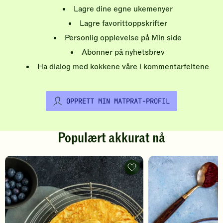
Lagre dine egne ukemenyer
Lagre favorittoppskrifter
Personlig opplevelse på Min side
Abonner på nyhetsbrev
Ha dialog med kokkene våre i kommentarfeltene
OPPRETT MIN MATPRAT-PROFIL
Populært akkurat nå
Pannekaker
-
legg
til
favoritter