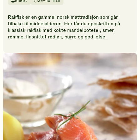
Enkel
20–40 min
vurderinger.
Vanskelighetsgrad
Tilberedningstid
Bli
den
Rakfisk er en gammel norsk mattradisjon som går
første
tilbake til middelalderen. Her får du oppskriften på
til
klassisk rakfisk med kokte mandelpoteter, smør,
å
rømme, finsnittet rødløk, purre og god lefse.
vurdere
denne
oppskriften.