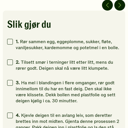
av
av
av
5
5
5
stjerner.
stjerner.
stjerner.
Klikk
Klikk
Klikk
Slik gjør du
for
for
for
å
å
å
gi
gi
gi
1.
Rør sammen egg, eggeplomme, sukker, fløte,
din
din
din
vaniljesukker, kardemomme og potetmel i en bolle.
vurdering.
vurdering.
vurdering
2.
Tilsett smør i terninger litt etter litt, mens du
rører godt. Deigen skal nå være litt klumpete.
3.
Ha mel i blandingen i flere omganger, rør godt
innimellom til du har en fast deig. Den skal ikke
være klissete. Dekk bollen med plastfolie og sett
deigen kjølig i ca. 30 minutter.
4.
Kjevle deigen til en avlang leiv, som deretter
brettes inn mot midten. Gjenta denne prosessen 2
ganger. Pakk deigen inn i plastfolie og la den stå