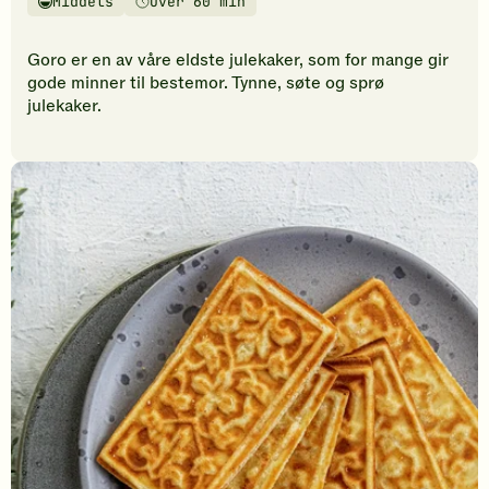
Middels
Over 60 min
vurderinger.
Vanskelighetsgrad
Tilberedningstid
Bli
den
Goro er en av våre eldste julekaker, som for mange gir
første
gode minner til bestemor. Tynne, søte og sprø
til
julekaker.
å
vurdere
denne
oppskriften.