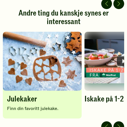
5
5
stjerner.
stjerner.
Andre ting du kanskje synes er
Klikk
Klikk
interessant
for
for
å
å
gi
gi
din
din
vurdering.
vurdering.
Julekaker
Iskake på 1-2
Finn din favoritt julekake.
Spill
av
video