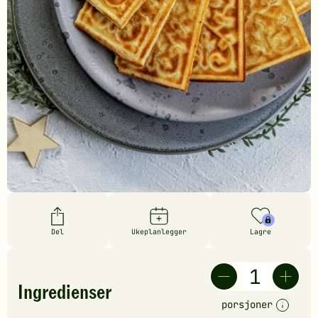
Del
Ukeplanlegger
Lagre
Ingredienser
porsjoner