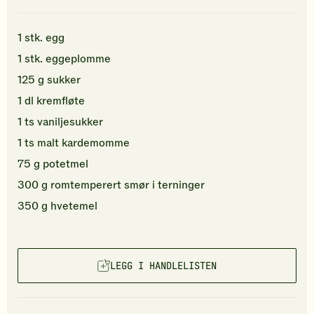
1
stk.
egg
1
stk.
eggeplomme
125
g
sukker
1
dl
kremfløte
1
ts
vaniljesukker
1
ts
malt kardemomme
75
g
potetmel
300
g
romtemperert
smør
i terninger
350
g
hvetemel
LEGG I HANDLELISTEN