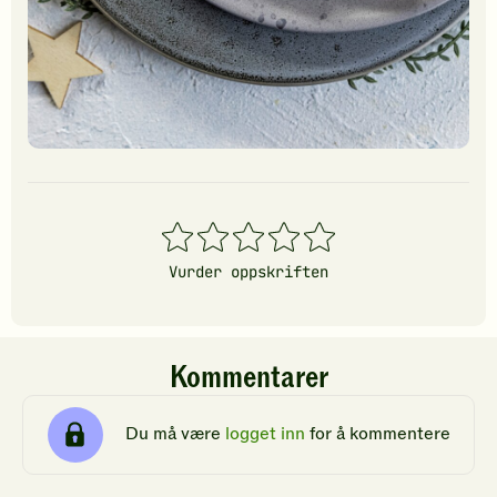
1
2
3
4
5
stjerner
stjerner
stjerner
stjerner
stjerner
Vurder oppskriften
Kommentarer
Du må være
logget inn
for å kommentere