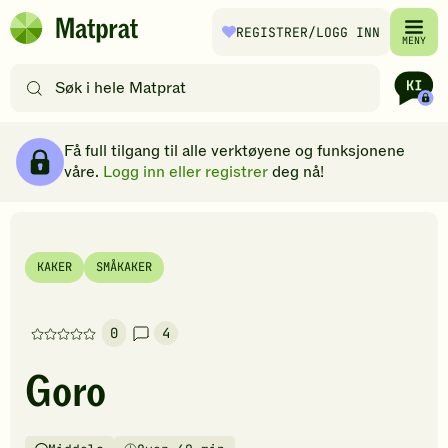
Hopp til hovedinnhold
REGISTRER
/LOGG INN
Matprat
MENY
hjemmeside
Søk
etter
oppskrifter
Ingredienser
Slik gjør du
Kommentarer
Brødsmulesti
eller
Få full tilgang til alle verktøyene og funksjonene
filtre
våre.
Logg inn eller registrer
deg nå!
KAKER
SMÅKAKER
0
4
Denne
oppskriften
Goro
har
foreløpig
ingen