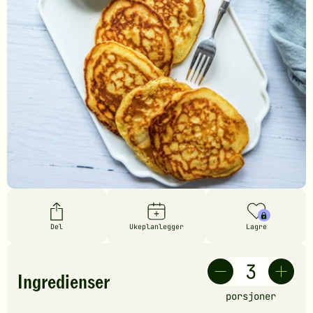
Del
Ukeplanlegger
Lagre
Ingredienser
porsjoner