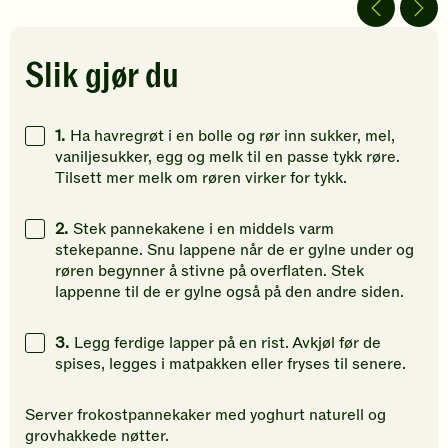
av
av
av
5
5
5
stjerner.
stjerner.
stjerner.
Slik gjør du
Klikk
Klikk
Klikk
for
for
for
å
å
å
1.
Ha havregrøt i en bolle og rør inn sukker, mel,
gi
gi
gi
vaniljesukker, egg og melk til en passe tykk røre.
din
din
din
Tilsett mer melk om røren virker for tykk.
vurdering.
vurdering.
vurdering
2.
Stek pannekakene i en middels varm
stekepanne. Snu lappene når de er gylne under og
røren begynner å stivne på overflaten. Stek
lappenne til de er gylne også på den andre siden.
3.
Legg ferdige lapper på en rist. Avkjøl før de
spises, legges i matpakken eller fryses til senere.
Server frokostpannekaker med yoghurt naturell og
grovhakkede nøtter.