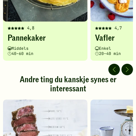
4,8
4,7
Denne
Denne
Pannekaker
Vafler
oppskriften
oppskriften
har
har
Vanskelighetsgrad
Tilberedningstid
Vanskelighetsgrad
Tilberedningstid
Middels
Enkel
fått
fått
40–60 min
20–40 min
5
5
av
av
5
5
stjerner.
stjerner.
Andre ting du kanskje synes er
Klikk
Klikk
interessant
for
for
å
å
gi
gi
din
din
vurdering.
vurdering.