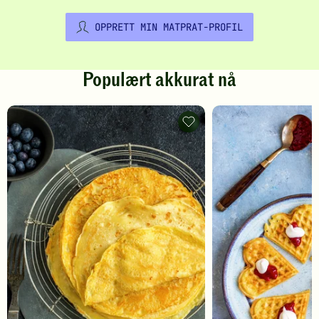
OPPRETT MIN MATPRAT-PROFIL
Populært akkurat nå
Pannekaker
-
legg
til
favoritter