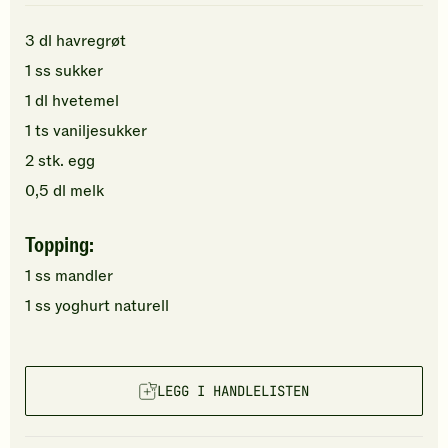
3
dl
havregrøt
1
ss
sukker
1
dl
hvetemel
1
ts
vaniljesukker
2
stk.
egg
0,5
dl
melk
Topping:
1
ss
mandler
1
ss
yoghurt naturell
LEGG I HANDLELISTEN