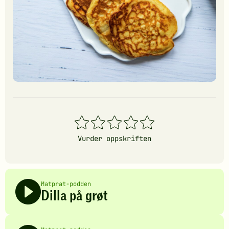
1
2
3
4
5
stjerner
stjerner
stjerner
stjerner
stjerner
Vurder oppskriften
Matprat-podden
Dilla på grøt