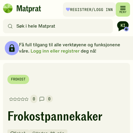
Hopp til hovedinnhold
REGISTRER
/LOGG INN
Matprat
MENY
hjemmeside
Søk
etter
oppskrifter
Ingredienser
Slik gjør du
Kommentarer
Brødsmulesti
eller
Få full tilgang til alle verktøyene og funksjonene
filtre
våre.
Logg inn eller registrer
deg nå!
FROKOST
0
0
Denne
oppskriften
Frokostpannekaker
har
foreløpig
ingen