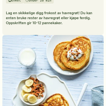
Enkel
Under 20 min
vurderinger.
Vanskelighetsgrad
Tilberedningstid
Bli
den
Lag en skikkelige digg frokost av havregrøt! Du kan
første
enten bruke rester av havregrøt eller kjøpe ferdig.
til
Oppskriften gir 10-12 pannekaker.
å
vurdere
denne
oppskriften.