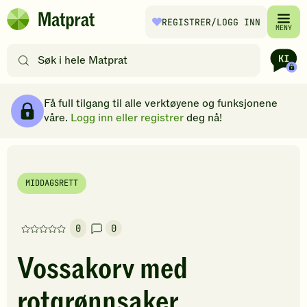
Hopp til hovedinnhold
REGISTRER
/LOGG INN
Matprat
MENY
hjemmeside
Søk
etter
oppskrifter
Ingredienser
Slik gjør du
Kommentarer
Brødsmulesti
eller
Få full tilgang til alle verktøyene og funksjonene
filtre
våre.
Logg inn eller registrer
deg nå!
MIDDAGSRETT
0
0
Denne
oppskriften
Vossakorv med
har
foreløpig
rotgrønnsaker
ingen