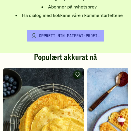
Abonner på nyhetsbrev
Ha dialog med kokkene våre i kommentarfeltene
OPPRETT MIN MATPRAT-PROFIL
Populært akkurat nå
Pannekaker
-
legg
til
favoritter