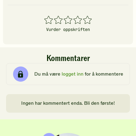
1
2
3
4
5
stjerner
stjerner
stjerner
stjerner
stjerner
Vurder oppskriften
Kommentarer
Du må være
logget inn
for å kommentere
Ingen har kommentert enda. Bli den første!