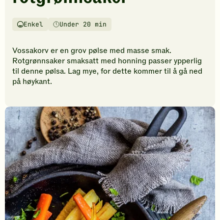
vurderinger.
Bli
den
Enkel
Under 20 min
Vanskelighetsgrad
Tilberedningstid
første
til
Vossakorv er en grov pølse med masse smak.
å
Rotgrønnsaker smaksatt med honning passer ypperlig
vurdere
til denne pølsa. Lag mye, for dette kommer til å gå ned
denne
på høykant.
oppskriften.