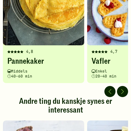
4,8
4,7
Denne
Denne
Pannekaker
Vafler
oppskriften
oppskriften
har
har
Vanskelighetsgrad
Tilberedningstid
Vanskelighetsgrad
Tilberedningstid
Middels
Enkel
fått
fått
40–60 min
20–40 min
5
5
av
av
5
5
stjerner.
stjerner.
Andre ting du kanskje synes er
Klikk
Klikk
interessant
for
for
å
å
gi
gi
din
din