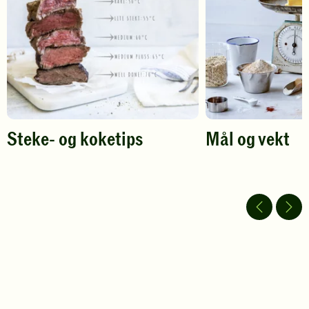
vurdering.
vurdering.
Steke- og koketips
Mål og vekt