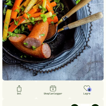
Del
Ukeplanlegger
Lagre