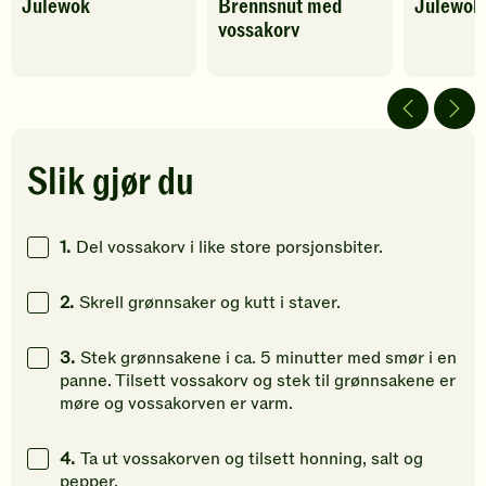
Julewok
Brennsnut med
Julewok
oppskriften
oppskriften
oppskrif
vossakorv
har
har
har
fått
fått
fått
5
5
5
av
av
av
5
5
5
stjerner.
stjerner.
stjerner.
Klikk
Klikk
Klikk
Slik gjør du
for
for
for
å
å
å
gi
gi
gi
1.
Del vossakorv i like store porsjonsbiter.
din
din
din
vurdering.
vurdering.
vurdering
2.
Skrell grønnsaker og kutt i staver.
3.
Stek grønnsakene i ca. 5 minutter med smør i en
panne. Tilsett vossakorv og stek til grønnsakene er
møre og vossakorven er varm.
4.
Ta ut vossakorven og tilsett honning, salt og
pepper.