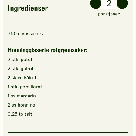
Ingredienser
porsjoner
350
g
vossakorv
Honningglaserte rotgrønnsaker:
2
stk.
potet
2
stk.
gulrot
2
skive
kålrot
1
stk.
persillerot
1
ss
margarin
2
ss
honning
0,25
ts
salt