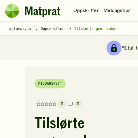
Hopp til hovedinnhold
Oppskrifter
Middagstips
Matprat
hjemmeside
Brødsmulesti
matprat.no
Oppskrifter
Tilslørte grønnsaker
Få full 
MIDDAGSRETT
0
0
Denne
oppskriften
Tilslørte
har
foreløpig
ingen