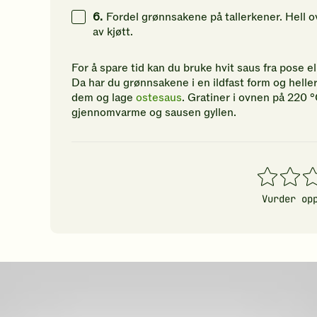
6.
Fordel grønnsakene på tallerkener. Hell o
av kjøtt.
For å spare tid kan du bruke hvit saus fra pose e
Da har du grønnsakene i en ildfast form og heller
dem og lage
ostesaus
. Gratiner i ovnen på 220 °
gjennomvarme og sausen gyllen.
1
2
3
stjerner
stjerner
stj
Vurder op