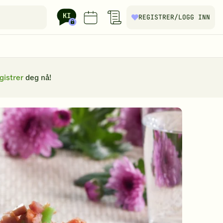
REGISTRER
/LOGG INN
gistrer
deg nå!