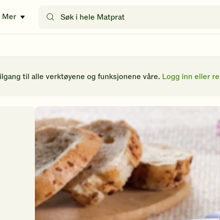
Søk
Mer
etter
oppskrifter
eller
filtre
tilgang til alle verktøyene og funksjonene våre.
Logg inn eller re