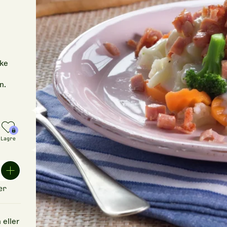
nke
n.
Lagre
er
 eller