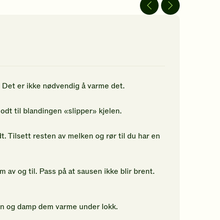
av
av
5
5
jerner.
stjerner.
stjerner.
ikk
Klikk
Klikk
r
for
for
å
å
gi
gi
n
din
din
rdering.
vurdering.
vurdering.
r. Det er ikke nødvendig å varme det.
odt til blandingen «slipper» kjelen.
 Tilsett resten av melken og rør til du har en
 av og til. Pass på at sausen ikke blir brent.
ann og damp dem varme under lokk.