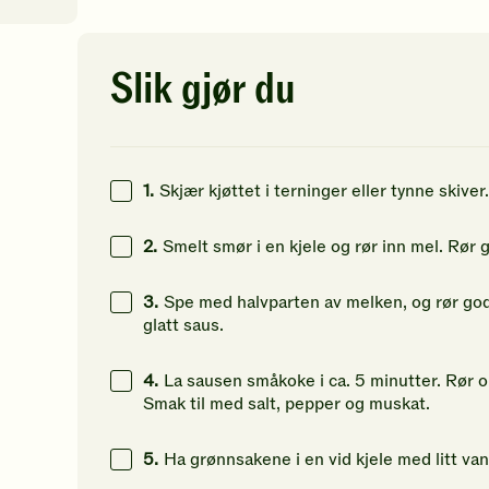
av
av
av
5
5
5
stjerner.
stjerner.
st
Klikk
Klikk
Kl
0
kcal
Slik gjør du
for
for
fo
å
å
å
20
g
gi
gi
gi
din
din
di
40
g
vurdering.
vurdering.
vu
1.
Skjær kjøttet i terninger eller tynne skive
32
g
2.
Smelt smør i en kjele og rør inn mel. Rør g
3.
Spe med halvparten av melken, og rør godt.
glatt saus.
4.
La sausen småkoke i ca. 5 minutter. Rør om
Smak til med salt, pepper og muskat.
5.
Ha grønnsakene i en vid kjele med litt v