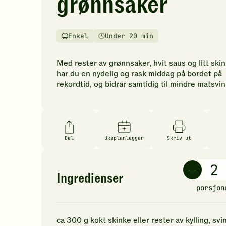
grønnsaker
vurderinger.
Bli
den
Enkel
Under 20 min
første
Vanskelighetsgrad
Tilberedningstid
til
å
Med rester av grønnsaker, hvit saus og litt ski
vurdere
har du en nydelig og rask middag på bordet på
denne
rekordtid, og bidrar samtidig til mindre matsvin
oppskriften.
Del
Ukeplanlegger
Skriv ut
Ingredienser
porsjon
ca
300
g
kokt skinke
eller rester av kylling, svin