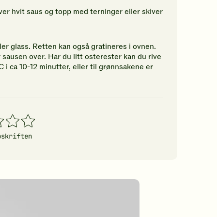
ver hvit saus og topp med terninger eller skiver
ller glass. Retten kan også gratineres i ovnen.
 sausen over. Har du litt osterester kan du rive
C i ca 10-12 minutter, eller til grønnsakene er
4
5
erner
stjerner
stjerner
pskriften