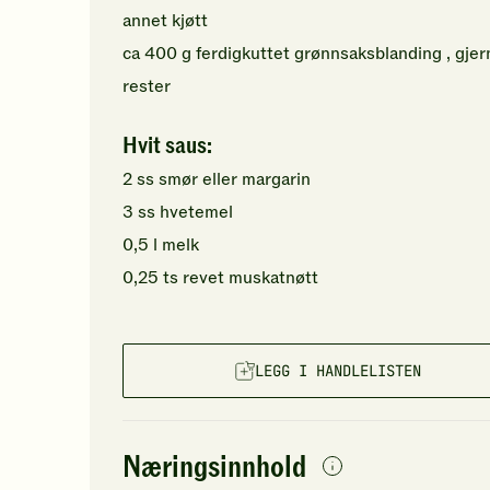
annet kjøtt
ca
400
g
ferdigkuttet grønnsaksblanding
, gje
rester
Hvit saus:
2
ss
smør
eller margarin
3
ss
hvetemel
0,5
l
melk
0,25
ts
revet muskatnøtt
LEGG I HANDLELISTEN
Næringsinnhold