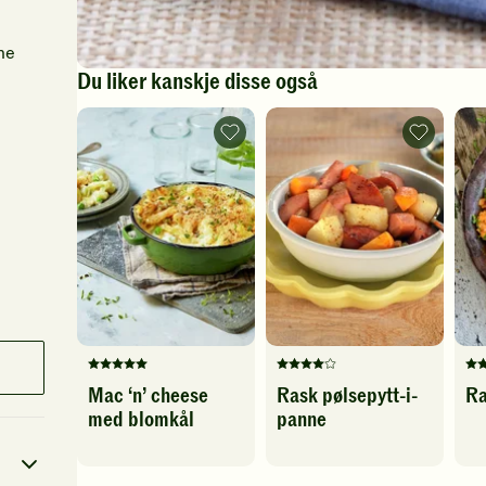
rne
Du liker kanskje disse også
Mac
Rask
‘n’
pølsepytt-
cheese
i-
med
panne
blomkål
-
-
legg
legg
til
til
favoritter
favoritter
Denne
Denne
De
Mac ‘n’ cheese
Rask pølsepytt-i-
Ra
oppskriften
oppskriften
op
med blomkål
panne
har
har
ha
fått
fått
fåt
5
4
5