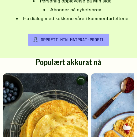
Personlig opplevelse på Min side
Abonner på nyhetsbrev
Ha dialog med kokkene våre i kommentarfeltene
OPPRETT MIN MATPRAT-PROFIL
Populært akkurat nå
Pannekaker
-
legg
til
favoritter