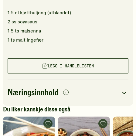
1,5
dl
kjøttbuljong (utblandet)
2
ss
soyasaus
1,5
ts
maisenna
1
ts
malt ingefær
LEGG I HANDLELISTEN
Næringsinnhold
per
porsjon
Du liker kanskje disse også
Navn på
Energi
antall
15
kcal
næringsstoffet
Rask
Kyllingwok
wok
med
Fett
0
g
med
hoisinsaus