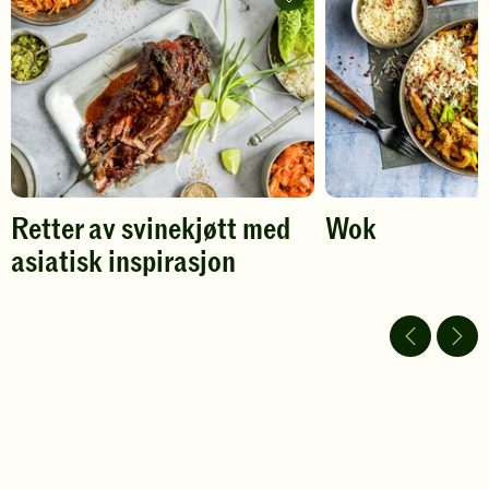
Gode
vurdering.
retter
vurdering.
av
svinekjøtt
med
asiatisk
inspirasjon
-
legg
til
favoritter
Retter av svinekjøtt med
Wok
asiatisk inspirasjon