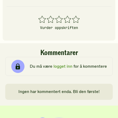
vurdering.
vurdering.
vurdering
1
2
3
4
5
stjerner
stjerner
stjerner
stjerner
stjerner
Vurder oppskriften
Kommentarer
Du må være
logget inn
for å kommentere
Ingen har kommentert enda. Bli den første!