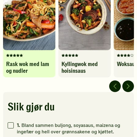
lam
-
Protein
0
g
og
legg
nudler
til
-
favoritter
Karbohydrater
3
g
legg
til
favoritter
Denne
Denne
Denne
Rask wok med lam
Kyllingwok med
Woksaus
oppskriften
oppskriften
oppskrif
og nudler
hoisinsaus
har
har
har
fått
fått
fått
5
5
4
av
av
av
5
5
5
stjerner.
stjerner.
stjerner.
Slik gjør du
Klikk
Klikk
Klikk
for
for
for
å
å
å
1.
Bland sammen buljong, soyasaus, maizena og
gi
gi
gi
ingefær og hell over grønnsakene og kjøttet.
din
din
din