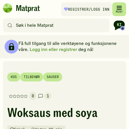
Hopp til hovedinnhold
REGISTRER
/LOGG INN
Matprat
MENY
hjemmeside
Søk
etter
oppskrifter
Ingredienser
Slik gjør du
Kommentarer
Brødsmulesti
eller
Få full tilgang til alle verktøyene og funksjonene
filtre
våre.
Logg inn eller registrer
deg nå!
KOS
TILBEHØR
SAUSER
0
1
Denne
oppskriften
Woksaus med soya
har
foreløpig
ingen