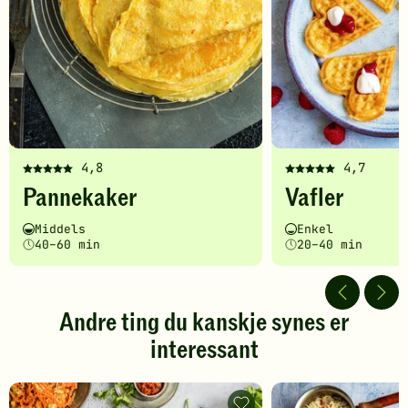
4,8
4,7
Denne
Denne
Pannekaker
Vafler
oppskriften
oppskriften
har
har
Vanskelighetsgrad
Tilberedningstid
Vanskelighetsgrad
Tilberedningstid
Middels
Enkel
fått
fått
40–60 min
20–40 min
5
5
av
av
5
5
stjerner.
stjerner.
Andre ting du kanskje synes er
Klikk
Klikk
interessant
for
for
å
å
gi
gi
din
din