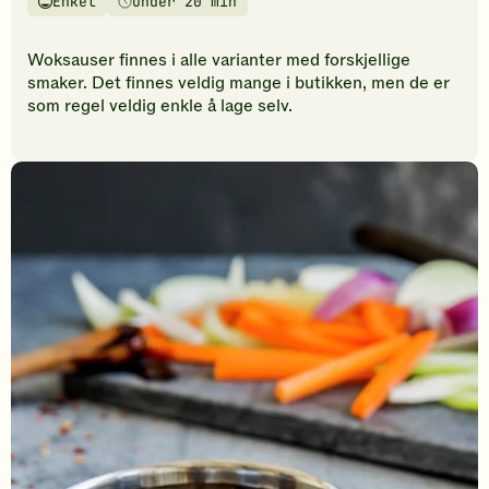
Enkel
Under 20 min
vurderinger.
Vanskelighetsgrad
Tilberedningstid
Bli
den
Woksauser finnes i alle varianter med forskjellige
første
smaker. Det finnes veldig mange i butikken, men de er
til
som regel veldig enkle å lage selv.
å
vurdere
denne
oppskriften.