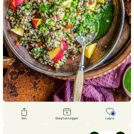
Del
Ukeplanlegger
Lagre