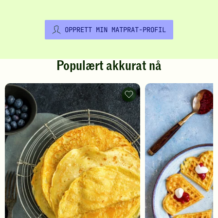
OPPRETT MIN MATPRAT-PROFIL
Populært akkurat nå
Pannekaker
-
legg
til
favoritter