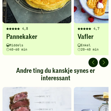
4,8
4,7
Denne
Denne
Pannekaker
Vafler
oppskriften
oppskriften
har
har
Vanskelighetsgrad
Tilberedningstid
Vanskelighetsgrad
Tilberedningstid
Middels
Enkel
fått
fått
40–60 min
20–40 min
5
5
av
av
5
5
stjerner.
stjerner.
Andre ting du kanskje synes er
Klikk
Klikk
interessant
for
for
å
å
gi
gi
din
din
vurdering.
vurdering.