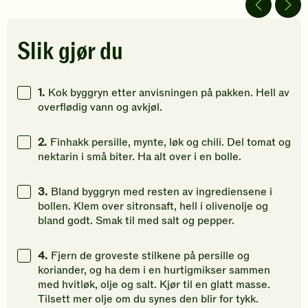
Bli
Bli
5
den
den
stjerner.
første
første
Klikk
Slik gjør du
til
til
for
å
å
å
vurdere
vurdere
gi
1.
Kok byggryn etter anvisningen på pakken. Hell av
denne
denne
din
overflødig vann og avkjøl.
oppskriften.
oppskriften.
vurdering
2.
Finhakk persille, mynte, løk og chili. Del tomat og
nektarin i små biter. Ha alt over i en bolle.
3.
Bland byggryn med resten av ingrediensene i
bollen. Klem over sitronsaft, hell i olivenolje og
bland godt. Smak til med salt og pepper.
4.
Fjern de groveste stilkene på persille og
koriander, og ha dem i en hurtigmikser sammen
med hvitløk, olje og salt. Kjør til en glatt masse.
Tilsett mer olje om du synes den blir for tykk.