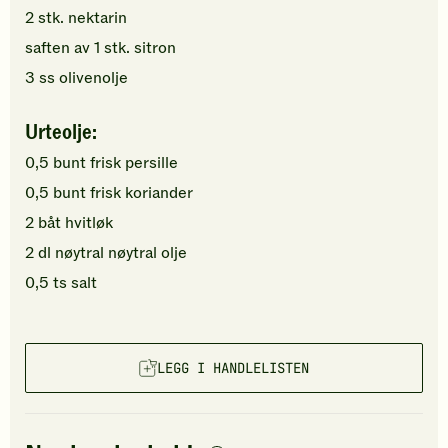
2
stk.
nektarin
saften av
1
stk.
sitron
3
ss
olivenolje
Urteolje:
0,5
bunt
frisk persille
0,5
bunt
frisk koriander
2
båt
hvitløk
2
dl
nøytral
nøytral olje
0,5
ts
salt
LEGG I HANDLELISTEN