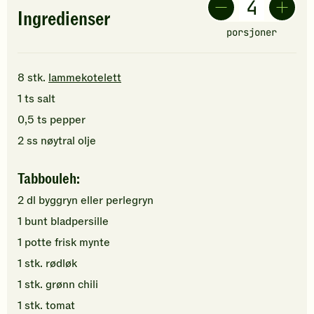
Ingredienser
porsjoner
8
stk.
lammekotelett
1
ts
salt
0,5
ts
pepper
2
ss
nøytral olje
Tabbouleh:
2
dl
byggryn
eller perlegryn
1
bunt
bladpersille
1
potte
frisk mynte
1
stk.
rødløk
1
stk.
grønn chili
1
stk.
tomat