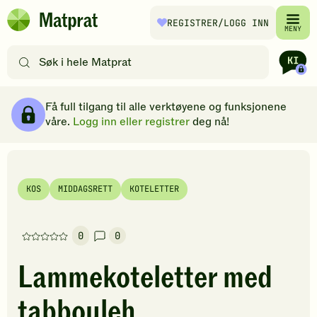
Hopp til hovedinnhold
REGISTRER
/LOGG INN
Matprat
MENY
hjemmeside
Søk
etter
oppskrifter
Ingredienser
Slik gjør du
Kommentarer
Brødsmulesti
eller
Få full tilgang til alle verktøyene og funksjonene
filtre
våre.
Logg inn eller registrer
deg nå!
KOS
MIDDAGSRETT
KOTELETTER
0
0
Denne
oppskriften
Lammekoteletter med
har
foreløpig
tabbouleh
ingen