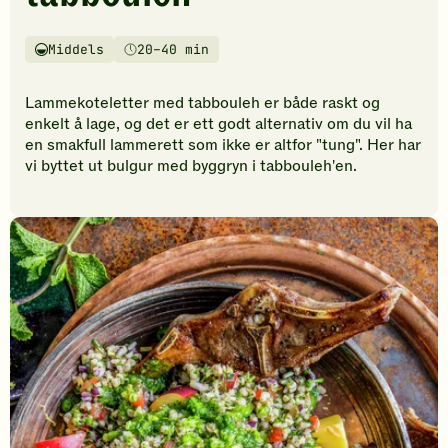
vurderinger.
Bli
den
Middels
20–40 min
Vanskelighetsgrad
Tilberedningstid
første
til
Lammekoteletter med tabbouleh er både raskt og
å
enkelt å lage, og det er ett godt alternativ om du vil ha
vurdere
en smakfull lammerett som ikke er altfor "tung". Her har
denne
vi byttet ut bulgur med byggryn i tabbouleh'en.
oppskriften.