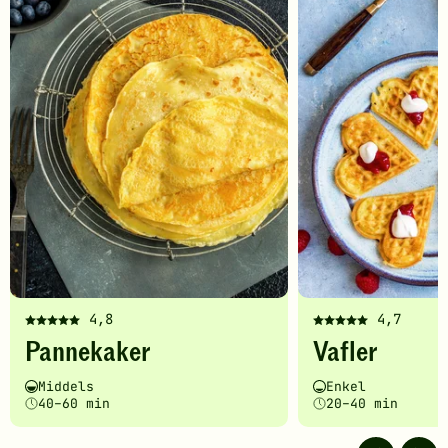
til
favoritter
4,8
4,7
Denne
Denne
Pannekaker
Vafler
oppskriften
oppskriften
har
har
Vanskelighetsgrad
Tilberedningstid
Vanskelighetsgrad
Tilberedningstid
Middels
Enkel
fått
fått
40–60 min
20–40 min
5
5
av
av