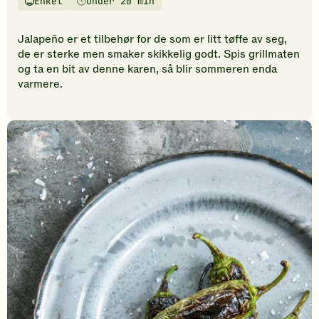
Enkel
Under 20 min
vurderinger.
Vanskelighetsgrad
Tilberedningstid
Bli
den
Jalapeño er et tilbehør for de som er litt tøffe av seg,
første
de er sterke men smaker skikkelig godt. Spis grillmaten
til
og ta en bit av denne karen, så blir sommeren enda
å
varmere.
vurdere
denne
oppskriften.