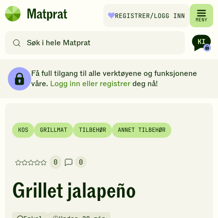
Hopp til hovedinnhold
REGISTRER
/LOGG INN
Matprat
MENY
hjemmeside
Søk
etter
oppskrifter
Ingredienser
Slik gjør du
Kommentarer
Brødsmulesti
eller
Få full tilgang til alle verktøyene og funksjonene
filtre
våre.
Logg inn eller registrer
deg nå!
KOS
GRILLMAT
TILBEHØR
ANNET TILBEHØR
0
0
Denne
oppskriften
Grillet jalapeño
har
foreløpig
ingen