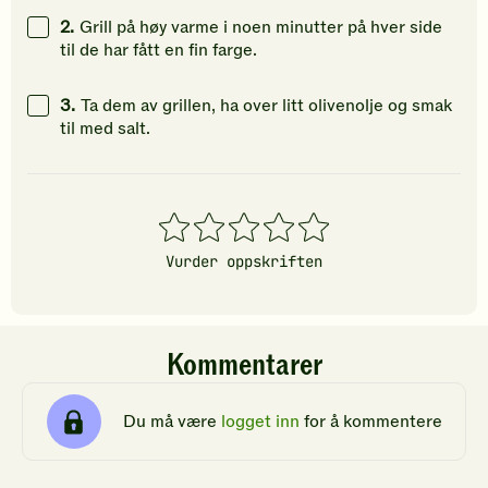
vurdering.
vurdering.
vurdering
2.
Grill på høy varme i noen minutter på hver side
til de har fått en fin farge.
3.
Ta dem av grillen, ha over litt olivenolje og smak
til med salt.
1
2
3
4
5
stjerner
stjerner
stjerner
stjerner
stjerner
Vurder oppskriften
Kommentarer
Du må være
logget inn
for å kommentere