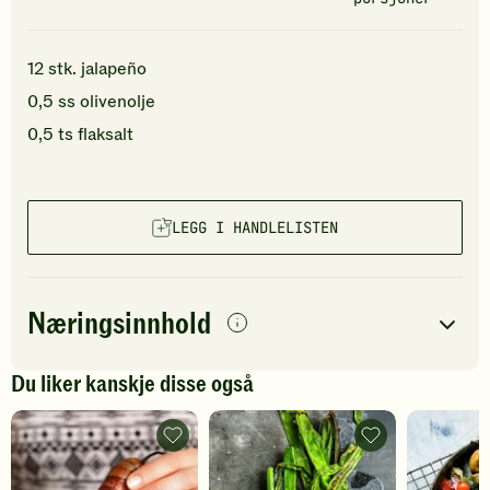
12
stk.
jalapeño
0,5
ss
olivenolje
0,5
ts
flaksalt
LEGG I HANDLELISTEN
Næringsinnhold
per
porsjon
Du liker kanskje disse også
Navn på
Energi
antall
23
kcal
næringsstoffet
Fylte
Grillet
jalapeños
vårløk
Fett
1
g
med
-