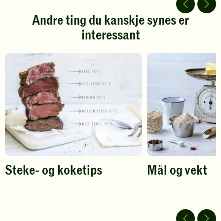
5
5
stjerner.
stjerner.
Andre ting du kanskje synes er
Klikk
Klikk
interessant
for
for
å
å
gi
gi
din
din
vurdering.
vurdering.
Steke- og koketips
Mål og vekt