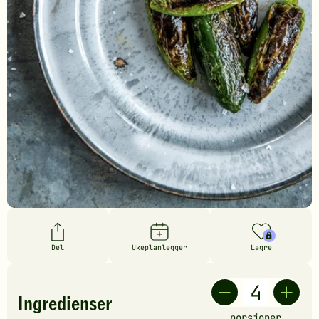
Del
Ukeplanlegger
Lagre
Ingredienser
porsjoner