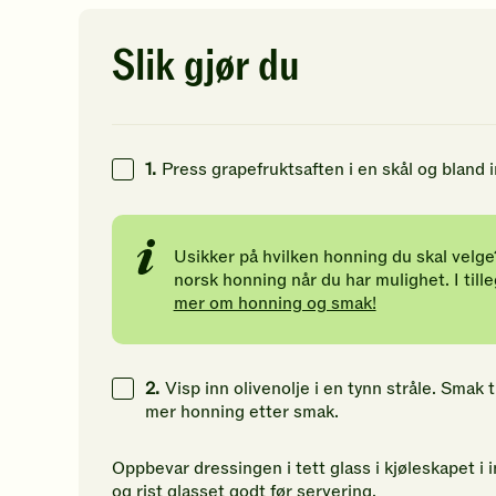
av
av
vu
5
5
Bli
12
g
stjerner.
stjerner.
de
Slik gjør du
Klikk
Klikk
fø
1
g
for
for
til
å
å
å
12
g
gi
gi
vu
din
din
de
1.
Press grapefruktsaften i en skål og bland
vurdering.
vurdering.
op
Usikker på hvilken honning du skal velge
norsk honning når du har mulighet. I tille
mer om honning og smak!
2.
Visp inn olivenolje i en tynn stråle. Smak 
mer honning etter smak.
Oppbevar dressingen i tett glass i kjøleskapet i 
og rist glasset godt før servering.