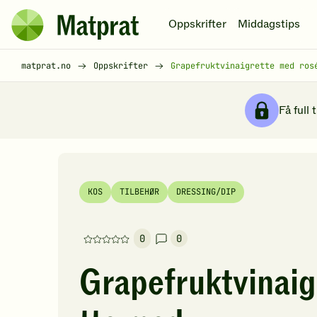
Hopp til hovedinnhold
Oppskrifter
Middagstips
Matprat
hjemmeside
Brødsmulesti
matprat.no
Oppskrifter
Grapefruktvinaigrette med ros
Få full 
KOS
TILBEHØR
DRESSING/DIP
0
0
Denne
oppskriften
Grapefruktvinaig
har
foreløpig
ingen