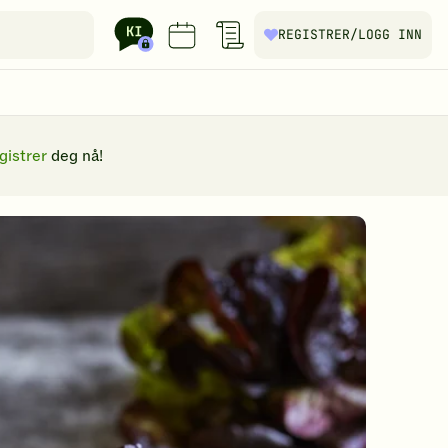
REGISTRER
/LOGG INN
gistrer
deg nå!