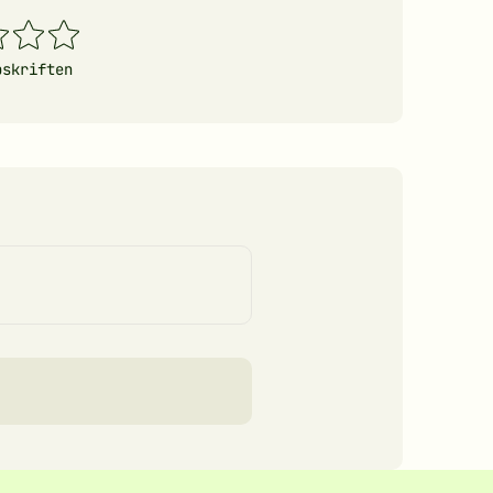
4
5
erner
stjerner
stjerner
pskriften