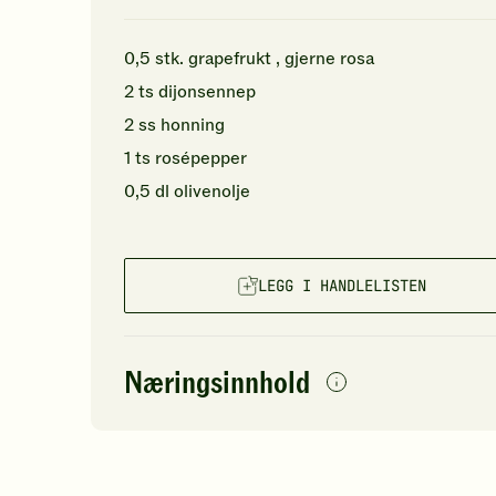
0,5
stk.
grapefrukt
, gjerne rosa
2
ts
dijonsennep
2
ss
honning
1
ts
rosépepper
0,5
dl
olivenolje
LEGG I HANDLELISTEN
Næringsinnhold
per
porsjon
Navn på
Energi
antall
15
næringsstoffet