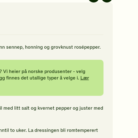
rderinger.
av
av
5
5
n
stjerner.
stjerner.
rste
Klikk
Klikk
for
for
å
å
rdere
gi
gi
nne
din
din
 inn sennep, honning og grovknust rosépepper.
pskriften.
vurdering.
vurdering.
? Vi heier på norske produsenter - velg
gg finnes det utallige typer å velge i.
Lær
til med litt salt og kvernet pepper og juster med
inntil to uker. La dressingen bli romtemperert