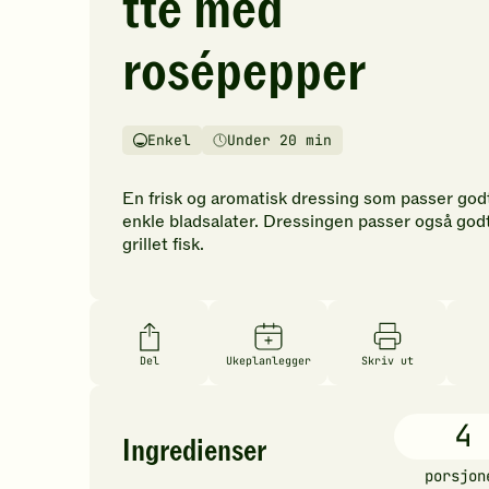
tte med
vurderinger.
Bli
rosépepper
den
første
til
å
Enkel
Under 20 min
Vanskelighetsgrad
Tilberedningstid
vurdere
denne
En frisk og aromatisk dressing som passer godt
oppskriften.
enkle bladsalater. Dressingen passer også godt 
grillet fisk.
Del
Ukeplanlegger
Skriv ut
4
Ingredienser
porsjon