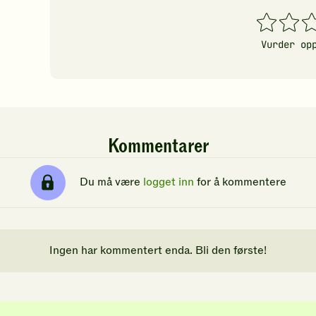
1
2
3
stjerner
stjerner
stj
Vurder op
Kommentarer
Du må være
logget inn
for å kommentere
Ingen har kommentert enda. Bli den første!