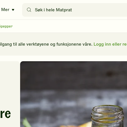
Søk
Mer
etter
oppskrifter
eller
épepper
filtre
tilgang til alle verktøyene og funksjonene våre.
Logg inn eller re
re