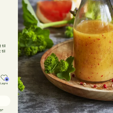
 til
til
Lagre
er