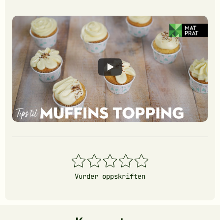
1
2
3
4
5
stjerner
stjerner
stjerner
stjerner
stjerner
Vurder oppskriften