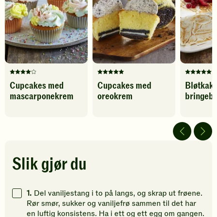
til
til
favoritter
favoritter
Karbohydrater
753
g
Denne
Denne
Denne
Cupcakes med
Cupcakes med
Bløtkak
oppskriften
oppskriften
oppskrif
mascarponekrem
oreokrem
bringeb
har
har
har
fått
fått
fått
4
5
5
av
av
av
5
5
5
stjerner.
stjerner.
stjerner.
Klikk
Klikk
Klikk
Slik gjør du
for
for
for
å
å
å
gi
gi
gi
1.
Del vaniljestang i to på langs, og skrap ut frøene.
din
din
din
Rør smør, sukker og vaniljefrø sammen til det har
vurdering.
vurdering.
vurdering
en luftig konsistens. Ha i ett og ett egg om gangen.