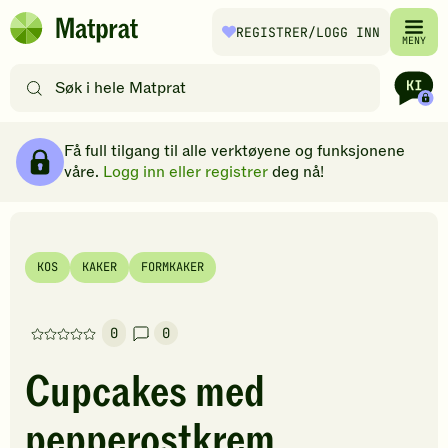
Hopp til hovedinnhold
REGISTRER
/LOGG INN
Matprat
MENY
hjemmeside
Søk
etter
oppskrifter
Ingredienser
Slik gjør du
Kommentarer
Brødsmulesti
eller
Få full tilgang til alle verktøyene og funksjonene
filtre
våre.
Logg inn eller registrer
deg nå!
KOS
KAKER
FORMKAKER
0
0
Denne
oppskriften
Cupcakes med
har
foreløpig
pepperostkrem
ingen