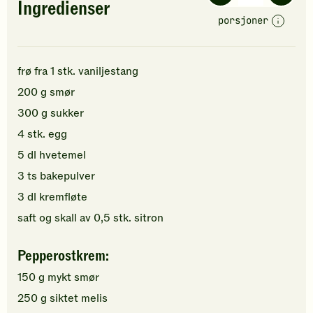
Ingredienser
porsjoner
frø fra
1
stk.
vaniljestang
200
g
smør
300
g
sukker
4
stk.
egg
5
dl
hvetemel
3
ts
bakepulver
3
dl
kremfløte
saft og skall av
0,5
stk.
sitron
Pepperostkrem:
150
g
mykt
smør
250
g
siktet
melis