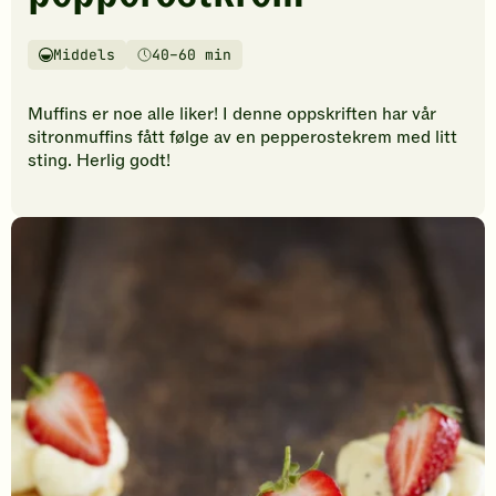
vurderinger.
Bli
den
Middels
40–60 min
Vanskelighetsgrad
Tilberedningstid
første
til
Muffins er noe alle liker! I denne oppskriften har vår
å
sitronmuffins fått følge av en pepperostekrem med litt
vurdere
sting. Herlig godt!
denne
oppskriften.