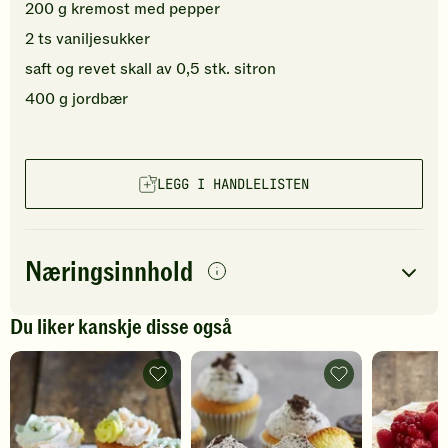
200
g
kremost med pepper
2
ts
vaniljesukker
saft og revet skall av
0,5
stk.
sitron
400
g
jordbær
LEGG I HANDLELISTEN
Næringsinnhold
per
porsjon
Du liker kanskje disse også
Navn på
Energi
antall
7820
kcal
næringsstoffet
Cupcakes
Cupcakes
med
med
Fett
483
g
mascarponekrem
oreokrem
-
-
Protein
92
g
legg
legg