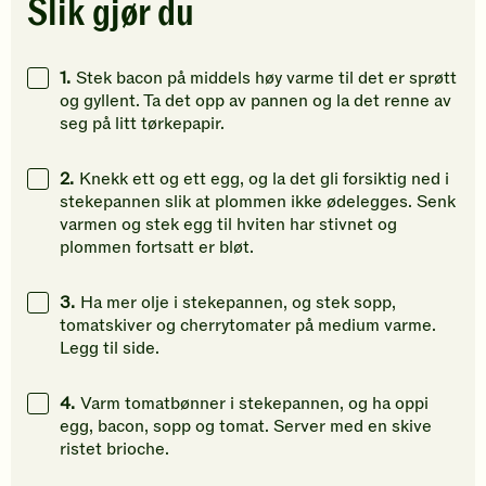
Slik gjør du
Klikk
Klikk
Klikk
for
for
for
å
å
å
1.
Stek bacon på middels høy varme til det er sprøtt
gi
gi
gi
og gyllent. Ta det opp av pannen og la det renne av
din
din
din
seg på litt tørkepapir.
vurdering.
vurdering.
vurdering
2.
Knekk ett og ett egg, og la det gli forsiktig ned i
stekepannen slik at plommen ikke ødelegges. Senk
varmen og stek egg til hviten har stivnet og
plommen fortsatt er bløt.
3.
Ha mer olje i stekepannen, og stek sopp,
tomatskiver og cherrytomater på medium varme.
Legg til side.
4.
Varm tomatbønner i stekepannen, og ha oppi
egg, bacon, sopp og tomat. Server med en skive
ristet brioche.