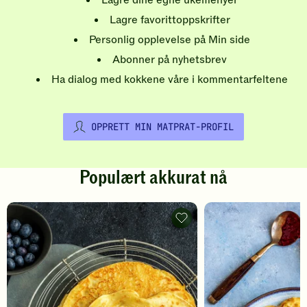
Lagre favorittoppskrifter
Personlig opplevelse på Min side
Abonner på nyhetsbrev
Ha dialog med kokkene våre i kommentarfeltene
OPPRETT MIN MATPRAT-PROFIL
Populært akkurat nå
Pannekaker
-
legg
til
favoritter