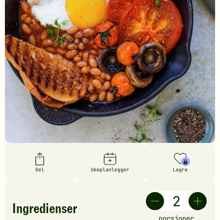
Del
Ukeplanlegger
Lagre
Ingredienser
porsjoner