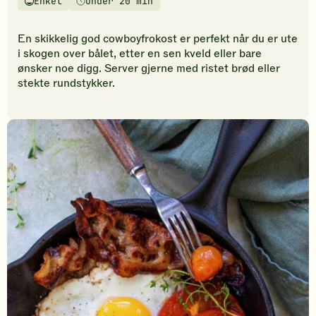
Enkel
Under 20 min
vurderinger.
Vanskelighetsgrad
Tilberedningstid
Bli
den
En skikkelig god cowboyfrokost er perfekt når du er ute
første
i skogen over bålet, etter en sen kveld eller bare
til
ønsker noe digg. Server gjerne med ristet brød eller
å
stekte rundstykker.
vurdere
denne
oppskriften.