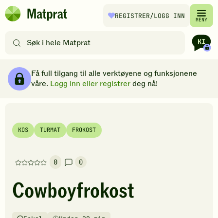
Hopp til hovedinnhold
REGISTRER
/LOGG INN
Matprat
MENY
hjemmeside
Søk
etter
oppskrifter
Ingredienser
Slik gjør du
Kommentarer
Brødsmulesti
eller
Få full tilgang til alle verktøyene og funksjonene
filtre
våre.
Logg inn eller registrer
deg nå!
KOS
TURMAT
FROKOST
0
0
Denne
oppskriften
Cowboyfrokost
har
foreløpig
ingen