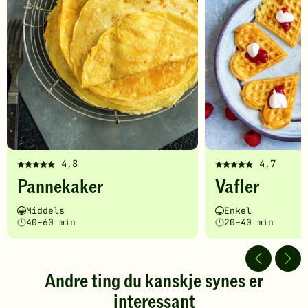
4,8
4,7
Denne
Denne
Pannekaker
Vafler
oppskriften
oppskriften
har
har
Vanskelighetsgrad
Tilberedningstid
Vanskelighetsgrad
Tilberedningstid
Middels
Enkel
fått
fått
40–60 min
20–40 min
5
5
av
av
5
5
stjerner.
stjerner.
Andre ting du kanskje synes er
Klikk
Klikk
interessant
for
for