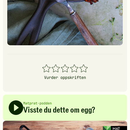
1
2
3
4
5
stjerner
stjerner
stjerner
stjerner
stjerner
Vurder oppskriften
Matprat-podden
Visste du dette om egg?