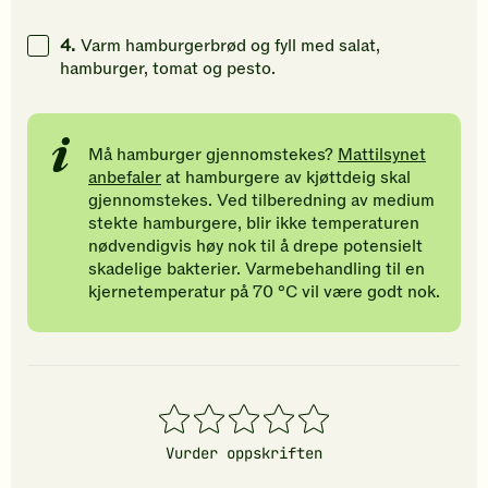
4.
Varm hamburgerbrød og fyll med salat,
hamburger, tomat og pesto.
Må hamburger gjennomstekes?
Mattilsynet
anbefaler
at hamburgere av kjøttdeig skal
gjennomstekes. Ved tilberedning av medium
stekte hamburgere, blir ikke temperaturen
nødvendigvis høy nok til å drepe potensielt
skadelige bakterier. Varmebehandling til en
kjernetemperatur på 70 °C vil være godt nok.
1
2
3
4
5
stjerner
stjerner
stjerner
stjerner
stjerner
Vurder oppskriften