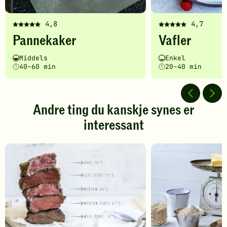
4,8
4,7
Denne
Denne
Pannekaker
Vafler
oppskriften
oppskriften
har
har
Vanskelighetsgrad
Tilberedningstid
Vanskelighetsgrad
Tilberedningstid
Middels
Enkel
fått
fått
40–60 min
20–40 min
5
5
av
av
5
5
stjerner.
stjerner.
Andre ting du kanskje synes er
Klikk
Klikk
interessant
for
for
å
å
gi
gi
din
din
vurdering.
vurdering.