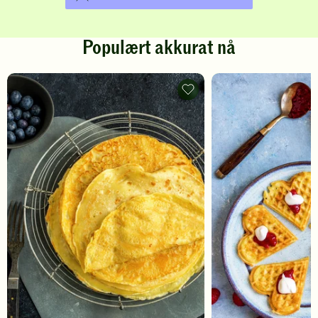
Populært akkurat nå
Pannekaker
-
legg
til
favoritter