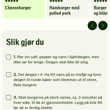
Denne
Denne
Denne
Cheeseburger
Hamburger med
Burger 
oppskriften
oppskriften
oppskrif
pulled pork
og blåm
har
har
har
fått
fått
fått
5
5
5
av
av
av
5
5
5
stjerner.
stjerner.
stjerner.
Slik gjør du
Klikk
Klikk
Klikk
for
for
for
å
å
å
1.
Rør inn salt, pepper og vann i kjøttdeigen, men
gi
gi
gi
ikke rør for lenge. Deigen skal ikke bli seig.
din
din
din
vurdering.
vurdering.
vurdering
2.
Del deigen i 4. Ha litt vann på en trefjøl og form
deigen til runde kaker som klemmes ut til store,
flate burgere.
3.
Stek burgerne på sterk varme, ca. 3 minutter på
hver side, til de er gjennomstekte. Legg på brie litt
før de er ferdig stekte.