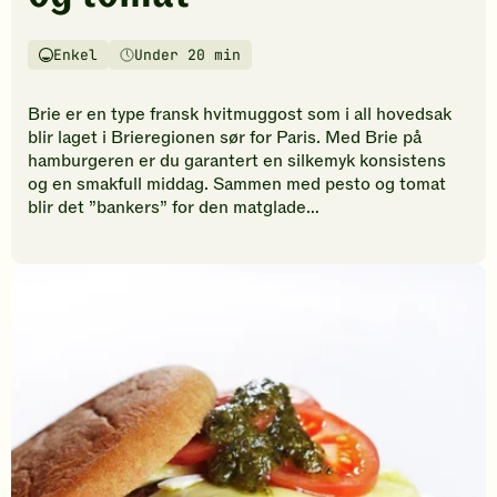
vurderinger.
Bli
den
Enkel
Under 20 min
Vanskelighetsgrad
Tilberedningstid
første
til
Brie er en type fransk hvitmuggost som i all hovedsak
å
blir laget i Brieregionen sør for Paris. Med Brie på
vurdere
hamburgeren er du garantert en silkemyk konsistens
denne
og en smakfull middag. Sammen med pesto og tomat
oppskriften.
blir det ”bankers” for den matglade…