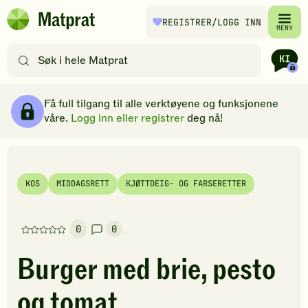
Hopp til hovedinnhold
REGISTRER
/LOGG INN
Matprat
MENY
hjemmeside
Søk
etter
oppskrifter
Ingredienser
Slik gjør du
Kommentarer
Brødsmulesti
eller
Få full tilgang til alle verktøyene og funksjonene
filtre
våre.
Logg inn eller registrer
deg nå!
KOS
MIDDAGSRETT
KJØTTDEIG- OG FARSERETTER
0
0
Denne
oppskriften
Burger med brie, pesto
har
foreløpig
og tomat
ingen