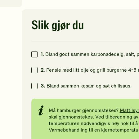
av
av
av
5
5
5
stjerner.
stjerner.
st
Klikk
Klikk
Kl
2
kcal
Slik gjør du
for
for
fo
å
å
å
10
g
gi
gi
gi
din
din
di
23
g
vurdering.
vurdering.
vu
1.
Bland godt sammen karbonadedeig, salt, pe
3
g
2.
Pensle med litt olje og grill burgerne 4-5
3.
Bland sammen kesam og søt chilisaus.
Må hamburger gjennomstekes?
Mattilsy
skal gjennomstekes. Ved tilberedning av
temperaturen nødvendigvis høy nok til å 
Varmebehandling til en kjernetemperatur