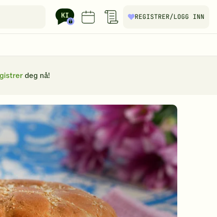
REGISTRER
/LOGG INN
gistrer
deg nå!