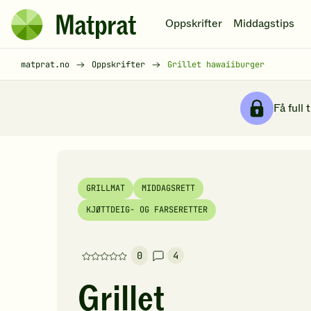
Hopp til hovedinnhold
Oppskrifter
Middagstips
Matprat
hjemmeside
Brødsmulesti
matprat.no
Oppskrifter
Grillet hawaiiburger
Få full 
GRILLMAT
MIDDAGSRETT
KJØTTDEIG- OG FARSERETTER
0
4
Denne
oppskriften
Grillet
har
foreløpig