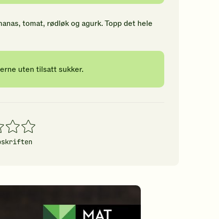
anas, tomat, rødløk og agurk. Topp det hele
erne uten tilsatt sukker.
4
5
erner
stjerner
stjerner
pskriften