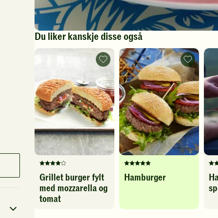
Du liker kanskje disse også
Grillet
Hamburge
burger
-
fylt
legg
med
til
mozzarella
favoritter
og
tomat
-
legg
til
favoritter
Denne
Denne
De
Grillet burger fylt
Hamburger
H
oppskriften
oppskriften
op
med mozzarella og
sp
har
har
ha
fått
fått
fåt
tomat
4
5
4