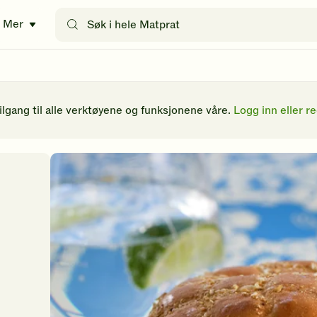
Søk
Mer
etter
oppskrifter
eller
filtre
tilgang til alle verktøyene og funksjonene våre.
Logg inn eller re