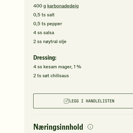
400
g
karbonadedeig
0,5
ts
salt
0,5
ts
pepper
4
ss
salsa
2
ss
nøytral olje
Dressing:
4
ss
kesam mager, 1 %
2
ts
søt chilisaus
LEGG I HANDLELISTEN
Næringsinnhold