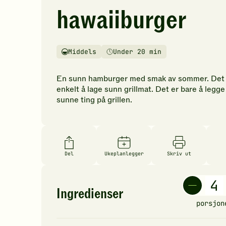
hawaiiburger
ingen
vurderinger.
Bli
den
Middels
Under 20 min
første
Vanskelighetsgrad
Tilberedningstid
til
å
En sunn hamburger med smak av sommer. Det 
vurdere
enkelt å lage sunn grillmat. Det er bare å legge
denne
sunne ting på grillen.
oppskriften.
Del
Ukeplanlegger
Skriv ut
Ingredienser
porsjon