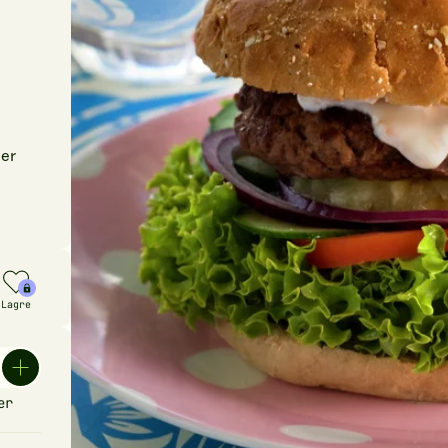
er
Lagre
er