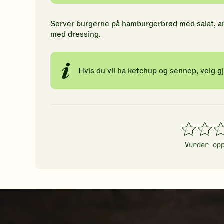
Server burgerne på hamburgerbrød med salat, an
med dressing.
Hvis du vil ha ketchup og sennep, velg gj
1
2
3
stjerner
stjerner
stj
Vurder op