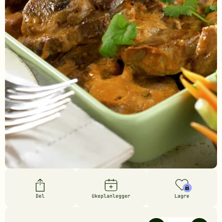
Del
Ukeplanlegger
Lagre