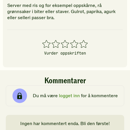
Server med ris og for eksempel oppskårne, rå
grønnsaker i biter eller staver. Gulrot, paprika, agurk
eller selleri passer bra.
1
2
3
4
5
stjerner
stjerner
stjerner
stjerner
stjerner
Vurder oppskriften
Kommentarer
Du må være
logget inn
for å kommentere
Ingen har kommentert enda. Bli den første!