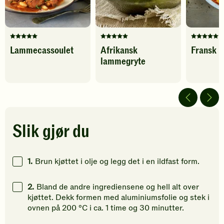
Denne
Denne
Denne
Lammecassoulet
Afrikansk
Fransk 
oppskriften
oppskriften
oppskrif
lammegryte
har
har
har
fått
fått
fått
5
5
5
av
av
av
5
5
5
stjerner.
stjerner.
stjerner.
Klikk
Klikk
Klikk
Slik gjør du
for
for
for
å
å
å
gi
gi
gi
1.
Brun kjøttet i olje og legg det i en ildfast form.
din
din
din
vurdering.
vurdering.
vurdering
2.
Bland de andre ingrediensene og hell alt over
kjøttet. Dekk formen med aluminiumsfolie og stek i
ovnen på 200 °C i ca. 1 time og 30 minutter.