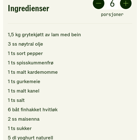
Ingredienser
porsjoner
1,5
kg
grytekjøtt av lam med bein
3
ss
nøytral olje
1
ts
sort
pepper
1
ts
spisskummenfrø
1
ts
malt kardemomme
1
ts
gurkemeie
1
ts
malt kanel
1
ts
salt
6
båt
finhakket
hvitløk
2
ss
maisenna
1
ts
sukker
5
dl
yoghurt naturell