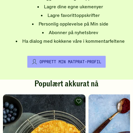
Lagre dine egne ukemenyer
Lagre favorittoppskrifter
Personlig opplevelse på Min side
Abonner på nyhetsbrev
Ha dialog med kokkene våre i kommentarfeltene
OPPRETT MIN MATPRAT-PROFIL
Populært akkurat nå
Pannekaker
-
legg
til
favoritter