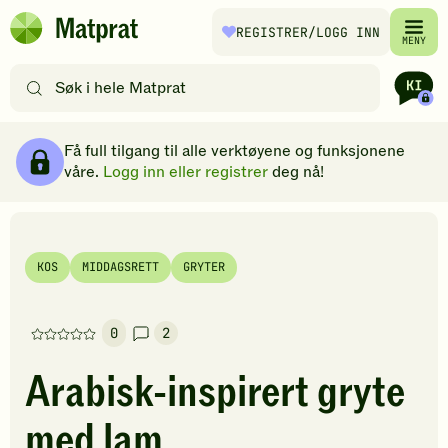
Hopp til hovedinnhold
REGISTRER
/LOGG INN
Matprat
MENY
hjemmeside
Søk
etter
oppskrifter
Ingredienser
Slik gjør du
Kommentarer
Brødsmulesti
eller
Få full tilgang til alle verktøyene og funksjonene
filtre
våre.
Logg inn eller registrer
deg nå!
KOS
MIDDAGSRETT
GRYTER
0
2
Denne
oppskriften
Arabisk-inspirert gryte
har
foreløpig
med lam
ingen