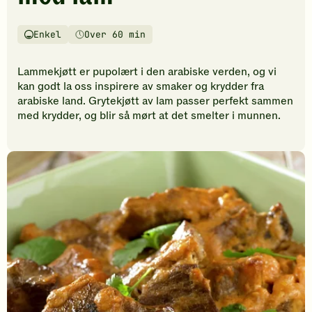
vurderinger.
Bli
den
Enkel
Over 60 min
Vanskelighetsgrad
Tilberedningstid
første
til
Lammekjøtt er pupolært i den arabiske verden, og vi
å
kan godt la oss inspirere av smaker og krydder fra
vurdere
arabiske land. Grytekjøtt av lam passer perfekt sammen
denne
med krydder, og blir så mørt at det smelter i munnen.
oppskriften.