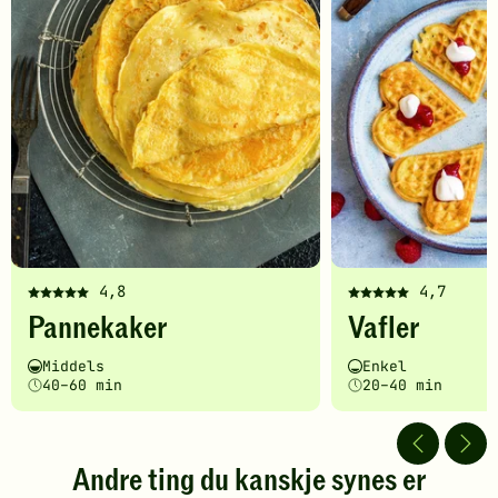
4,8
4,7
Denne
Denne
Pannekaker
Vafler
oppskriften
oppskriften
har
har
Vanskelighetsgrad
Tilberedningstid
Vanskelighetsgrad
Tilberedningstid
Middels
Enkel
fått
fått
40–60 min
20–40 min
5
5
av
av
5
5
stjerner.
stjerner.
Andre ting du kanskje synes er
Klikk
Klikk