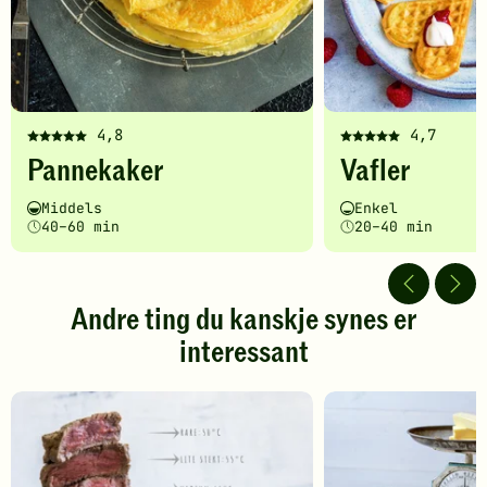
4,8
4,7
Denne
Denne
Pannekaker
Vafler
oppskriften
oppskriften
har
har
Vanskelighetsgrad
Tilberedningstid
Vanskelighetsgrad
Tilberedningstid
Middels
Enkel
fått
fått
40–60 min
20–40 min
5
5
av
av
5
5
stjerner.
stjerner.
Andre ting du kanskje synes er
Klikk
Klikk
interessant
for
for
å
å
gi
gi
din
din
vurdering.
vurdering.