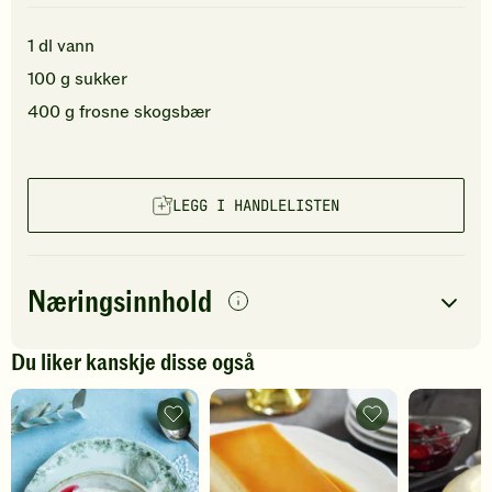
1
dl
vann
100
g
sukker
400
g
frosne skogsbær
LEGG I HANDLELISTEN
Næringsinnhold
per
porsjon
Du liker kanskje disse også
Navn på
Energi
antall
77
kcal
næringsstoffet
Riskrem
Karamellpudding
-
-
Fett
1
g
legg
legg
til
til
Protein
1
g
favoritter
favoritter