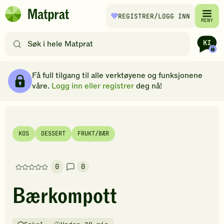
Hopp til hovedinnhold
REGISTRER
/LOGG INN
Matprat
MENY
hjemmeside
Søk
etter
oppskrifter
Ingredienser
Slik gjør du
Kommentarer
Brødsmulesti
eller
Få full tilgang til alle verktøyene og funksjonene
filtre
våre.
Logg inn eller registrer
deg nå!
KOS
DESSERT
FRUKT/BÆR
0
0
Denne
oppskriften
Bærkompott
har
foreløpig
ingen