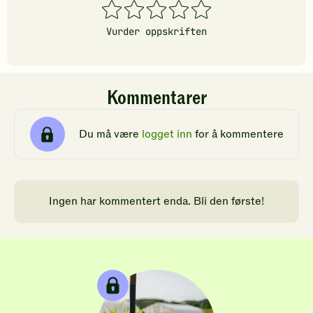
1
2
3
4
5
stjerner
stjerner
stjerner
stjerner
stjerner
Vurder oppskriften
Kommentarer
Du må være
logget inn
for å kommentere
Ingen har kommentert enda. Bli den første!