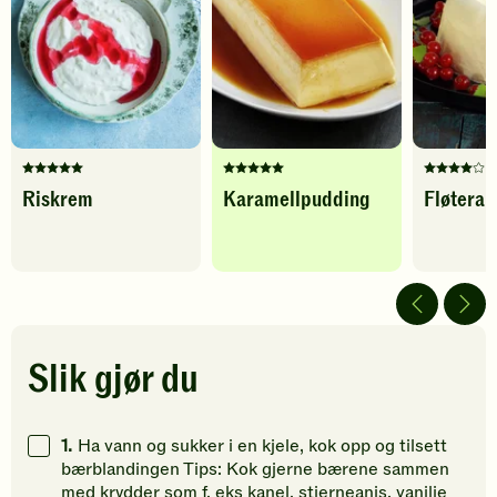
Karbohydrater
17
g
Denne
Denne
Denne
Riskrem
Karamellpudding
Fløtera
oppskriften
oppskriften
oppskrif
har
har
har
fått
fått
fått
5
5
4
av
av
av
5
5
5
stjerner.
stjerner.
stjerner.
Klikk
Klikk
Klikk
Slik gjør du
for
for
for
å
å
å
gi
gi
gi
1.
Ha vann og sukker i en kjele, kok opp og tilsett
din
din
din
bærblandingen Tips: Kok gjerne bærene sammen
vurdering.
vurdering.
vurdering
med krydder som f. eks kanel, stjerneanis, vanilje