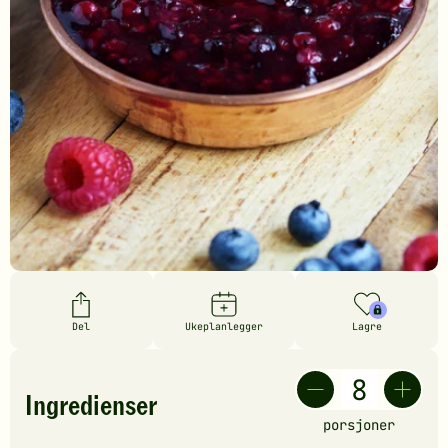
Del
Ukeplanlegger
Lagre
Ingredienser
porsjoner