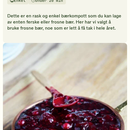
Enkel
Under 20 min
vurderinger.
Vanskelighetsgrad
Tilberedningstid
Bli
den
Dette er en rask og enkel bærkompott som du kan lage
første
av enten ferske eller frosne bær. Her har vi valgt å
til
bruke frosne bær, noe som er lett å få tak i hele året.
å
vurdere
denne
oppskriften.