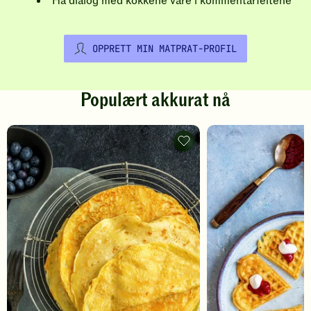
Ha dialog med kokkene våre i kommentarfeltene
OPPRETT MIN MATPRAT-PROFIL
Populært akkurat nå
Pannekaker
-
legg
til
favoritter