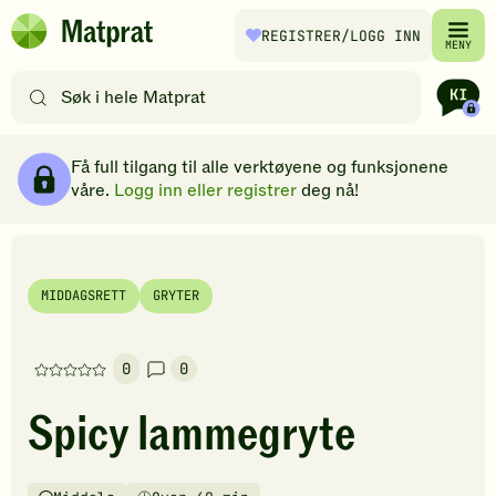
Hopp til hovedinnhold
REGISTRER
/LOGG INN
Matprat
MENY
hjemmeside
Søk
etter
oppskrifter
Ingredienser
Slik gjør du
Kommentarer
Brødsmulesti
eller
Få full tilgang til alle verktøyene og funksjonene
filtre
våre.
Logg inn eller registrer
deg nå!
MIDDAGSRETT
GRYTER
0
0
Denne
oppskriften
Spicy lammegryte
har
foreløpig
ingen