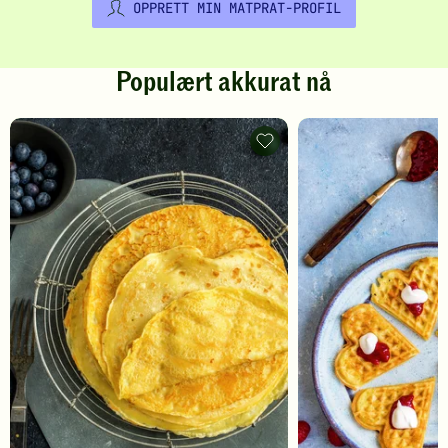
OPPRETT MIN MATPRAT-PROFIL
Populært akkurat nå
Pannekaker
-
legg
til
favoritter