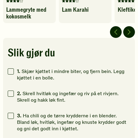
Denne
Denne
Denne
Lammegryte med
Lam Karahi
Kleftiko
oppskriften
oppskriften
oppskrif
kokosmelk
har
har
har
fått
fått
fått
4
4
5
av
av
av
5
5
5
stjerner.
stjerner.
stjerner.
Slik gjør du
Klikk
Klikk
Klikk
for
for
for
å
å
å
1.
Skjær kjøttet i mindre biter, og fjern bein. Legg
gi
gi
gi
kjøttet i en bolle.
din
din
din
vurdering.
vurdering.
vurdering
2.
Skrell hvitløk og ingefær og riv på et rivjern.
Skrell og hakk løk fint.
3.
Ha chili og de tørre krydderne i en blender.
Bland løk, hvitløk, ingefær og knuste krydder godt
og gni det godt inn i kjøttet.