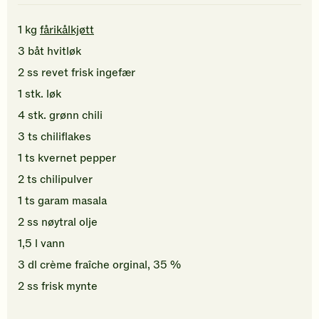
1
kg
fårikålkjøtt
3
båt
hvitløk
2
ss
revet
frisk ingefær
1
stk.
løk
4
stk.
grønn chili
3
ts
chiliflakes
1
ts
kvernet pepper
2
ts
chilipulver
1
ts
garam masala
2
ss
nøytral olje
1,5
l
vann
3
dl
crème fraîche orginal, 35 %
2
ss
frisk mynte