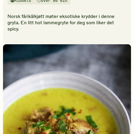
Middels
Over 60 min
vurderinger.
Vanskelighetsgrad
Tilberedningstid
Bli
den
Norsk fårikålkjøtt møter eksotiske krydder i denne
første
gryta. En litt hot lammegryte for deg som liker det
til
spicy.
å
vurdere
denne
oppskriften.