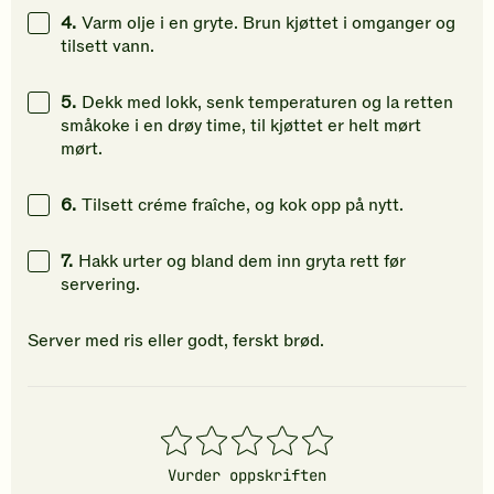
4.
Varm olje i en gryte. Brun kjøttet i omganger og
tilsett vann.
5.
Dekk med lokk, senk temperaturen og la retten
småkoke i en drøy time, til kjøttet er helt mørt
mørt.
6.
Tilsett créme fraîche, og kok opp på nytt.
7.
Hakk urter og bland dem inn gryta rett før
servering.
Server med ris eller godt, ferskt brød.
1
2
3
4
5
stjerner
stjerner
stjerner
stjerner
stjerner
Vurder oppskriften