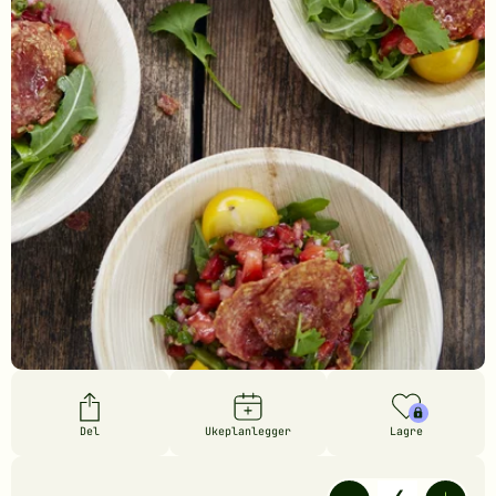
Del
Ukeplanlegger
Lagre