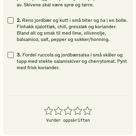
av. Skivene skal være sprø og tørre.
2.
Rens jordbær og kutt i små biter og ha i en bolle.
Finhakk sjalottløk, chili, gressløk og koriander.
Bland alt og smak til med lime, olivenolje,
balsamico, salt, pepper og sukker/honning.
3.
Fordel ruccola og jordbærsalsa i små skåler og
topp med stekte salamiskiver og cherrytomat. Pynt
med frisk koriander.
1
2
3
4
5
stjerner
stjerner
stjerner
stjerner
stjerner
Vurder oppskriften