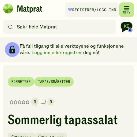
Hopp til hovedinnhold
REGISTRER
/LOGG INN
Matprat
MENY
hjemmeside
Søk
etter
oppskrifter
Ingredienser
Slik gjør du
Kommentarer
Brødsmulesti
eller
Få full tilgang til alle verktøyene og funksjonene
filtre
våre.
Logg inn eller registrer
deg nå!
FORRETTER
TAPAS/SMÅRETTER
0
0
Denne
oppskriften
Sommerlig tapassalat
har
foreløpig
ingen