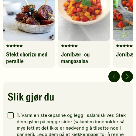
legg
til
til
favoritter
Karbohydrater
7
g
favoritter
Denne
Denne
Denne
Stekt chorizo med
Jordbær- og
Jordbær
oppskriften
oppskriften
oppskrif
persille
mangosalsa
har
har
har
fått
fått
fått
5
5
5
av
av
av
5
5
5
stjerner.
stjerner.
stjerner.
Slik gjør du
Klikk
Klikk
Klikk
for
for
for
å
å
å
1.
Varm en stekepanne og legg i salamiskiver. Stek
gi
gi
gi
dem gylne på begge sider (salamien inneholder så
din
din
din
mye fett at det ikke er nødvendig å tilsette noe i
vurdering.
vurdering.
vurdering
pannen). Legg dem på et kjøkkenpapir for å renne