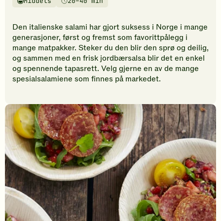
Middels
20–40 min
vurderinger.
Vanskelighetsgrad
Tilberedningstid
Bli
den
Den italienske salami har gjort suksess i Norge i mange
første
generasjoner, først og fremst som favorittpålegg i
til
mange matpakker. Steker du den blir den sprø og deilig,
å
og sammen med en frisk jordbærsalsa blir det en enkel
vurdere
og spennende tapasrett. Velg gjerne en av de mange
denne
spesialsalamiene som finnes på markedet.
oppskriften.