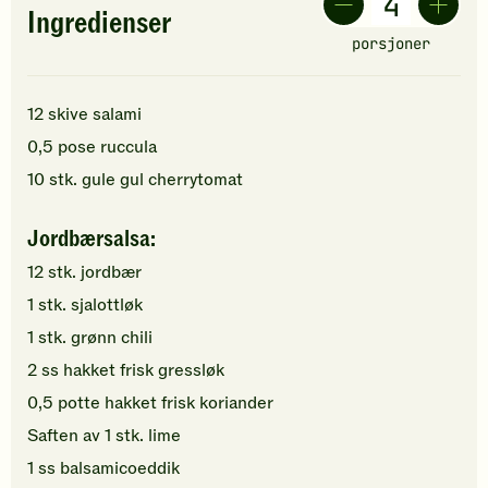
Ingredienser
porsjoner
12
skive
salami
0,5
pose
ruccula
10
stk.
gule
gul cherrytomat
Jordbærsalsa:
12
stk.
jordbær
1
stk.
sjalottløk
1
stk.
grønn chili
2
ss
hakket
frisk gressløk
0,5
potte
hakket
frisk koriander
Saften av
1
stk.
lime
1
ss
balsamicoeddik