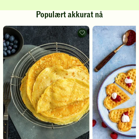
Populært akkurat nå
Pannekaker
-
legg
til
favoritter