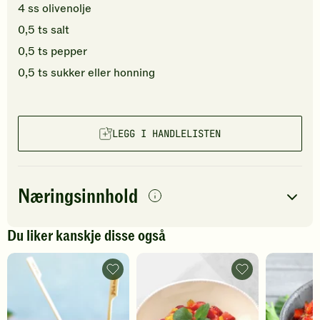
4
ss
olivenolje
0,5
ts
salt
0,5
ts
pepper
0,5
ts
sukker
eller honning
LEGG I HANDLELISTEN
Næringsinnhold
per
porsjon
Du liker kanskje disse også
Navn på
Energi
antall
222
kcal
næringsstoffet
Stekt
Jordbær-
chorizo
og
Fett
19
g
med
mangosalsa
persille
-
Protein
5
g
-
legg