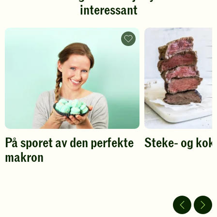
interessant
for
for
å
å
gi
gi
din
din
På
vurdering.
sporet
vurdering.
av
den
perfekte
makron
-
legg
til
favoritter
På sporet av den perfekte
Steke- og kok
makron