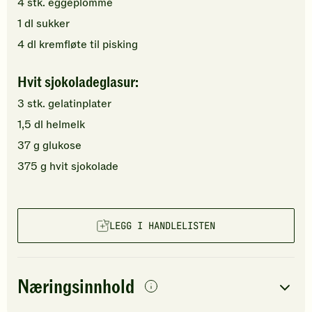
4
stk.
eggeplomme
1
dl
sukker
4
dl
kremfløte
til pisking
Hvit sjokoladeglasur:
3
stk.
gelatinplater
1,5
dl
helmelk
37
g
glukose
375
g
hvit sjokolade
LEGG I HANDLELISTEN
Næringsinnhold