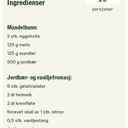
Ingredienser
porsjoner
Mandelbunn:
2
stk.
eggehvite
125
g
melis
125
g
mandler
500
g
jordbær
Jordbær- og vaniljefromasj:
6
stk.
gelatinplater
2
dl
helmelk
2
dl
kremfløte
finrevet skall av
1
stk.
sitron
0,5
stk.
vaniljestang