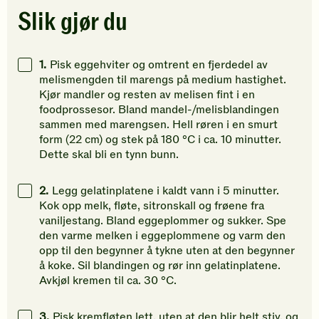
Klikk
Klikk
Klikk
Slik gjør du
for
for
for
å
å
å
gi
gi
gi
1.
Pisk eggehviter og omtrent en fjerdedel av
din
din
din
melismengden til marengs på medium hastighet.
vurdering.
vurdering.
vurdering
Kjør mandler og resten av melisen fint i en
foodprossesor. Bland mandel-/melisblandingen
sammen med marengsen. Hell røren i en smurt
form (22 cm) og stek på 180 °C i ca. 10 minutter.
Dette skal bli en tynn bunn.
2.
Legg gelatinplatene i kaldt vann i 5 minutter.
Kok opp melk, fløte, sitronskall og frøene fra
vaniljestang. Bland eggeplommer og sukker. Spe
den varme melken i eggeplommene og varm den
opp til den begynner å tykne uten at den begynner
å koke. Sil blandingen og rør inn gelatinplatene.
Avkjøl kremen til ca. 30 °C.
3.
Pisk kremfløten lett, uten at den blir helt stiv, og