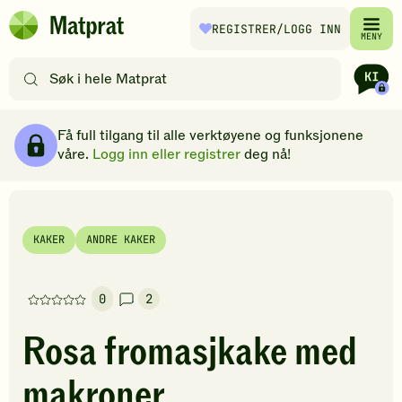
Hopp til hovedinnhold
REGISTRER
/LOGG INN
Matprat
MENY
hjemmeside
Søk
etter
oppskrifter
Ingredienser
Slik gjør du
Kommentarer
Brødsmulesti
eller
Få full tilgang til alle verktøyene og funksjonene
filtre
våre.
Logg inn eller registrer
deg nå!
KAKER
ANDRE KAKER
0
2
Denne
oppskriften
Rosa fromasjkake med
har
foreløpig
makroner
ingen