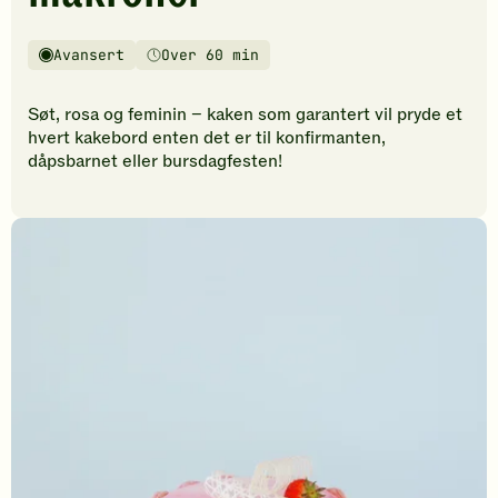
vurderinger.
Bli
den
Avansert
Over 60 min
Vanskelighetsgrad
Tilberedningstid
første
til
Søt, rosa og feminin – kaken som garantert vil pryde et
å
hvert kakebord enten det er til konfirmanten,
vurdere
dåpsbarnet eller bursdagfesten!
denne
oppskriften.