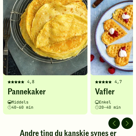
4,8
4,7
Denne
Denne
Pannekaker
Vafler
oppskriften
oppskriften
har
har
Vanskelighetsgrad
Tilberedningstid
Vanskelighetsgrad
Tilberedningstid
Middels
Enkel
fått
fått
40–60 min
20–40 min
5
5
av
av
5
5
stjerner.
stjerner.
Andre ting du kanskje synes er
Klikk
Klikk