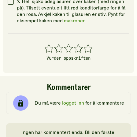
7.
Hell sjokoladeglasuren over kaken (med ringen
på). Tilsett eventuelt litt rød konditorfarge for å få
den rosa. Avkjøl kaken til glasuren er stiv. Pynt for
eksempel kaken med
makroner
.
1
2
3
4
5
stjerner
stjerner
stjerner
stjerner
stjerner
Vurder oppskriften
Kommentarer
Du må være
logget inn
for å kommentere
Ingen har kommentert enda. Bli den første!