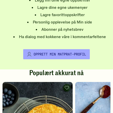
Legg inn dine egne oppskrifter
Lagre dine egne ukemenyer
Lagre favorittoppskrifter
Personlig opplevelse på Min side
Abonner på nyhetsbrev
Ha dialog med kokkene våre i kommentarfeltene
OPPRETT MIN MATPRAT-PROFIL
Populært akkurat nå
Pannekaker
-
legg
til
favoritter