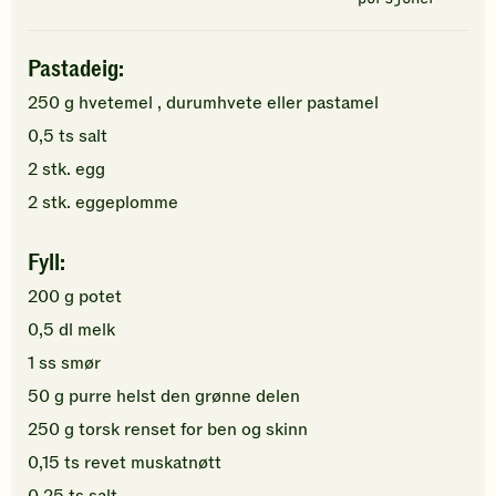
Pastadeig:
250
g
hvetemel
, durumhvete eller pastamel
0,5
ts
salt
2
stk.
egg
2
stk.
eggeplomme
Fyll:
200
g
potet
0,5
dl
melk
1
ss
smør
50
g
purre
helst den grønne delen
250
g
torsk
renset for ben og skinn
0,15
ts
revet muskatnøtt