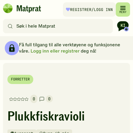
Hopp til hovedinnhold
REGISTRER
/LOGG INN
Matprat
MENY
hjemmeside
Søk
etter
oppskrifter
Ingredienser
Slik gjør du
Kommentarer
Brødsmulesti
eller
Få full tilgang til alle verktøyene og funksjonene
filtre
våre.
Logg inn eller registrer
deg nå!
FORRETTER
0
0
Denne
oppskriften
Plukkfiskravioli
har
foreløpig
ingen