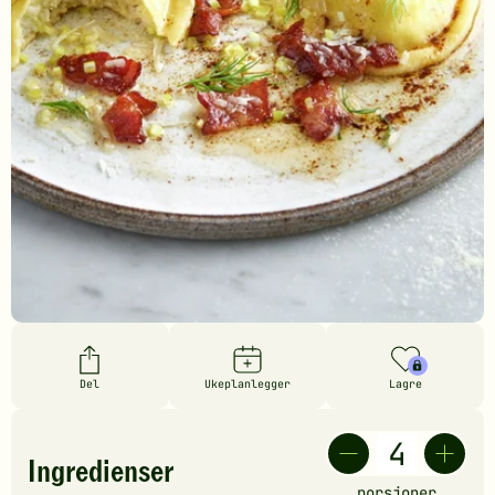
Del
Ukeplanlegger
Lagre
Ingredienser
porsjoner