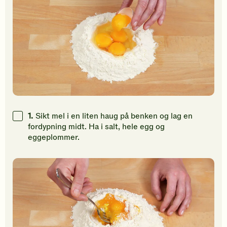
din
din
din
vurdering.
vurdering.
vurdering
1.
Sikt mel i en liten haug på benken og lag en
fordypning midt. Ha i salt, hele egg og
eggeplommer.