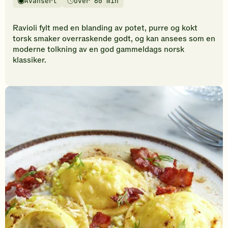
Avansert
Over 60 min
vurderinger.
Vanskelighetsgrad
Tilberedningstid
Bli
den
Ravioli fylt med en blanding av potet, purre og kokt
første
torsk smaker overraskende godt, og kan ansees som en
til
moderne tolkning av en god gammeldags norsk
å
klassiker.
vurdere
denne
oppskriften.