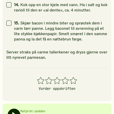
14.
Kok opp en stor kjele med vann. Ha i salt og kok
ravioli til den er «al dente», ca. 4 minutter.
15.
Skjær bacon i mindre biter og sprøstek dem i
varm tørr panne. Legg baconet til avrenning på et
lite stykke kjøkkenpapir. Smelt smøret i den samme
panna og la det få en nøttebrun farge.
Server straks på varme tallerkener og dryss gjerne over
litt nyrevet parmesan.
1
2
3
4
5
stjerner
stjerner
stjerner
stjerner
stjerner
Vurder oppskriften
Matprat-podden