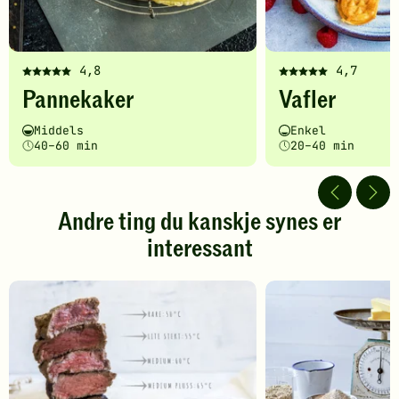
4,8
4,7
Denne
Denne
Pannekaker
Vafler
oppskriften
oppskriften
har
har
Vanskelighetsgrad
Tilberedningstid
Vanskelighetsgrad
Tilberedningstid
Middels
Enkel
fått
fått
40–60 min
20–40 min
5
5
av
av
5
5
stjerner.
stjerner.
Andre ting du kanskje synes er
Klikk
Klikk
interessant
for
for
å
å
gi
gi
din
din
vurdering.
vurdering.