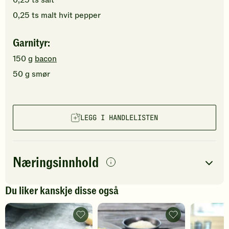
0,25
ts
salt
0,25
ts
malt hvit pepper
Garnityr:
150
g
bacon
50
g
smør
LEGG I HANDLELISTEN
Næringsinnhold
per
porsjon
Du liker kanskje disse også
Navn på
Energi
antall
611
kcal
næringsstoffet
Ravioli
Hjemmelaget
med
ravioli
Fett
33
g