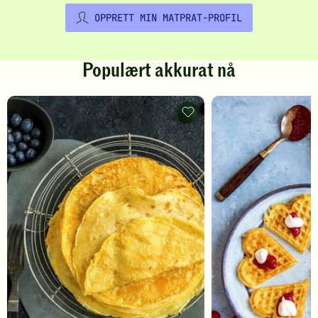
OPPRETT MIN MATPRAT-PROFIL
Populært akkurat nå
Pannekaker
-
legg
til
favoritter