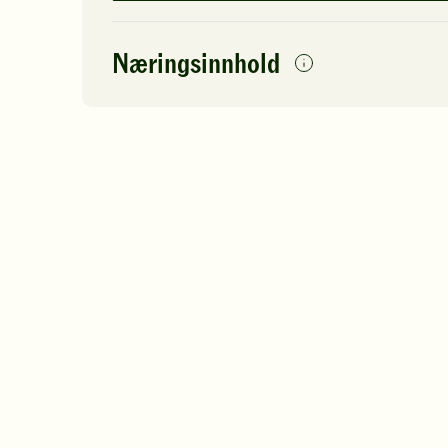
Næringsinnhold
per
porsjon
Navn på
Energi
antall
132
næringsstoffet
Fett
Protein
Karbohydrater