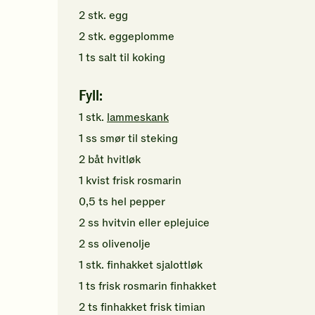
2
stk.
egg
2
stk.
eggeplomme
1
ts
salt
til koking
Fyll:
1
stk.
lammeskank
1
ss
smør
til steking
2
båt
hvitløk
1
kvist
frisk rosmarin
0,5
ts
hel pepper
2
ss
hvitvin
eller eplejuice
2
ss
olivenolje
1
stk.
finhakket
sjalottløk
1
ts
frisk rosmarin
finhakket
2
ts
finhakket
frisk timian