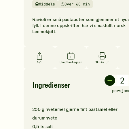
vurderinger.
Middels
Over 60 min
Vanskelighetsgrad
Tilberedningstid
Bli
den
Ravioli er små pastaputer som gjemmer et nyde
første
fyll. I denne oppskriften har vi smakfullt norsk
til
lammekjøtt.
å
vurdere
denne
oppskriften.
Del
Ukeplanlegger
Skriv ut
Ingredienser
porsjon
250
g
hvetemel
gjerne fint pastamel eller
durumhvete
0,5
ts
salt