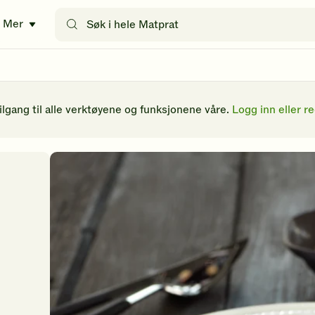
Søk
Mer
etter
oppskrifter
eller
filtre
tilgang til alle verktøyene og funksjonene våre.
Logg inn eller re