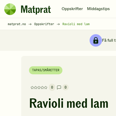
Hopp til hovedinnhold
Oppskrifter
Middagstips
Matprat
hjemmeside
Brødsmulesti
matprat.no
Oppskrifter
Ravioli med lam
Få full 
TAPAS/SMÅRETTER
0
0
Denne
oppskriften
Ravioli med lam
har
foreløpig
ingen