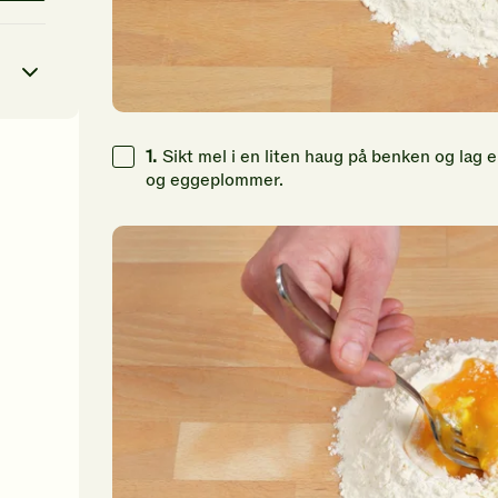
1.
Sikt mel i en liten haug på benken og lag e
9
kcal
og eggeplommer.
63
g
91
g
87
g