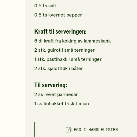
0,5
ts
salt
0,5
ts
kvernet pepper
Kraft til serveringen:
6
dl
kraft fra koking
av lammeskank
2
stk.
gulrot
i små terninger
1
stk.
pastinakk
i små terninger
2
stk.
sjalottløk
i båter
Til servering:
2
ss
revet
parmesan
1
ss
finhakket
frisk timian
LEGG I HANDLELISTEN