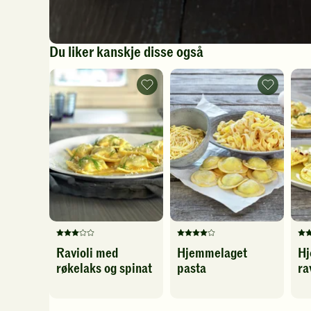
Du liker kanskje disse også
Ravioli
Hjemmelag
med
pasta
røkelaks
-
og
legg
spinat
til
-
favoritter
legg
til
favoritter
Denne
Denne
De
Ravioli med
Hjemmelaget
Hj
oppskriften
oppskriften
op
røkelaks og spinat
pasta
ra
har
har
ha
fått
fått
fåt
3
4
5