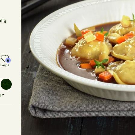
lig
Lagre
er