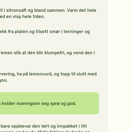
l i sitronsaft og bland sammen. Varm det hele
ed en visp hele tiden.
k fra platen og tilsett smør i terninger og
emen slik at den blir klumpefri, og vend den i
vering, ha på lemoncurd, og topp til slutt med
yss.
a holder marengsen seg sprø og god.
bare oppbevar den tørt og innpakket i litt