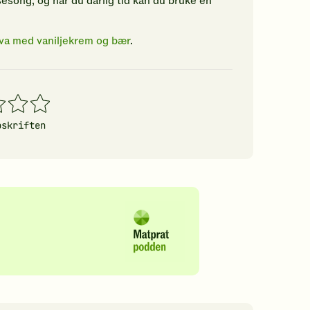
sesong, og har du dårlig tid kan du bruke en
ova med vaniljekrem og bær
.
4
5
erner
stjerner
stjerner
pskriften