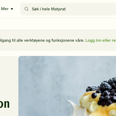
Søk
Mer
etter
oppskrifter
eller
filtre
tilgang til alle verktøyene og funksjonene våre.
Logg inn eller re
on