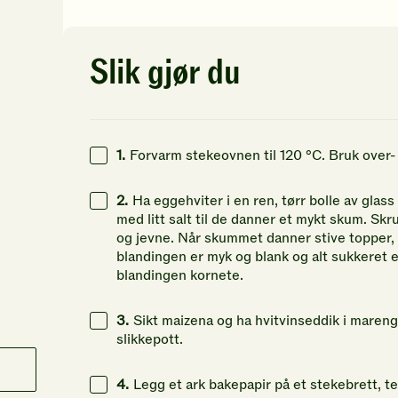
av
av
av
5
5
5
stjerner.
stjerner.
st
Klikk
Klikk
Kl
Slik gjør du
for
for
fo
å
å
å
gi
gi
gi
din
din
di
vurdering.
vurdering.
vu
1.
Forvarm stekeovnen til 120 °C. Bruk over
2.
Ha eggehviter i en ren, tørr bolle av glass
med litt salt til de danner et mykt skum. Sk
og jevne. Når skummet danner stive topper, til
blandingen er myk og blank og alt sukkeret er
blandingen kornete.
3.
Sikt maizena og ha hvitvinseddik i maren
slikkepott.
4.
Legg et ark bakepapir på et stekebrett, te