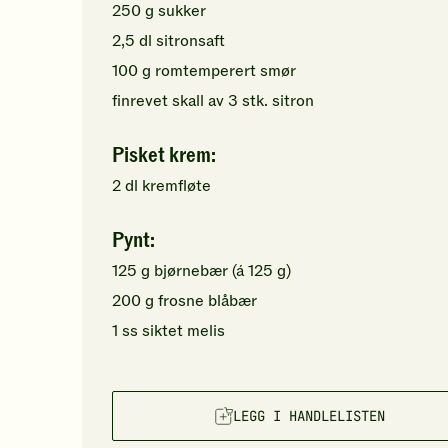
250
g
sukker
2,5
dl
sitronsaft
100
g
romtemperert
smør
finrevet skall av
3
stk.
sitron
Pisket krem:
2
dl
kremfløte
Pynt:
125
g
bjørnebær
(á 125 g)
200
g
frosne
blåbær
1
ss
siktet
melis
LEGG I HANDLELISTEN