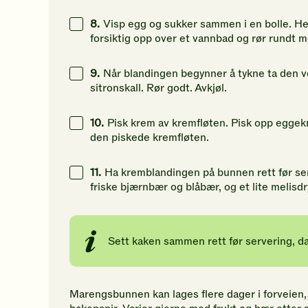
8.
Visp egg og sukker sammen i en bolle. Hel
forsiktig opp over et vannbad og rør rundt m
9.
Når blandingen begynner å tykne ta den vek
sitronskall. Rør godt. Avkjøl.
10.
Pisk krem av kremfløten. Pisk opp eggekr
den piskede kremfløten.
11.
Ha kremblandingen på bunnen rett før ser
friske bjærnbær og blåbær, og et lite melisdr
Sett kaken sammen rett før servering, d
Marengsbunnen kan lages flere dager i forveien, 