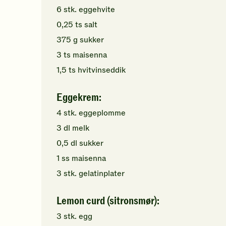
6
stk.
eggehvite
0,25
ts
salt
375
g
sukker
3
ts
maisenna
1,5
ts
hvitvinseddik
Eggekrem:
4
stk.
eggeplomme
3
dl
melk
0,5
dl
sukker
1
ss
maisenna
3
stk.
gelatinplater
Lemon curd (sitronsmør):
3
stk.
egg