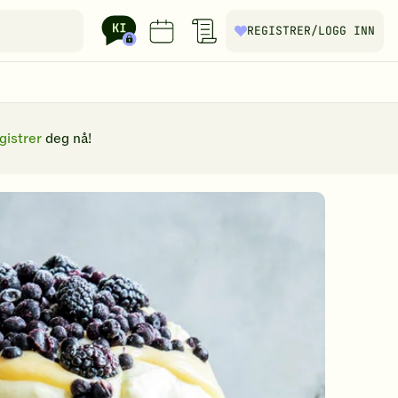
REGISTRER
/LOGG INN
gistrer
deg nå!