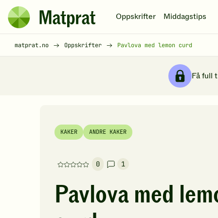
Hopp til hovedinnhold
Oppskrifter
Middagstips
Matprat
hjemmeside
Brødsmulesti
matprat.no
Oppskrifter
Pavlova med lemon curd
Få full 
KAKER
ANDRE KAKER
0
1
Denne
oppskriften
Pavlova med lem
har
foreløpig
ingen