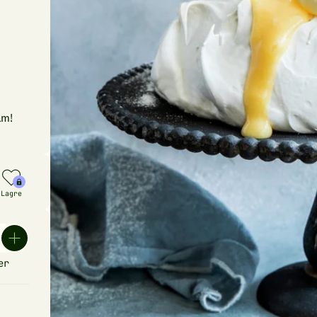
am!
Lagre
er