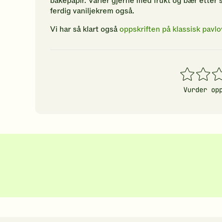
bakepapir. Varier gjerne med frukt og bær etter 
ferdig vaniljekrem også.
Vi har så klart også
oppskriften på klassisk pavl
1
2
3
stjerner
stjerner
stj
Vurder op