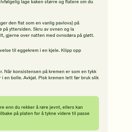
lvfølgelig lage kaken større og flatere om du
ager den flat som en vanlig pavlova) på
ø på yttersiden. Skru av ovnen og la
lt, gjerne over natten med ovnsdøra på gløtt.
lse til eggekrem i en kjele. Klipp opp
r. Når konsistensen på kremen er som en tykk
i en bolle. Avkjøl. Pisk kremen lett før bruk slik
ere enn du rekker å røre jevnt, ellers kan
ilbake på platen for å tykne videre til passe