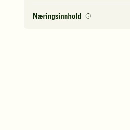
Næringsinnhold
per
porsjon
Navn på
Energi
antall
42
næringsstoffet
Fett
Protein
Karbohydrater