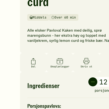
curd
vurderinger.
Bli
den
Middels
Over 60 min
første
Vanskelighetsgrad
Tilberedningstid
til
å
Alle elsker Pavlova! Kaken med deilig, sprø
vurdere
marengsbunn - her ekstra høy og toppet med
denne
vaniljekrem, syrlig lemon curd og friske bær. N
oppskriften.
Del
Ukeplanlegger
Skriv ut
Ingredienser
porsjon
Porsjonspavlova: