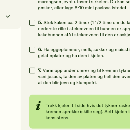
marengsen jevnt utover i sirkelen. Du kan se
ønsker, eller lage 8-10 mini pavlova istedet.
5.
Stek kaken ca. 2 timer (1 1/2 time om du l
nederste rille i stekeovnen til bunnen er spr
kakebunnen stå i stekeovnen til den er avkjø
4
kcal
6.
Ha eggeplommer, melk, sukker og maisstive
17
g
gelatinplater og ha dem i kjelen.
7
g
7.
Varm opp under omrøring til kremen tykne
vaniljesaus, ta den av platen og hell den over 
60
g
at den blir jevn og klumpefri.
Trekk kjelen til side hvis det tykner rask
kremen sprekke (skille seg). Sett kjelen t
konsistens.