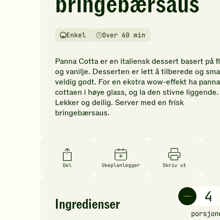
bringebærsaus
vurderinger.
Bli
den
Enkel
Over 60 min
første
Vanskelighetsgrad
Tilberedningstid
til
å
Panna Cotta er en italiensk dessert basert på f
vurdere
og vanilje. Desserten er lett å tilberede og sm
denne
veldig godt. For en ekstra wow-effekt ha panna
oppskriften.
cottaen i høye glass, og la den stivne liggende.
Lekker og deilig. Server med en frisk
bringebærsaus.
Del
Ukeplanlegger
Skriv ut
Ingredienser
porsjon