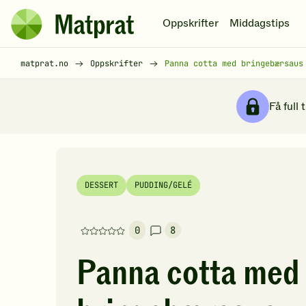
Hopp til hovedinnhold
Oppskrifter
Middagstips
Matprat
hjemmeside
Brødsmulesti
matprat.no
Oppskrifter
Panna cotta med bringebærsaus
Få full 
DESSERT
PUDDING/GELÉ
0
8
Denne
oppskriften
Panna cotta med
har
foreløpig
ingen