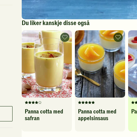
Du liker kanskje disse også
Panna
Panna
cotta
cotta
med
med
safran
appelsinsa
-
-
legg
legg
til
til
favoritter
favoritter
Denne
Denne
De
Panna cotta med
Panna cotta med
Pa
oppskriften
oppskriften
op
safran
appelsinsaus
har
har
ha
fått
fått
fåt
4
5
5