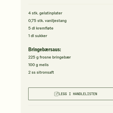
4
stk.
gelatinplater
0,75
stk.
vaniljestang
5
dl
kremfløte
1
dl
sukker
Bringebærsaus:
225
g
frosne bringebær
100
g
melis
2
ss
sitronsaft
LEGG I HANDLELISTEN