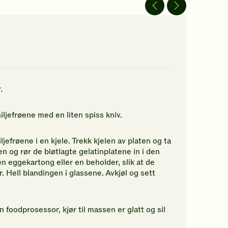
av
av
5
5
jerner.
stjerner.
stjerner.
ikk
Klikk
Klikk
r
for
for
å
å
gi
gi
n
din
din
rdering.
vurdering.
vurdering.
.
iljefrøene med en liten spiss kniv.
ljefrøene i en kjele. Trekk kjelen av platen og ta
n og rør de bløtlagte gelatinplatene in i den
n eggekartong eller en beholder, slik at de
 Hell blandingen i glassene. Avkjøl og sett
n foodprosessor, kjør til massen er glatt og sil