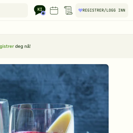
REGISTRER
/LOGG INN
gistrer
deg nå!