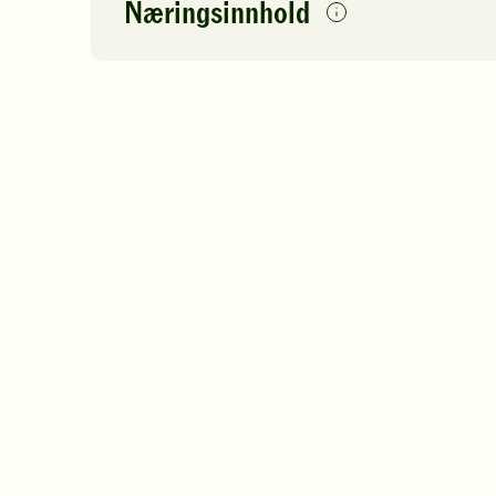
Næringsinnhold
per
porsjon
Navn på
Energi
antall
65
næringsstoffet
Fett
Protein
Karbohydrater