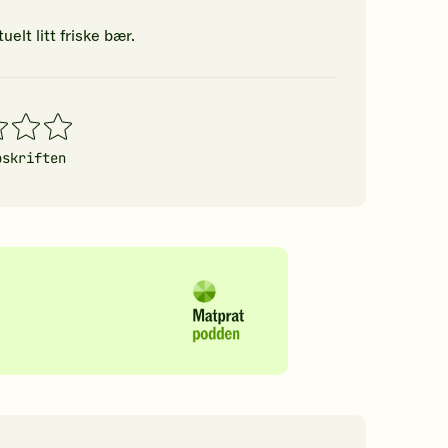
elt litt friske bær.
4
5
erner
stjerner
stjerner
pskriften