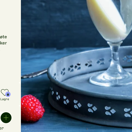
løte
aker
Lagre
er