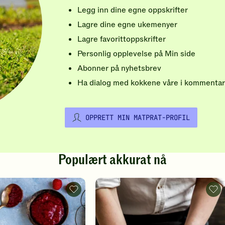
Legg inn dine egne oppskrifter
Lagre dine egne ukemenyer
Lagre favorittoppskrifter
Personlig opplevelse på Min side
Abonner på nyhetsbrev
Ha dialog med kokkene våre i kommentar
OPPRETT MIN MATPRAT-PROFIL
Populært akkurat nå
Vafler
Pizz
-
-
legg
legg
til
til
favoritter
favo