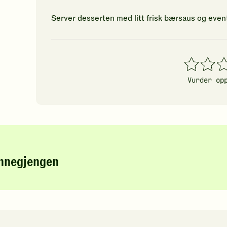
Server desserten med litt frisk bærsaus og eventu
1
2
3
stjerner
stjerner
stj
Vurder op
innegjengen