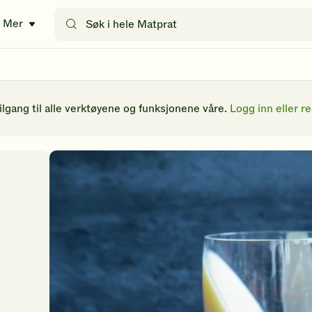
Søk
Mer
etter
oppskrifter
eller
filtre
tilgang til alle verktøyene og funksjonene våre.
Logg inn eller re