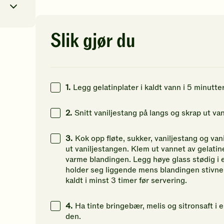
av
av
av
5
5
5
stjerner.
stjerner.
st
Klikk
Klikk
Kl
Slik gjør du
for
for
fo
0
kcal
å
å
å
gi
gi
gi
47
g
din
din
di
vurdering.
vurdering.
vu
1.
Legg gelatinplater i kaldt vann i 5 minutter
5
g
52
g
2.
Snitt vaniljestang på langs og skrap ut van
3.
Kok opp fløte, sukker, vaniljestang og vani
ut vaniljestangen. Klem ut vannet av gelatine
varme blandingen. Legg høye glass stødig i e
holder seg liggende mens blandingen stivner.
kaldt i minst 3 timer før servering.
4.
Ha tinte bringebær, melis og sitronsaft i e
den.