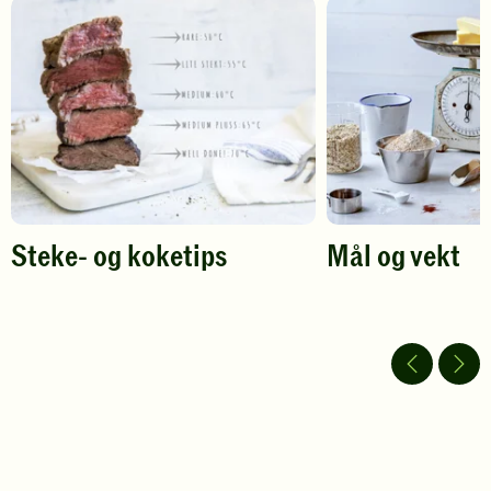
din
din
vurdering.
vurdering.
Steke- og koketips
Mål og vekt