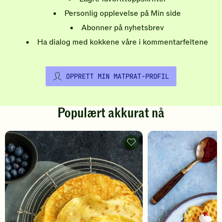
Personlig opplevelse på Min side
Abonner på nyhetsbrev
Ha dialog med kokkene våre i kommentarfeltene
OPPRETT MIN MATPRAT-PROFIL
Populært akkurat nå
Pannekaker
-
legg
til
favoritter