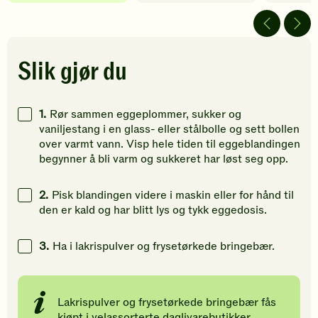
5
5
4
av
av
av
5
5
5
stjerner.
stjerner.
stjerner.
Klikk
Klikk
Klikk
Slik gjør du
for
for
for
å
å
å
gi
gi
gi
1.
Rør sammen eggeplommer, sukker og
din
din
din
vaniljestang i en glass- eller stålbolle og sett bollen
vurdering.
vurdering.
vurdering
over varmt vann. Visp hele tiden til eggeblandingen
begynner å bli varm og sukkeret har løst seg opp.
2.
Pisk blandingen videre i maskin eller for hånd til
den er kald og har blitt lys og tykk eggedosis.
3.
Ha i lakrispulver og frysetørkede bringebær.
Lakrispulver og frysetørkede bringebær fås
kjøpt i velassorterte daglivarebutikker.