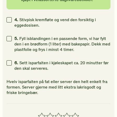
4.
Stivpisk kremfløte og vend den forsiktig i
eggedosisen.
5.
Fyll isblandingen i en passende form, vi har fylt
den i en brødform (1 liter) med bakepapir. Dekk med
plastfolie og frys i minst 4 timer.
6.
Sett isparfaiten i kjøleskapet ca. 20 minutter før
den skal serveres.
Hvelv isparfaiten på fat eller server den helt enkelt fra
formen. Server gjerne med litt ekstra lakrisgodt og
friske bringebær.
1
2
3
4
5