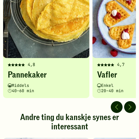
4,8
4,7
Denne
Denne
Pannekaker
Vafler
oppskriften
oppskriften
har
har
Vanskelighetsgrad
Tilberedningstid
Vanskelighetsgrad
Tilberedningstid
Middels
Enkel
fått
fått
40–60 min
20–40 min
5
5
av
av
5
5
stjerner.
stjerner.
Andre ting du kanskje synes er
Klikk
Klikk
interessant
for
for
å
å
gi
gi