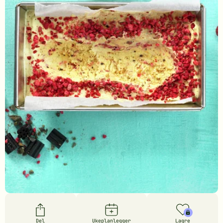
Del
Ukeplanlegger
Lagre