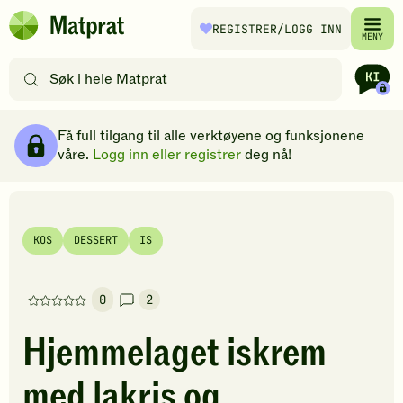
Hopp til hovedinnhold
REGISTRER
/LOGG INN
Matprat
MENY
hjemmeside
Søk
etter
oppskrifter
Ingredienser
Slik gjør du
Kommentarer
Brødsmulesti
eller
Få full tilgang til alle verktøyene og funksjonene
filtre
våre.
Logg inn eller registrer
deg nå!
KOS
DESSERT
IS
0
2
Denne
oppskriften
Hjemmelaget iskrem
har
foreløpig
med lakris og
ingen