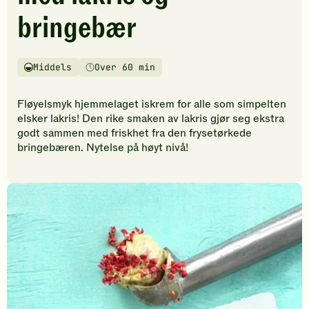
vurderinger.
bringebær
Bli
den
første
til
Middels
Over 60 min
Vanskelighetsgrad
Tilberedningstid
å
vurdere
Fløyelsmyk hjemmelaget iskrem for alle som simpelten
denne
elsker lakris! Den rike smaken av lakris gjør seg ekstra
oppskriften.
godt sammen med friskhet fra den frysetørkede
bringebæren. Nytelse på høyt nivå!