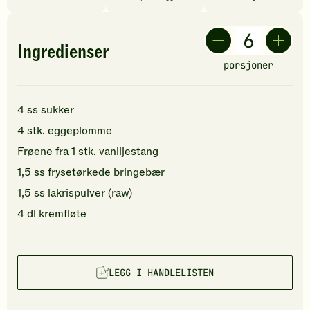
Ingredienser
porsjoner
4
ss
sukker
4
stk.
eggeplomme
Frøene fra
1
stk.
vaniljestang
1,5
ss
frysetørkede bringebær
1,5
ss
lakrispulver (raw)
4
dl
kremfløte
LEGG I HANDLELISTEN