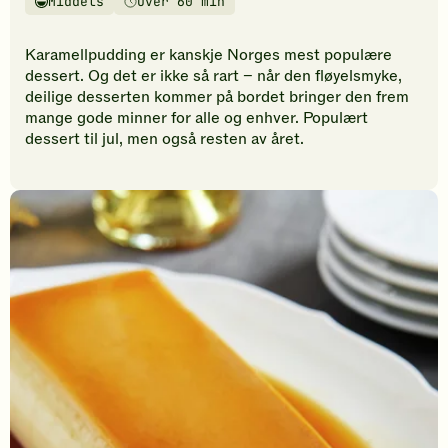
Middels
Over 60 min
vurderinger.
Vanskelighetsgrad
Tilberedningstid
Bli
den
Karamellpudding er kanskje Norges mest populære
første
dessert. Og det er ikke så rart – når den fløyelsmyke,
til
deilige desserten kommer på bordet bringer den frem
å
mange gode minner for alle og enhver. Populært
vurdere
dessert til jul, men også resten av året.
denne
oppskriften.