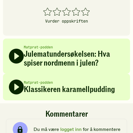
1
2
3
4
5
stjerner
stjerner
stjerner
stjerner
stjerner
Vurder oppskriften
Matprat-podden
Julematundersøkelsen: Hva
spiser nordmenn i julen?
Matprat-podden
Klassikeren karamellpudding
Kommentarer
Du må være
logget inn
for å kommentere