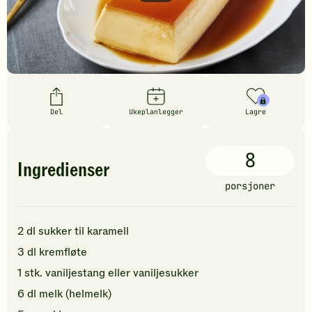
Del
Ukeplanlegger
Lagre
8
Ingredienser
porsjoner
2
dl
sukker
til karamell
3
dl
kremfløte
1
stk.
vaniljestang
eller vaniljesukker
6
dl
melk
(helmelk)