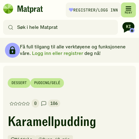
Hopp til hovedinnhold
REGISTRER
/LOGG INN
Matprat
MENY
hjemmeside
Søk
etter
oppskrifter
Ingredienser
Slik gjør du
Kommentarer
Brødsmulesti
eller
Få full tilgang til alle verktøyene og funksjonene
filtre
våre.
Logg inn eller registrer
deg nå!
DESSERT
PUDDING/GELÉ
0
106
Denne
oppskriften
Karamellpudding
har
foreløpig
ingen