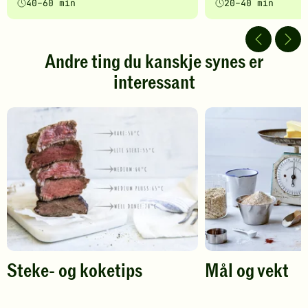
40–60 min
20–40 min
5
5
av
av
5
5
stjerner.
stjerner.
Andre ting du kanskje synes er
Klikk
Klikk
interessant
for
for
å
å
gi
gi
din
din
vurdering.
vurdering.
Steke- og koketips
Mål og vekt