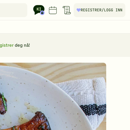
REGISTRER
/LOGG INN
gistrer
deg nå!