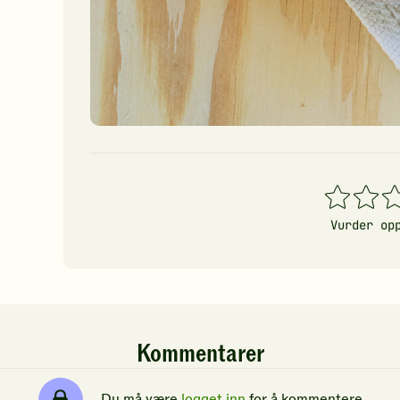
1
2
3
stjerner
stjerner
stj
Vurder op
Kommentarer
Du må være
logget inn
for å kommentere