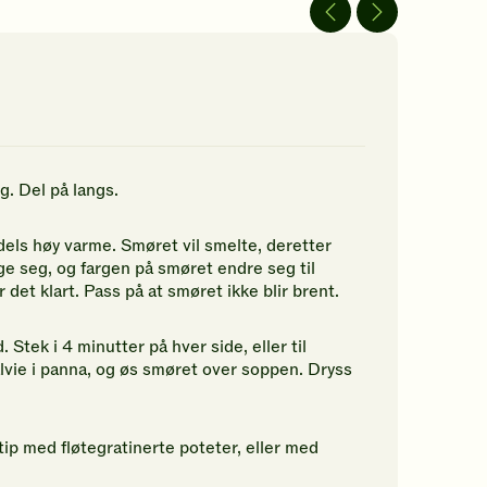
av
av
5
5
jerner.
stjerner.
stjerner.
ikk
Klikk
Klikk
r
for
for
å
å
gi
gi
n
din
din
rdering.
vurdering.
vurdering.
. Del på langs.
els høy varme. Smøret vil smelte, deretter
e seg, og fargen på smøret endre seg til
r det klart. Pass på at smøret ikke blir brent.
Stek i 4 minutter på hver side, eller til
alvie i panna, og øs smøret over soppen. Dryss
tip med fløtegratinerte poteter, eller med