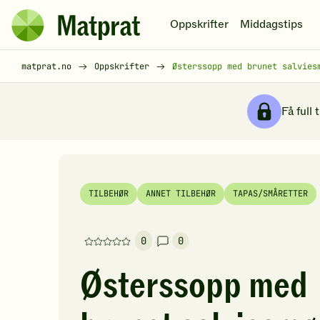
Hopp til hovedinnhold
Oppskrifter
Middagstips
Matprat
hjemmeside
Brødsmulesti
matprat.no
Oppskrifter
Østerssopp med brunet salvies
Få full 
TILBEHØR
ANNET TILBEHØR
TAPAS/SMÅRETTER
0
0
Denne
oppskriften
Østerssopp med
har
foreløpig
ingen