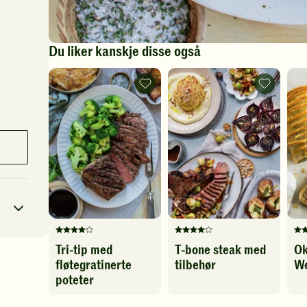
Du liker kanskje disse også
Tri-
T-
tip
bone
med
steak
fløtegratinerte
med
poteter
tilbehør
-
-
legg
legg
til
til
favoritter
favoritter
Denne
Denne
De
Tri-tip med
T-bone steak med
Ok
oppskriften
oppskriften
op
fløtegratinerte
tilbehør
We
har
har
ha
3
kcal
fått
fått
fåt
poteter
4
4
5
12
g