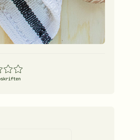
4
5
erner
stjerner
stjerner
pskriften