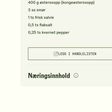
400
g
østerssopp
(kongeøsterssopp)
3
ss
smør
1
ts
frisk salvie
0,5
ts
flaksalt
0,25
ts
kvernet pepper
LEGG I HANDLELISTEN
Næringsinnhold
per
porsjon
Navn på
Energi
antall
27
næringsstoffet
Fett