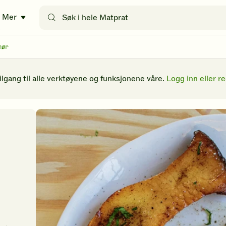
Søk
Mer
etter
oppskrifter
eller
mør
filtre
tilgang til alle verktøyene og funksjonene våre.
Logg inn eller re