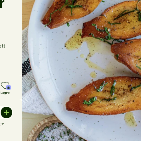
r
ett
Lagre
er