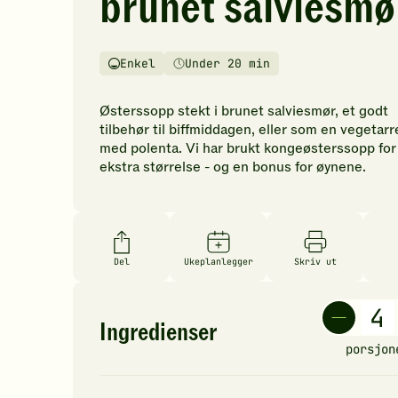
brunet salviesmø
vurderinger.
Bli
den
Enkel
Under 20 min
første
Vanskelighetsgrad
Tilberedningstid
til
å
Østerssopp stekt i brunet salviesmør, et godt
vurdere
tilbehør til biffmiddagen, eller som en vegetarr
denne
med polenta. Vi har brukt kongeøsterssopp for
oppskriften.
ekstra størrelse - og en bonus for øynene.
Del
Ukeplanlegger
Skriv ut
Ingredienser
porsjon