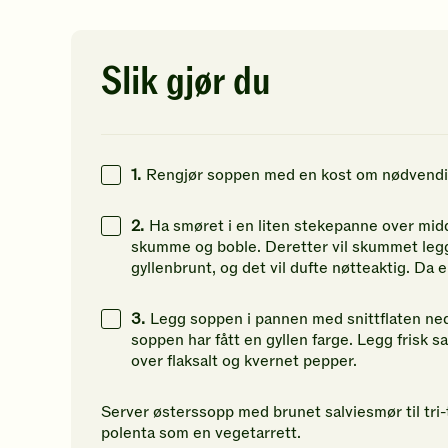
av
av
av
5
5
5
14
g
stjerner.
stjerner.
st
Klikk
Klikk
Kl
Slik gjør du
18
g
for
for
fo
å
å
å
gi
gi
gi
din
din
di
vurdering.
vurdering.
vu
1.
Rengjør soppen med en kost om nødvendig
2.
Ha smøret i en liten stekepanne over midd
skumme og boble. Deretter vil skummet legg
gyllenbrunt, og det vil dufte nøtteaktig. Da e
3.
Legg soppen i pannen med snittflaten ned. 
soppen har fått en gyllen farge. Legg frisk s
over flaksalt og kvernet pepper.
Server østerssopp med brunet salviesmør til tri-
polenta som en vegetarrett.