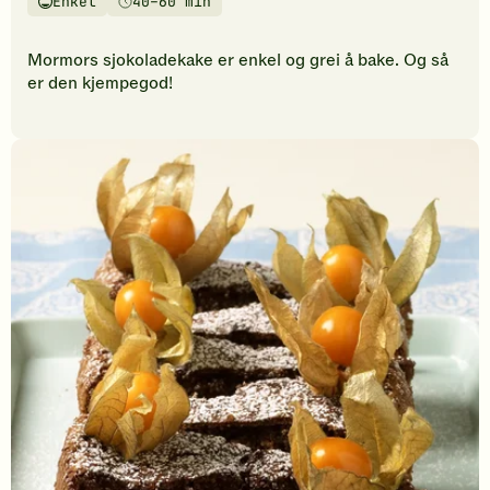
Enkel
40–60 min
vurderinger.
Vanskelighetsgrad
Tilberedningstid
Bli
den
Mormors sjokoladekake er enkel og grei å bake. Og så
første
er den kjempegod!
til
å
vurdere
denne
oppskriften.