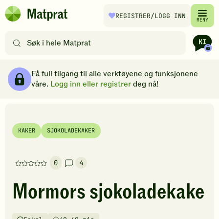
Hopp til hovedinnhold
REGISTRER
/LOGG INN
Matprat
MENY
hjemmeside
Søk
etter
oppskrifter
Ingredienser
Slik gjør du
Kommentarer
Brødsmulesti
eller
Få full tilgang til alle verktøyene og funksjonene
filtre
våre.
Logg inn eller registrer
deg nå!
KAKER
SJOKOLADEKAKER
0
4
Denne
oppskriften
Mormors sjokoladekake
har
foreløpig
ingen