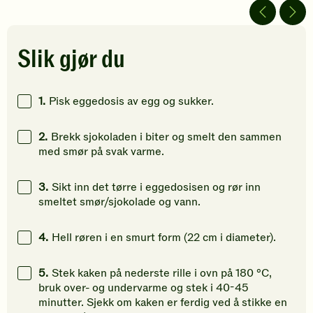
av
av
av
5
5
5
stjerner.
stjerner.
stjerner.
Klikk
Klikk
Klikk
Slik gjør du
for
for
for
å
å
å
gi
gi
gi
1.
Pisk eggedosis av egg og sukker.
din
din
din
vurdering.
vurdering.
vurdering
2.
Brekk sjokoladen i biter og smelt den sammen
med smør på svak varme.
3.
Sikt inn det tørre i eggedosisen og rør inn
smeltet smør/sjokolade og vann.
4.
Hell røren i en smurt form (22 cm i diameter).
5.
Stek kaken på nederste rille i ovn på 180 °C,
bruk over- og undervarme og stek i 40-45
minutter. Sjekk om kaken er ferdig ved å stikke en