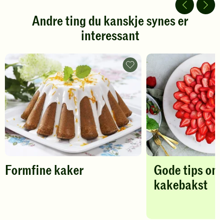
5
5
stjerner.
stjerner.
Andre ting du kanskje synes er
Klikk
Klikk
interessant
for
for
å
å
gi
gi
din
din
Formfine
vurdering.
kaker
vurdering.
-
legg
til
favoritter
Formfine kaker
Gode tips o
kakebakst