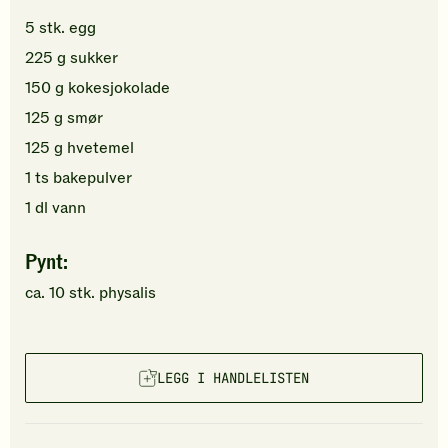
5
stk.
egg
225
g
sukker
150
g
kokesjokolade
125
g
smør
125
g
hvetemel
1
ts
bakepulver
1
dl
vann
Pynt:
ca.
10
stk.
physalis
LEGG I HANDLELISTEN