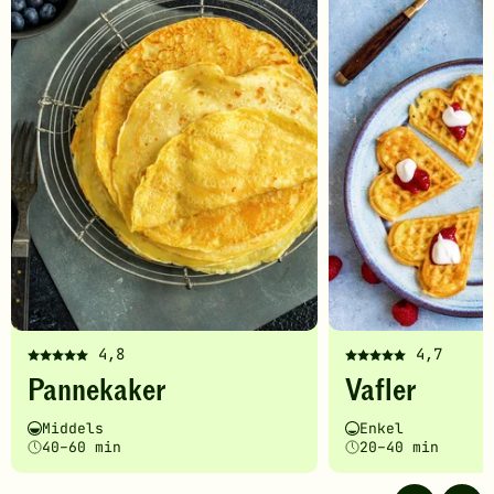
til
favoritter
4,8
4,7
Denne
Denne
Pannekaker
Vafler
oppskriften
oppskriften
har
har
Vanskelighetsgrad
Tilberedningstid
Vanskelighetsgrad
Tilberedningstid
Middels
Enkel
fått
fått
40–60 min
20–40 min
5
5
av
av