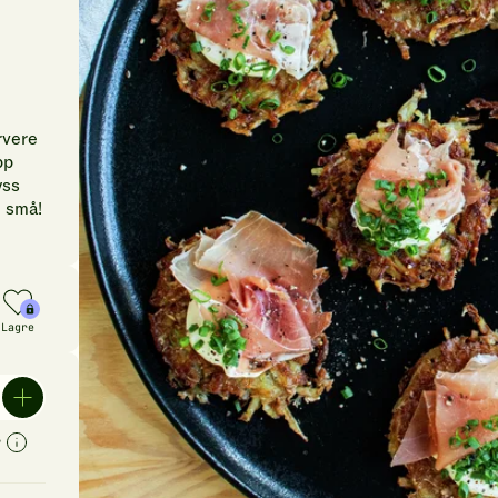
rvere
pp
yss
g små!
Lagre
r