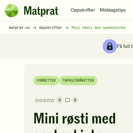
Hopp til hovedinnhold
Oppskrifter
Middagstips
Matprat
hjemmeside
Brødsmulesti
matprat.no
Oppskrifter
Mini røsti med spekeskinke
Få full 
FORRETTER
TAPAS/SMÅRETTER
0
0
Denne
oppskriften
Mini røsti med
har
foreløpig
ingen