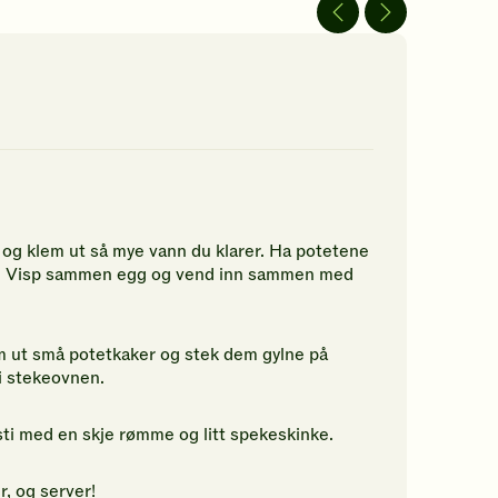
av
vurderinger.
5
Bli
jerner.
stjerner.
den
ikk
Klikk
første
r
for
til
å
å
gi
vurdere
n
din
denne
rdering.
vurdering.
oppskriften.
og klem ut så mye vann du klarer. Ha potetene
pper. Visp sammen egg og vend inn sammen med
m ut små potetkaker og stek dem gylne på
i stekeovnen.
østi med en skje rømme og litt spekeskinke.
, og server!