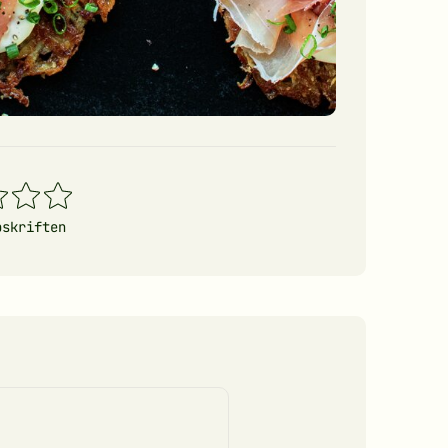
4
5
erner
stjerner
stjerner
pskriften