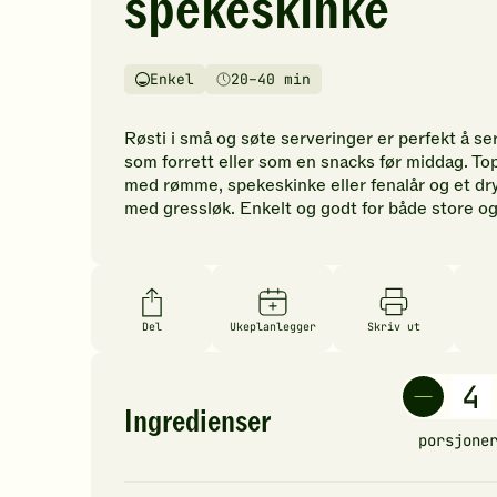
spekeskinke
vurderinger.
Bli
den
Enkel
20–40 min
første
Vanskelighetsgrad
Tilberedningstid
til
å
Røsti i små og søte serveringer er perfekt å se
vurdere
som forrett eller som en snacks før middag. To
denne
med rømme, spekeskinke eller fenalår og et dr
oppskriften.
med gressløk. Enkelt og godt for både store o
Del
Ukeplanlegger
Skriv ut
Ingredienser
porsjone