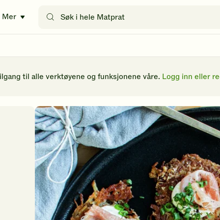
Søk
Mer
etter
oppskrifter
eller
filtre
tilgang til alle verktøyene og funksjonene våre.
Logg inn eller re