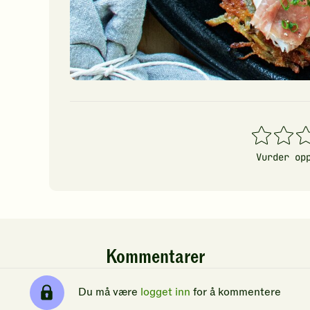
1
2
3
stjerner
stjerner
stj
Vurder op
Kommentarer
Du må være
logget inn
for å kommentere