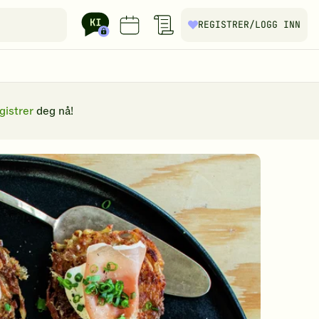
REGISTRER
/LOGG INN
gistrer
deg nå!