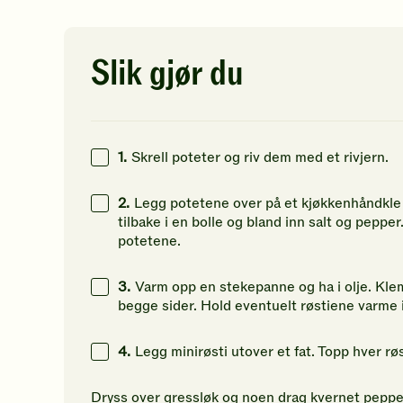
av
av
av
5
5
5
2
kcal
stjerner.
stjerner.
st
Klikk
Klikk
Kl
Slik gjør du
15
g
for
for
fo
å
å
å
12
g
gi
gi
gi
din
din
di
18
g
vurdering.
vurdering.
vu
1.
Skrell poteter og riv dem med et rivjern.
2.
Legg potetene over på et kjøkkenhåndkle 
tilbake i en bolle og bland inn salt og pe
potetene.
3.
Varm opp en stekepanne og ha i olje. Kle
begge sider. Hold eventuelt røstiene varme 
4.
Legg minirøsti utover et fat. Topp hver r
Dryss over gressløk og noen drag kvernet pepper