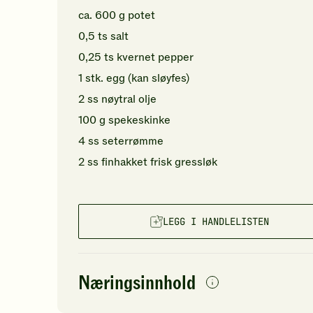
ca.
600
g
potet
0,5
ts
salt
0,25
ts
kvernet pepper
1
stk.
egg
(kan sløyfes)
2
ss
nøytral olje
100
g
spekeskinke
4
ss
seterrømme
2
ss
finhakket
frisk gressløk
LEGG I HANDLELISTEN
Næringsinnhold