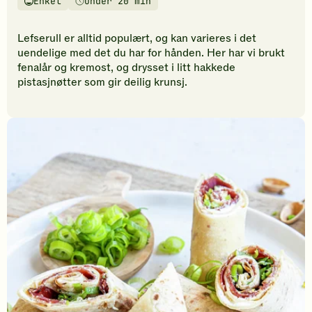
Enkel
Under 20 min
vurderinger.
Vanskelighetsgrad
Tilberedningstid
Bli
den
Lefserull er alltid populært, og kan varieres i det
første
uendelige med det du har for hånden. Her har vi brukt
til
fenalår og kremost, og drysset i litt hakkede
å
pistasjnøtter som gir deilig krunsj.
vurdere
denne
oppskriften.