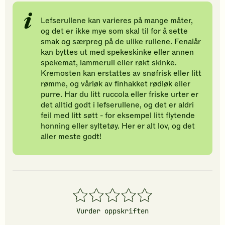
Lefserullene kan varieres på mange måter,
og det er ikke mye som skal til for å sette
smak og særpreg på de ulike rullene. Fenalår
kan byttes ut med spekeskinke eller annen
spekemat, lammerull eller røkt skinke.
Kremosten kan erstattes av snøfrisk eller litt
rømme, og vårløk av finhakket rødløk eller
purre. Har du litt ruccola eller friske urter er
det alltid godt i lefserullene, og det er aldri
feil med litt søtt - for eksempel litt flytende
honning eller syltetøy. Her er alt lov, og det
aller meste godt!
1
2
3
4
5
stjerner
stjerner
stjerner
stjerner
stjerner
Vurder oppskriften