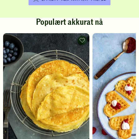
Populært akkurat nå
Pannekaker
-
legg
til
favoritter