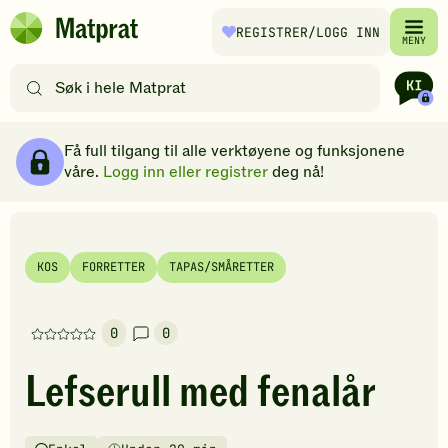
Hopp til hovedinnhold
REGISTRER
/LOGG INN
Matprat
MENY
hjemmeside
Søk
etter
oppskrifter
Ingredienser
Slik gjør du
Kommentarer
Brødsmulesti
eller
Få full tilgang til alle verktøyene og funksjonene
filtre
våre.
Logg inn eller registrer
deg nå!
KOS
FORRETTER
TAPAS/SMÅRETTER
0
0
Denne
oppskriften
Lefserull med fenalår
har
foreløpig
ingen