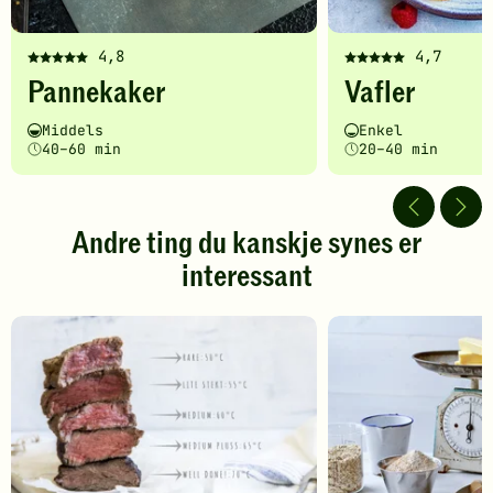
4,8
4,7
Denne
Denne
Pannekaker
Vafler
oppskriften
oppskriften
har
har
Vanskelighetsgrad
Tilberedningstid
Vanskelighetsgrad
Tilberedningstid
Middels
Enkel
fått
fått
40–60 min
20–40 min
5
5
av
av
5
5
stjerner.
stjerner.
Andre ting du kanskje synes er
Klikk
Klikk
interessant
for
for
å
å
gi
gi
din
din
vurdering.
vurdering.