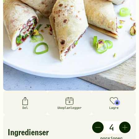
Del
Ukeplanlegger
Lagre
Ingredienser
porsjoner