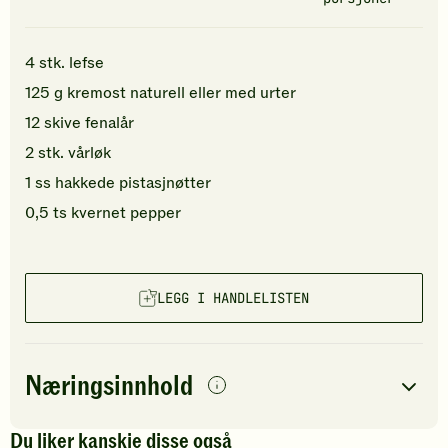
4
stk.
lefse
125
g
kremost naturell
eller med urter
12
skive
fenalår
2
stk.
vårløk
1
ss
hakkede
pistasjnøtter
0,5
ts
kvernet pepper
LEGG I HANDLELISTEN
Næringsinnhold
per
porsjon
Du liker kanskje disse også