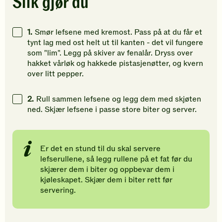
Slik gjør du
for
for
for
å
å
å
gi
gi
gi
1.
Smør lefsene med kremost. Pass på at du får et
din
din
din
tynt lag med ost helt ut til kanten - det vil fungere
vurdering.
vurdering.
vurdering
som "lim". Legg på skiver av fenalår. Dryss over
hakket vårløk og hakkede pistasjenøtter, og kvern
over litt pepper.
2.
Rull sammen lefsene og legg dem med skjøten
ned. Skjær lefsene i passe store biter og server.
Er det en stund til du skal servere
lefserullene, så legg rullene på et fat før du
skjærer dem i biter og oppbevar dem i
kjøleskapet. Skjær dem i biter rett før
servering.