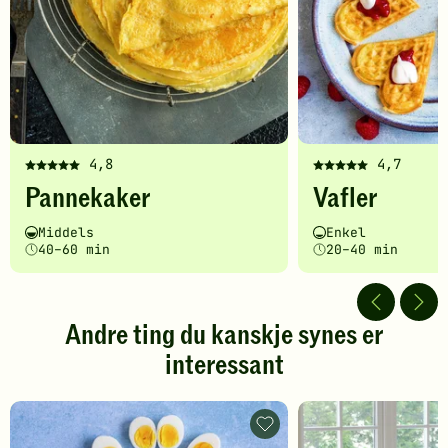
4,8
4,7
Denne
Denne
Pannekaker
Vafler
oppskriften
oppskriften
har
har
Vanskelighetsgrad
Tilberedningstid
Vanskelighetsgrad
Tilberedningstid
Middels
Enkel
fått
fått
40–60 min
20–40 min
5
5
av
av
5
5
stjerner.
stjerner.
Andre ting du kanskje synes er
Klikk
Klikk
interessant
for
for
å
å
gi
gi
din
din
Hvordan
vurdering.
koke
vurdering.