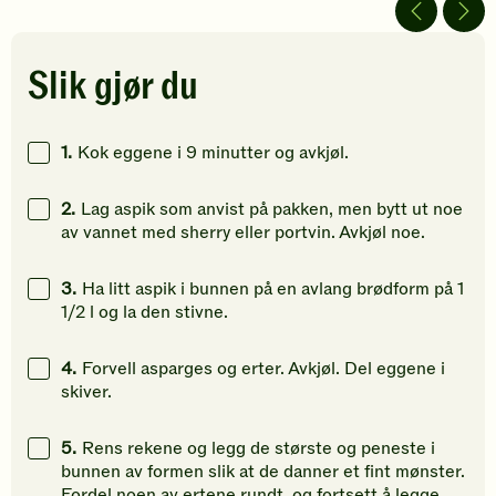
5
4
ingen
av
av
vurdering
5
5
Bli
stjerner.
stjerner.
den
Slik gjør du
Klikk
Klikk
første
for
for
til
å
å
å
1.
Kok eggene i 9 minutter og avkjøl.
gi
gi
vurdere
din
din
denne
2.
Lag aspik som anvist på pakken, men bytt ut noe
vurdering.
vurdering.
oppskrift
av vannet med sherry eller portvin. Avkjøl noe.
3.
Ha litt aspik i bunnen på en avlang brødform på 1
1/2 l og la den stivne.
4.
Forvell asparges og erter. Avkjøl. Del eggene i
skiver.
5.
Rens rekene og legg de største og peneste i
bunnen av formen slik at de danner et fint mønster.
Fordel noen av ertene rundt, og fortsett å legge