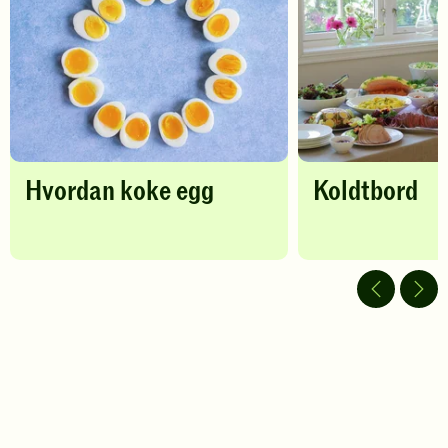
egg
-
legg
til
favoritter
Hvordan koke egg
Koldtbord