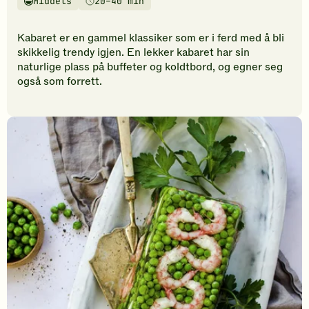
Middels
20–40 min
vurderinger.
Vanskelighetsgrad
Tilberedningstid
Bli
den
Kabaret er en gammel klassiker som er i ferd med å bli
første
skikkelig trendy igjen. En lekker kabaret har sin
til
naturlige plass på buffeter og koldtbord, og egner seg
å
også som forrett.
vurdere
denne
oppskriften.