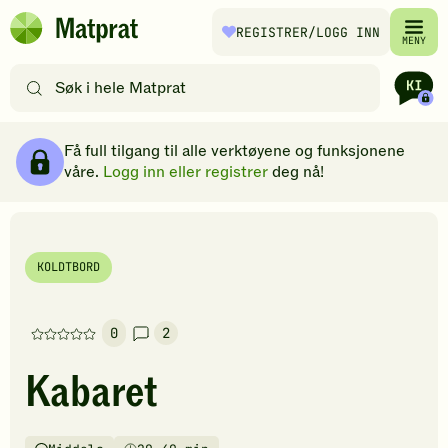
Hopp til hovedinnhold
REGISTRER
/LOGG INN
Matprat
MENY
hjemmeside
Søk
etter
oppskrifter
Ingredienser
Slik gjør du
Kommentarer
Brødsmulesti
eller
Få full tilgang til alle verktøyene og funksjonene
filtre
våre.
Logg inn eller registrer
deg nå!
KOLDTBORD
0
2
Denne
oppskriften
Kabaret
har
foreløpig
ingen