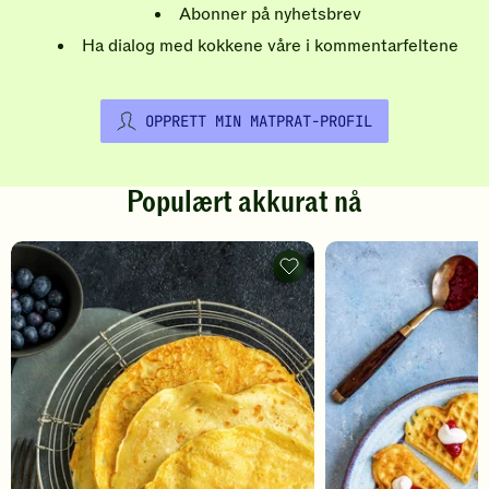
Abonner på nyhetsbrev
Ha dialog med kokkene våre i kommentarfeltene
OPPRETT MIN MATPRAT-PROFIL
Populært akkurat nå
Pannekaker
-
legg
til
favoritter