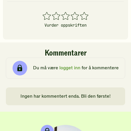
1
2
3
4
5
stjerner
stjerner
stjerner
stjerner
stjerner
Vurder oppskriften
Kommentarer
Du må være
logget inn
for å kommentere
Ingen har kommentert enda. Bli den første!