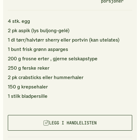
porsjoner
4
stk.
egg
2
pk
aspik (lys buljong-gelé)
1
dl
tørr/halvtørr
sherry
eller portvin (kan utelates)
1
bunt
frisk grønn asparges
200
g
frosne erter
, gjerne selskapstype
250
g
ferske
reker
2
pk
crabsticks
eller hummerhaler
150
g
krepsehaler
1
stilk
bladpersille
LEGG I HANDLELISTEN