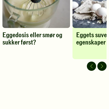
først?
-
legg
til
favoritter
Eggedosis eller smør og
Eggets suve
sukker først?
egenskaper