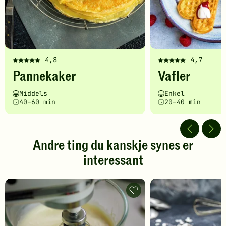
4,8
4,7
Denne
Denne
Pannekaker
Vafler
oppskriften
oppskriften
har
har
Vanskelighetsgrad
Tilberedningstid
Vanskelighetsgrad
Tilberedningstid
Middels
Enkel
fått
fått
40–60 min
20–40 min
5
5
av
av
5
5
stjerner.
stjerner.
Andre ting du kanskje synes er
Klikk
Klikk
interessant
for
for
å
å
gi
gi
din
din
Eggedosis
vurdering.
eller
vurdering.
smør
og
sukker