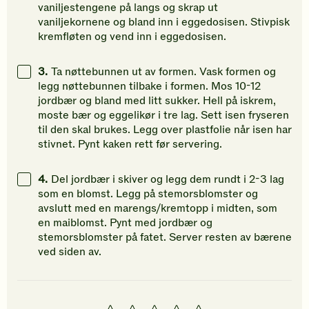
vaniljestengene på langs og skrap ut
vaniljekornene og bland inn i eggedosisen. Stivpisk
kremfløten og vend inn i eggedosisen.
3.
Ta nøttebunnen ut av formen. Vask formen og
legg nøttebunnen tilbake i formen. Mos 10-12
jordbær og bland med litt sukker. Hell på iskrem,
moste bær og eggelikør i tre lag. Sett isen fryseren
til den skal brukes. Legg over plastfolie når isen har
stivnet. Pynt kaken rett før servering.
4.
Del jordbær i skiver og legg dem rundt i 2-3 lag
som en blomst. Legg på stemorsblomster og
avslutt med en marengs/kremtopp i midten, som
en maiblomst. Pynt med jordbær og
stemorsblomster på fatet. Server resten av bærene
ved siden av.
1
2
3
4
5