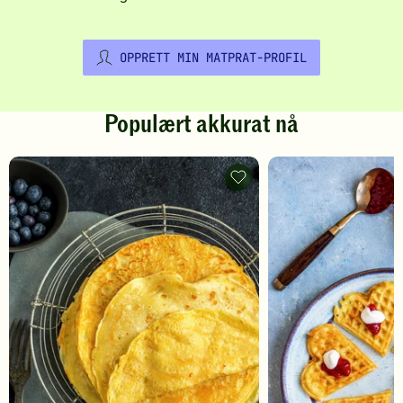
OPPRETT MIN MATPRAT-PROFIL
Populært akkurat nå
Pannekaker
-
legg
til
favoritter