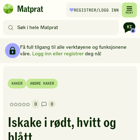
Hopp til hovedinnhold
REGISTRER
/LOGG INN
Matprat
MENY
hjemmeside
Søk
etter
oppskrifter
Ingredienser
Slik gjør du
Kommentarer
Brødsmulesti
eller
Få full tilgang til alle verktøyene og funksjonene
filtre
våre.
Logg inn eller registrer
deg nå!
KAKER
ANDRE KAKER
0
0
Denne
oppskriften
Iskake i rødt, hvitt og
har
foreløpig
blått
ingen