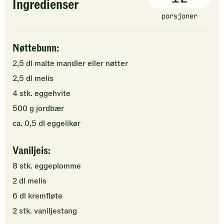
Ingredienser
porsjoner
Nøttebunn:
2,5
dl
malte
mandler
eller nøtter
2,5
dl
melis
4
stk.
eggehvite
500
g
jordbær
ca.
0,5
dl
eggelikør
Vaniljeis:
8
stk.
eggeplomme
2
dl
melis
6
dl
kremfløte
2
stk.
vaniljestang