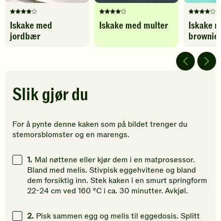
Denne
Denne
Denne
Iskake med
Iskake med multer
Iskake 
oppskriften
oppskriften
oppskrif
jordbær
brownie
har
har
har
fått
fått
fått
4
4
4
av
av
av
5
5
5
stjerner.
stjerner.
stjerner.
Slik gjør du
Klikk
Klikk
Klikk
for
for
for
å
å
å
For å pynte denne kaken som på bildet trenger du
gi
gi
gi
stemorsblomster og en marengs.
din
din
din
vurdering.
vurdering.
vurdering
1.
Mal nøttene eller kjør dem i en matprosessor.
Bland med melis. Stivpisk eggehvitene og bland
dem forsiktig inn. Stek kaken i en smurt springform
22-24 cm ved 160 °C i ca. 30 minutter. Avkjøl.
2.
Pisk sammen egg og melis til eggedosis. Splitt