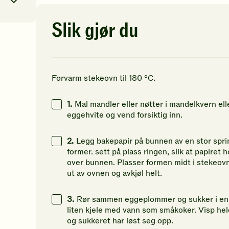
av
av
av
5
5
5
stjerner.
stjerner.
st
Slik gjør du
Klikk
Klikk
Kl
for
for
fo
1
kcal
å
å
å
gi
gi
gi
26
g
din
din
di
Forvarm stekeovn til 180 °C.
vurdering.
vurdering.
vu
7
g
1.
Mal mandler eller nøtter i mandelkvern ell
30
g
eggehvite og vend forsiktig inn.
2.
Legg bakepapir på bunnen av en stor sprin
former. sett på plass ringen, slik at papiret 
over bunnen. Plasser formen midt i stekeovn
ut av ovnen og avkjøl helt.
3.
Rør sammen eggeplommer og sukker i en gl
liten kjele med vann som småkoker. Visp hel
og sukkeret har løst seg opp.