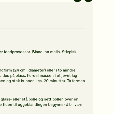
av
av
5
5
jerner.
stjerner.
stjerner.
ikk
Klikk
Klikk
r
for
for
å
å
gi
gi
n
din
din
rdering.
vurdering.
vurdering.
er foodprosessor. Bland inn melis. Stivpisk
gform (24 cm i diameter) eller i to mindre
holdes på plass. Fordel massen i et jevnt lag
en og stek bunnen i ca. 20 minutter. Ta formen
ass- eller stålbolle og sett bollen over en
e tiden til eggeblandingen begynner å bli varm