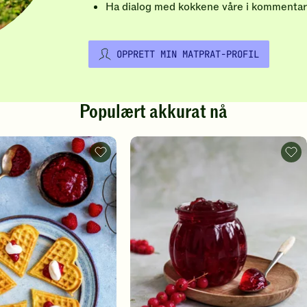
Ha dialog med kokkene våre i kommentar
OPPRETT MIN MATPRAT-PROFIL
Populært akkurat nå
Vafler
Rips
-
-
legg
legg
til
til
favoritter
favo