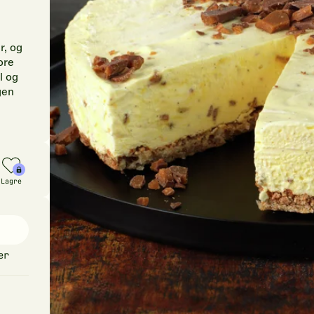
r, og
ore
l og
gen
Lagre
er