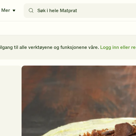
Søk
Mer
etter
oppskrifter
eller
filtre
tilgang til alle verktøyene og funksjonene våre.
Logg inn eller re