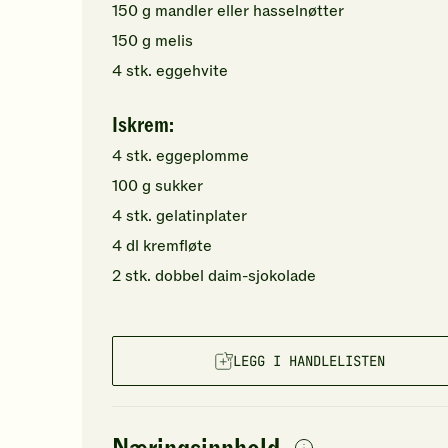
150
g
mandler
eller hasselnøtter
150
g
melis
4
stk.
eggehvite
Iskrem:
4
stk.
eggeplomme
100
g
sukker
4
stk.
gelatinplater
4
dl
kremfløte
2
stk.
dobbel
daim-sjokolade
LEGG I HANDLELISTEN