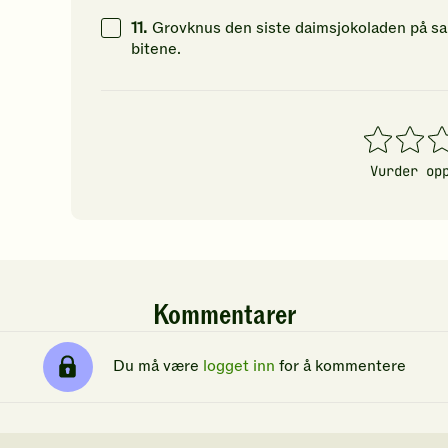
11.
Grovknus den siste daimsjokoladen på sa
bitene.
1
2
3
stjerner
stjerner
stj
Vurder op
Kommentarer
Du må være
logget inn
for å kommentere