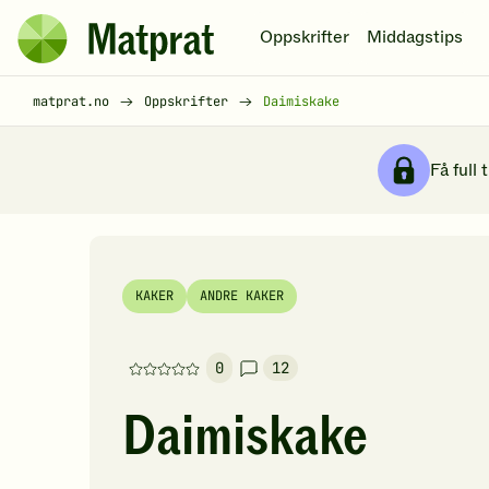
Hopp til hovedinnhold
Oppskrifter
Middagstips
Matprat
hjemmeside
Brødsmulesti
matprat.no
Oppskrifter
Daimiskake
Få full 
KAKER
ANDRE KAKER
0
12
Denne
oppskriften
Daimiskake
har
foreløpig
ingen