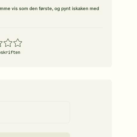
mme vis som den første, og pynt iskaken med
4
5
erner
stjerner
stjerner
pskriften