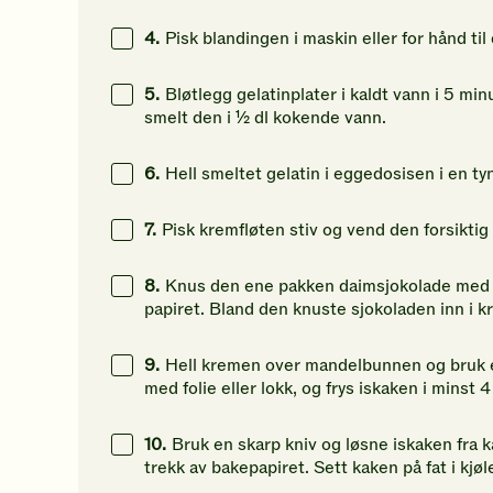
4.
Pisk blandingen i maskin eller for hånd til 
5.
Bløtlegg gelatinplater i kaldt vann i 5 mi
smelt den i ½ dl kokende vann.
6.
Hell smeltet gelatin i eggedosisen i en tyn
7.
Pisk kremfløten stiv og vend den forsiktig
8.
Knus den ene pakken daimsjokolade med en 
papiret. Bland den knuste sjokoladen inn i 
9.
Hell kremen over mandelbunnen og bruk en 
med folie eller lokk, og frys iskaken i minst 4
10.
Bruk en skarp kniv og løsne iskaken fra 
trekk av bakepapiret. Sett kaken på fat i kjøl