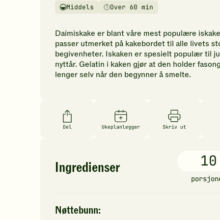
vurderinger.
Middels
Over 60 min
Vanskelighetsgrad
Tilberedningstid
Bli
den
Daimiskake er blant våre mest populære iskake
første
passer utmerket på kakebordet til alle livets st
til
begivenheter. Iskaken er spesielt populær til ju
å
nyttår. Gelatin i kaken gjør at den holder fason
vurdere
lenger selv når den begynner å smelte.
denne
oppskriften.
Del
Ukeplanlegger
Skriv ut
10
Ingredienser
porsjon
Nøttebunn: