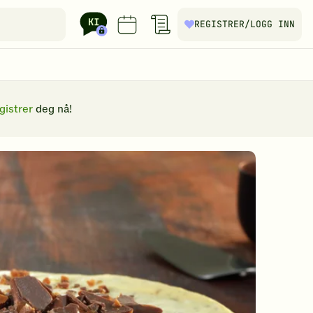
REGISTRER
/LOGG INN
gistrer
deg nå!