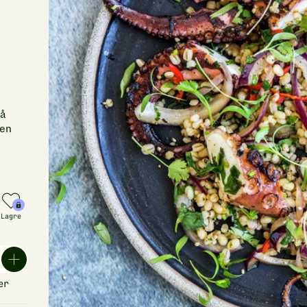
 å
den
Lagre
er