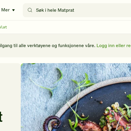
Søk
Mer
etter
oppskrifter
eller
alat
filtre
tilgang til alle verktøyene og funksjonene våre.
Logg inn eller re
t