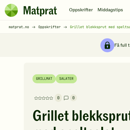
Hopp til hovedinnhold
Oppskrifter
Middagstips
Matprat
hjemmeside
Brødsmulesti
matprat.no
Oppskrifter
Grillet blekksprut med spelts
Få full 
GRILLMAT
SALATER
0
0
Denne
oppskriften
Grillet blekkspru
har
foreløpig
ingen