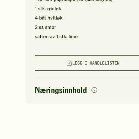
1
stk.
rødløk
4
båt
hvitløk
2
ss
smør
saften av
1
stk.
lime
LEGG I HANDLELISTEN
Næringsinnhold
per
porsjon
Navn på
Energi
antall
57
næringsstoffet
Fett