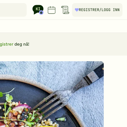
REGISTRER
/LOGG INN
gistrer
deg nå!