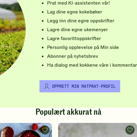
Prat med KI-assistenten vår!
Lag dine egne kokebøker
Legg inn dine egne oppskrifter
Lagre dine egne ukemenyer
Lagre favorittoppskrifter
Personlig opplevelse på Min side
Abonner på nyhetsbrev
Ha dialog med kokkene våre i kommentar
OPPRETT MIN MATPRAT-PROFIL
Populært akkurat nå
Vafler
Rips
-
-