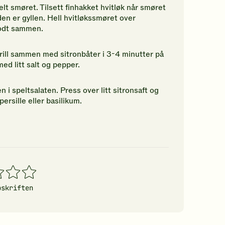
elt smøret. Tilsett finhakket hvitløk når smøret
den er gyllen. Hell hvitløkssmøret over
godt sammen.
rill sammen med sitronbåter i 3-4 minutter på
med litt salt og pepper.
 i speltsalaten. Press over litt sitronsaft og
ersille eller basilikum.
4
5
erner
stjerner
stjerner
pskriften