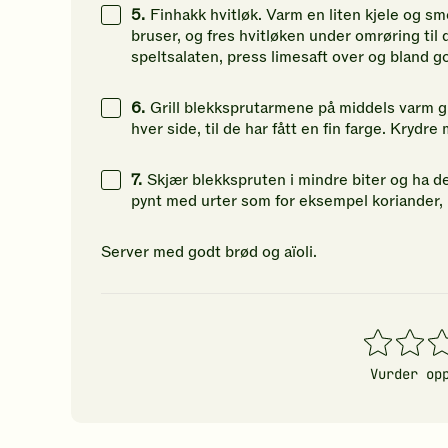
48
g
5.
Finhakk hvitløk. Varm en liten kjele og sm
bruser, og fres hvitløken under omrøring til 
38
g
speltsalaten, press limesaft over og bland 
6.
Grill blekksprutarmene på middels varm g
hver side, til de har fått en fin farge. Krydre 
7.
Skjær blekkspruten i mindre biter og ha den
pynt med urter som for eksempel koriander, p
Server med godt brød og aïoli.
1
2
3
stjerner
stjerner
stj
Vurder op