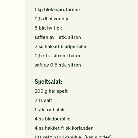
1
kg
blekksprutarmer
0,5
dl
olivenolje
6
båt
hvitløk
saften av
1
stk.
sitron
2
ss
hakket
bladpersille
0,5
stk.
sitron
i båter
saft av
0,5
stk.
sitron
Speltsalat:
200
g
hel spelt
2
ts
salt
1
stk.
rød chili
4
ss
bladpersille
4
ss
hakket
frisk koriander
1
ts
røkt paprikapulver
(kan sløyfes)