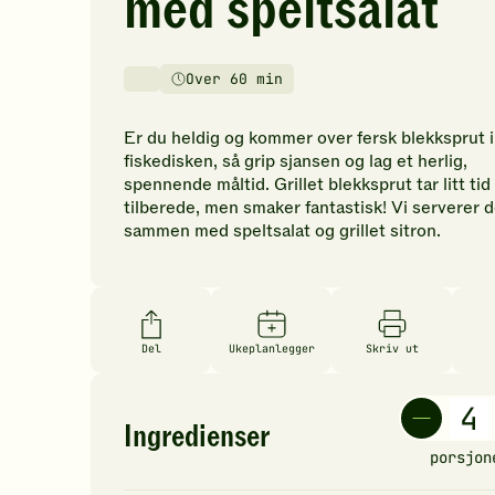
med speltsalat
vurderinger.
Bli
den
Over 60 min
første
Vanskelighetsgrad
Tilberedningstid
til
å
Er du heldig og kommer over fersk blekksprut i
vurdere
fiskedisken, så grip sjansen og lag et herlig,
denne
spennende måltid. Grillet blekksprut tar litt tid
oppskriften.
tilberede, men smaker fantastisk! Vi serverer 
sammen med speltsalat og grillet sitron.
Del
Ukeplanlegger
Skriv ut
Ingredienser
porsjon