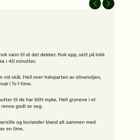
av
av
5
5
jerner.
stjerner.
stjerner.
ikk
Klikk
Klikk
r
for
for
å
å
gi
gi
n
din
din
rdering.
vurdering.
vurdering.
ok vann til at det dekker. Kok opp, sett på lokk
e i 40 minutter.
 vid skål. Hell over halvparten av olivenoljen,
mak i ½-1 time.
utter til de har blitt myke. Hell grynene i et
 renne godt av seg.
, persille og koriander bland alt sammen med
av en lime.