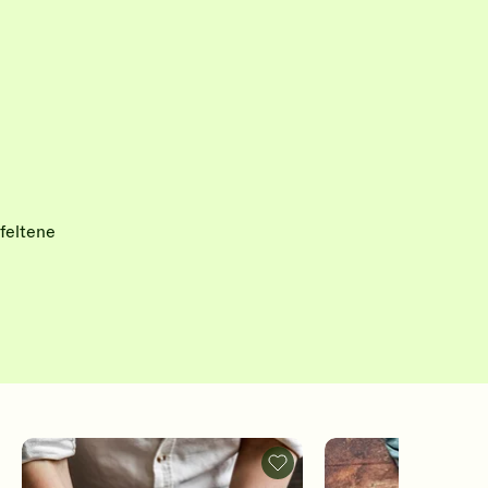
feltene
gelé
Pizzadeig
-