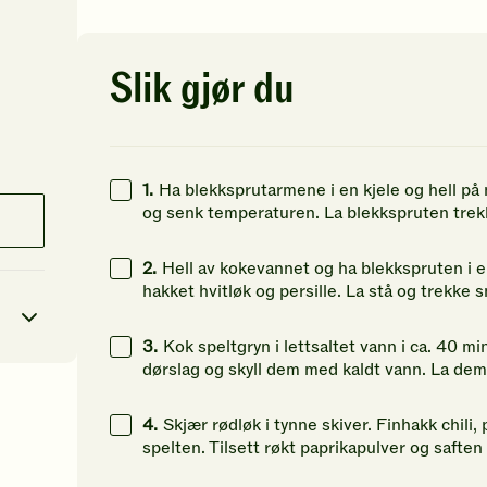
av
av
av
5
5
5
stjerner.
stjerner.
st
Klikk
Klikk
Kl
Slik gjør du
for
for
fo
å
å
å
gi
gi
gi
din
din
di
vurdering.
vurdering.
vu
1.
Ha blekksprutarmene i en kjele og hell på n
og senk temperaturen. La blekkspruten trekk
2.
Hell av kokevannet og ha blekkspruten i en
hakket hvitløk og persille. La stå og trekke s
3.
Kok speltgryn i lettsaltet vann i ca. 40 min
dørslag og skyll dem med kaldt vann. La dem
4
kcal
4.
Skjær rødløk i tynne skiver. Finhakk chili
spelten. Tilsett røkt paprikapulver og saften 
24
g