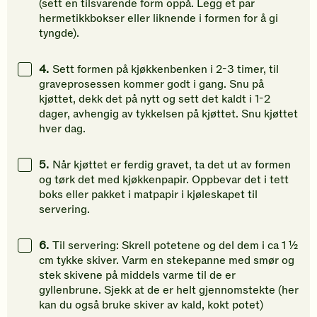
(sett en tilsvarende form oppå. Legg et par
hermetikkbokser eller liknende i formen for å gi
tyngde).
4.
Sett formen på kjøkkenbenken i 2-3 timer, til
graveprosessen kommer godt i gang. Snu på
kjøttet, dekk det på nytt og sett det kaldt i 1-2
dager, avhengig av tykkelsen på kjøttet. Snu kjøttet
hver dag.
5.
Når kjøttet er ferdig gravet, ta det ut av formen
og tørk det med kjøkkenpapir. Oppbevar det i tett
boks eller pakket i matpapir i kjøleskapet til
servering.
6.
Til servering: Skrell potetene og del dem i ca 1 ½
cm tykke skiver. Varm en stekepanne med smør og
stek skivene på middels varme til de er
gyllenbrune. Sjekk at de er helt gjennomstekte (her
kan du også bruke skiver av kald, kokt potet)