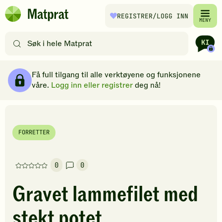
Hopp til hovedinnhold
REGISTRER
/LOGG INN
Matprat
MENY
hjemmeside
Søk
etter
oppskrifter
Ingredienser
Slik gjør du
Kommentarer
Brødsmulesti
eller
Få full tilgang til alle verktøyene og funksjonene
filtre
våre.
Logg inn eller registrer
deg nå!
FORRETTER
0
0
Denne
oppskriften
Gravet lammefilet med
har
foreløpig
stekt potet
ingen