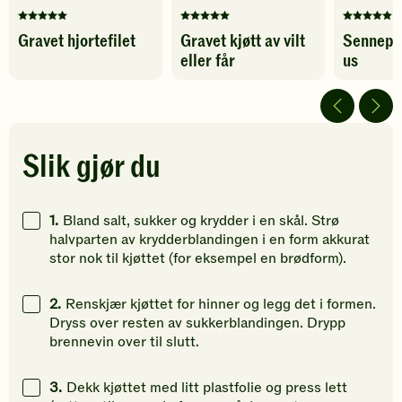
Denne
Denne
Denne
Gravet hjortefilet
Gravet kjøtt av vilt
Sennepss
oppskriften
oppskriften
oppskrif
eller får
us
har
har
har
fått
fått
fått
5
5
5
av
av
av
5
5
5
stjerner.
stjerner.
stjerner.
Slik gjør du
Klikk
Klikk
Klikk
for
for
for
å
å
å
1.
Bland salt, sukker og krydder i en skål. Strø
gi
gi
gi
halvparten av krydderblandingen i en form akkurat
din
din
din
stor nok til kjøttet (for eksempel en brødform).
vurdering.
vurdering.
vurdering
2.
Renskjær kjøttet for hinner og legg det i formen.
Dryss over resten av sukkerblandingen. Drypp
brennevin over til slutt.
3.
Dekk kjøttet med litt plastfolie og press lett