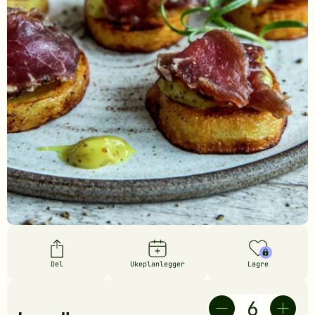
Del
Ukeplanlegger
Lagre