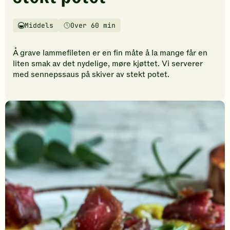
vurderinger.
Bli
den
Middels
Over 60 min
Vanskelighetsgrad
Tilberedningstid
første
til
Å grave lammefileten er en fin måte å la mange får en
å
liten smak av det nydelige, møre kjøttet. Vi serverer
vurdere
med sennepssaus på skiver av stekt potet.
denne
oppskriften.