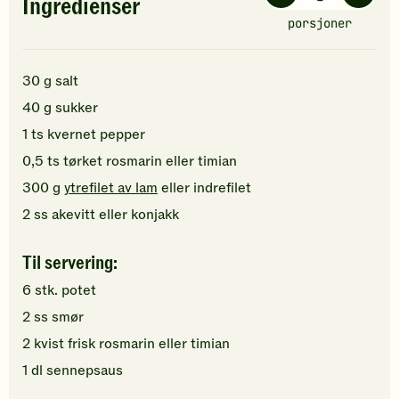
Ingredienser
porsjoner
30
g
salt
40
g
sukker
1
ts
kvernet pepper
0,5
ts
tørket rosmarin
eller timian
300
g
ytrefilet av lam
eller indrefilet
2
ss
akevitt
eller konjakk
Til servering:
6
stk.
potet
2
ss
smør
2
kvist
frisk rosmarin
eller timian
1
dl
sennepsaus