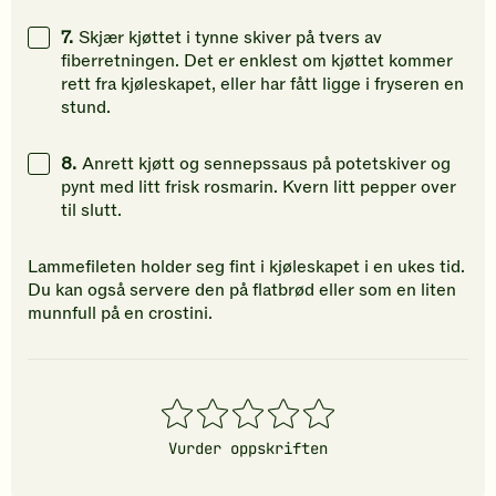
7.
Skjær kjøttet i tynne skiver på tvers av
fiberretningen. Det er enklest om kjøttet kommer
rett fra kjøleskapet, eller har fått ligge i fryseren en
stund.
8.
Anrett kjøtt og sennepssaus på potetskiver og
pynt med litt frisk rosmarin. Kvern litt pepper over
til slutt.
Lammefileten holder seg fint i kjøleskapet i en ukes tid.
Du kan også servere den på flatbrød eller som en liten
munnfull på en crostini.
1
2
3
4
5
stjerner
stjerner
stjerner
stjerner
stjerner
Vurder oppskriften