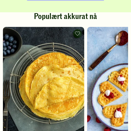
Populært akkurat nå
Pannekaker
-
legg
til
favoritter