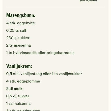
Marengsbunn:
4
stk.
eggehvite
0,25
ts
salt
250
g
sukker
2
ts
maisenna
1
ts
hvitvinseddik
eller bringebæreddik
Vaniljekrem:
0,5
stk.
vaniljestang
eller 1 ts vaniljesukker
4
stk.
eggeplomme
3
dl
melk
0,5
dl
sukker
1
ss
maisenna