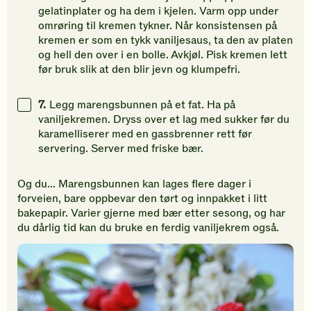
gelatinplater og ha dem i kjelen. Varm opp under
omrøring til kremen tykner. Når konsistensen på
kremen er som en tykk vaniljesaus, ta den av platen
og hell den over i en bolle. Avkjøl. Pisk kremen lett
før bruk slik at den blir jevn og klumpefri.
7.
Legg marengsbunnen på et fat. Ha på
vaniljekremen. Dryss over et lag med sukker før du
karamelliserer med en gassbrenner rett før
servering. Server med friske bær.
Og du... Marengsbunnen kan lages flere dager i
forveien, bare oppbevar den tørt og innpakket i litt
bakepapir. Varier gjerne med bær etter sesong, og har
du dårlig tid kan du bruke en ferdig vaniljekrem også.