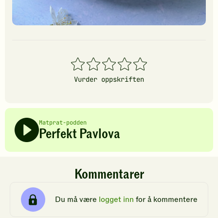
1
2
3
4
5
stjerner
stjerner
stjerner
stjerner
stjerner
Vurder oppskriften
Matprat-podden
Perfekt Pavlova
Kommentarer
Du må være
logget inn
for å kommentere