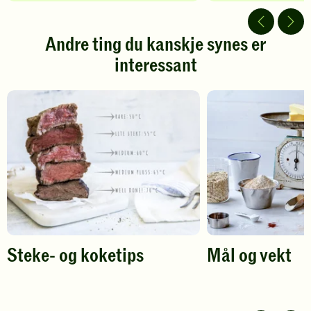
av
av
5
5
stjerner.
stjerner.
Andre ting du kanskje synes er
Klikk
Klikk
interessant
for
for
å
å
gi
gi
din
din
vurdering.
vurdering.
Steke- og koketips
Mål og vekt