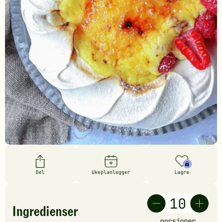
Del
Ukeplanlegger
Lagre
Ingredienser
porsjoner