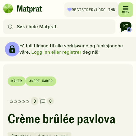
Hopp til hovedinnhold
REGISTRER
/LOGG INN
Matprat
MENY
hjemmeside
Søk
etter
oppskrifter
Ingredienser
Slik gjør du
Kommentarer
Brødsmulesti
eller
Få full tilgang til alle verktøyene og funksjonene
filtre
våre.
Logg inn eller registrer
deg nå!
KAKER
ANDRE KAKER
0
0
Denne
oppskriften
Crème brûlée pavlova
har
foreløpig
ingen