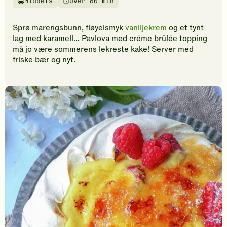
Middels
Over 60 min
vurderinger.
Vanskelighetsgrad
Tilberedningstid
Bli
den
Sprø marengsbunn, fløyelsmyk
vaniljekrem
og et tynt
første
lag med karamell… Pavlova med créme brûlée topping
til
må jo være sommerens lekreste kake! Server med
å
friske bær og nyt.
vurdere
denne
oppskriften.