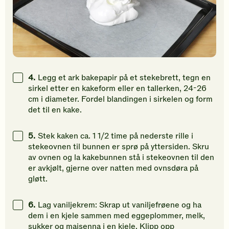
4.
Legg et ark bakepapir på et stekebrett, tegn en
sirkel etter en kakeform eller en tallerken, 24-26
cm i diameter. Fordel blandingen i sirkelen og form
det til en kake.
5.
Stek kaken ca. 1 1/2 time på nederste rille i
stekeovnen til bunnen er sprø på yttersiden. Skru
av ovnen og la kakebunnen stå i stekeovnen til den
er avkjølt, gjerne over natten med ovnsdøra på
gløtt.
6.
Lag vaniljekrem: Skrap ut vaniljefrøene og ha
dem i en kjele sammen med eggeplommer, melk,
sukker og maisenna i en kjele. Klipp opp