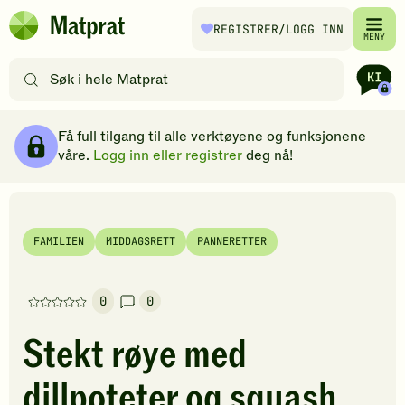
Hopp til hovedinnhold
REGISTRER
/LOGG INN
Matprat
MENY
hjemmeside
Søk
etter
oppskrifter
Ingredienser
Slik gjør du
Kommentarer
Brødsmulesti
eller
Få full tilgang til alle verktøyene og funksjonene
filtre
våre.
Logg inn eller registrer
deg nå!
FAMILIEN
MIDDAGSRETT
PANNERETTER
0
0
Denne
oppskriften
Stekt røye med
har
foreløpig
dillpoteter og squash
ingen