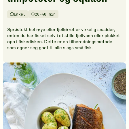
vurderinger.
Bli
den
Enkel
20–40 min
Vanskelighetsgrad
Tilberedningstid
første
til
Sprøstekt hel røye eller fjellørret er virkelig snadder,
å
enten du har fisket selv i et stille fjellvann eller plukket
vurdere
opp i fiskedisken. Dette er en tilberedningsmetode
denne
som egner seg godt til alle slags små fisk.
oppskriften.