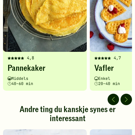
4,8
4,7
Denne
Denne
Pannekaker
Vafler
oppskriften
oppskriften
har
har
Vanskelighetsgrad
Tilberedningstid
Vanskelighetsgrad
Tilberedningstid
Middels
Enkel
fått
fått
40–60 min
20–40 min
5
5
av
av
5
5
stjerner.
stjerner.
Andre ting du kanskje synes er
Klikk
Klikk
interessant
for
for
å
å
gi
gi