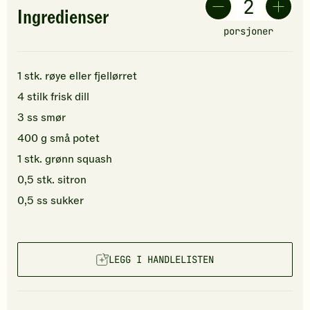
Ingredienser
porsjoner
1
stk.
røye
eller fjellørret
4
stilk
frisk dill
3
ss
smør
400
g
små
potet
1
stk.
grønn squash
0,5
stk.
sitron
0,5
ss
sukker
LEGG I HANDLELISTEN