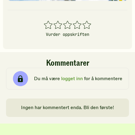
1
2
3
4
5
stjerner
stjerner
stjerner
stjerner
stjerner
Vurder oppskriften
Kommentarer
Du må være
logget inn
for å kommentere
Ingen har kommentert enda. Bli den første!