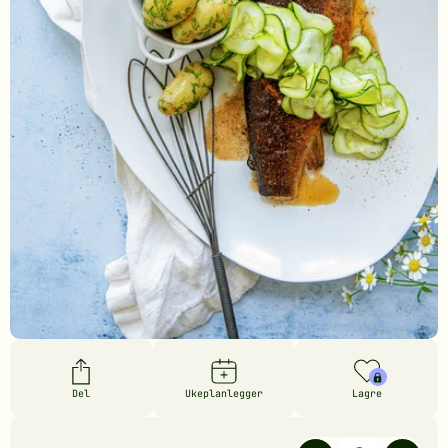
Del
Ukeplanlegger
Lagre