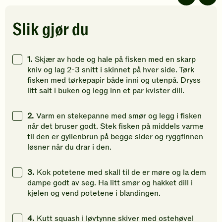
av
av
av
5
5
5
stjerner.
stjerner.
stjerner.
Slik gjør du
Klikk
Klikk
Klikk
for
for
for
å
å
å
1.
Skjær av hode og hale på fisken med en skarp
gi
gi
gi
kniv og lag 2-3 snitt i skinnet på hver side. Tørk
din
din
din
fisken med tørkepapir både inni og utenpå. Dryss
vurdering.
vurdering.
vurdering
litt salt i buken og legg inn et par kvister dill.
2.
Varm en stekepanne med smør og legg i fisken
når det bruser godt. Stek fisken på middels varme
til den er gyllenbrun på begge sider og ryggfinnen
løsner når du drar i den.
3.
Kok potetene med skall til de er møre og la dem
dampe godt av seg. Ha litt smør og hakket dill i
kjelen og vend potetene i blandingen.
4.
Kutt squash i løvtynne skiver med ostehøvel