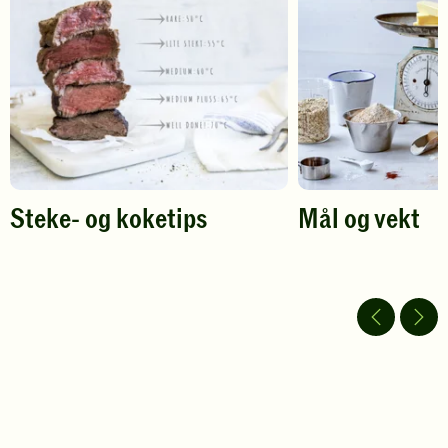
din
din
vurdering.
vurdering.
Steke- og koketips
Mål og vekt