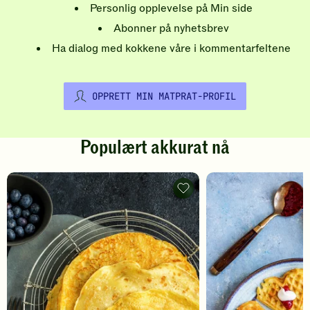
Personlig opplevelse på Min side
Abonner på nyhetsbrev
Ha dialog med kokkene våre i kommentarfeltene
OPPRETT MIN MATPRAT-PROFIL
Populært akkurat nå
Pannekaker
-
legg
til
favoritter