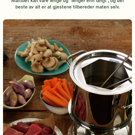
Måltidet kan vare lenge og "lenger enn langt", og det
beste av alt er at gjestene tilbereder maten selv.