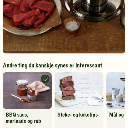
Andre ting du kanskje synes er interessant
BBQ-
sauser,
marinader
og
rub
-
legg
til
BBQ saus,
Steke- og koketips
Mål og v
favoritter
marinade og rub