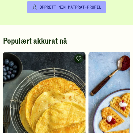
OPPRETT MIN MATPRAT-PROFIL
Populært akkurat nå
Pannekaker
-
legg
til
favoritter