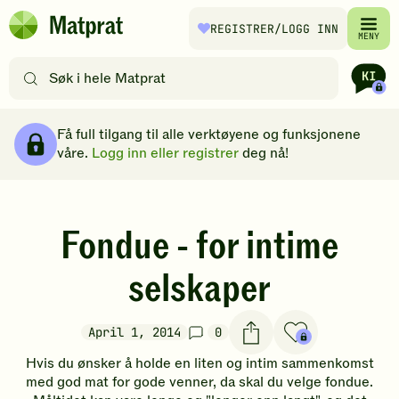
Hopp til hovedinnhold
REGISTRER
/LOGG INN
Matprat
MENY
hjemmeside
Søk
etter
oppskrifter
Brødsmulesti
eller
Få full tilgang til alle verktøyene og funksjonene
filtre
våre.
Logg inn eller registrer
deg nå!
Fondue - for intime
selskaper
April 1, 2014
0
Hvis du ønsker å holde en liten og intim sammenkomst
med god mat for gode venner, da skal du velge fondue.