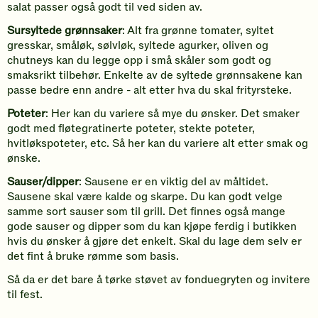
salat passer også godt til ved siden av.
Sursyltede grønnsaker
: Alt fra grønne tomater, syltet
gresskar, småløk, sølvløk, syltede agurker, oliven og
chutneys kan du legge opp i små skåler som godt og
smaksrikt tilbehør. Enkelte av de syltede grønnsakene kan
passe bedre enn andre - alt etter hva du skal frityrsteke.
Poteter
: Her kan du variere så mye du ønsker. Det smaker
godt med fløtegratinerte poteter, stekte poteter,
hvitløkspoteter, etc. Så her kan du variere alt etter smak og
ønske.
Sauser/dipper
: Sausene er en viktig del av måltidet.
Sausene skal være kalde og skarpe. Du kan godt velge
samme sort sauser som til grill. Det finnes også mange
gode sauser og dipper som du kan kjøpe ferdig i butikken
hvis du ønsker å gjøre det enkelt. Skal du lage dem selv er
det fint å bruke rømme som basis.
Så da er det bare å tørke støvet av fonduegryten og invitere
til fest.