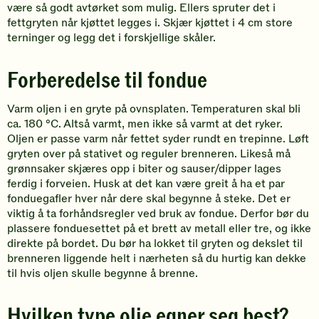
være så godt avtørket som mulig. Ellers spruter det i
fettgryten når kjøttet legges i. Skjær kjøttet i 4 cm store
terninger og legg det i forskjellige skåler.
Forberedelse til fondue
Varm oljen i en gryte på ovnsplaten. Temperaturen skal bli
ca. 180 °C. Altså varmt, men ikke så varmt at det ryker.
Oljen er passe varm når fettet syder rundt en trepinne. Løft
gryten over på stativet og reguler brenneren. Likeså må
grønnsaker skjæres opp i biter og sauser/dipper lages
ferdig i forveien. Husk at det kan være greit å ha et par
fonduegafler hver når dere skal begynne å steke. Det er
viktig å ta forhåndsregler ved bruk av fondue. Derfor bør du
plassere fonduesettet på et brett av metall eller tre, og ikke
direkte på bordet. Du bør ha lokket til gryten og dekslet til
brenneren liggende helt i nærheten så du hurtig kan dekke
til hvis oljen skulle begynne å brenne.
Hvilken type olje egner seg best?