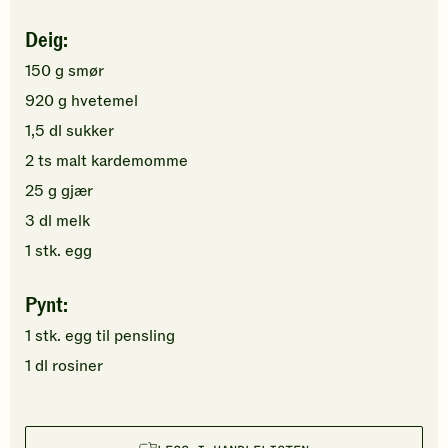
Deig:
150
g
smør
920
g
hvetemel
1,5
dl
sukker
2
ts
malt kardemomme
25
g
gjær
3
dl
melk
1
stk.
egg
Pynt:
1
stk.
egg
til pensling
1
dl
rosiner