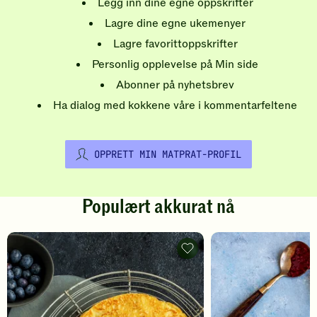
Legg inn dine egne oppskrifter
Lagre dine egne ukemenyer
Lagre favorittoppskrifter
Personlig opplevelse på Min side
Abonner på nyhetsbrev
Ha dialog med kokkene våre i kommentarfeltene
OPPRETT MIN MATPRAT-PROFIL
Populært akkurat nå
Pannekaker
-
legg
til
favoritter