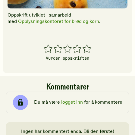
Oppskrift utviklet i samarbeid
med
Opplysningskontoret for brød og korn
.
1
2
3
4
5
stjerner
stjerner
stjerner
stjerner
stjerner
Vurder oppskriften
Kommentarer
Du må være
logget inn
for å kommentere
Ingen har kommentert enda. Bli den første!