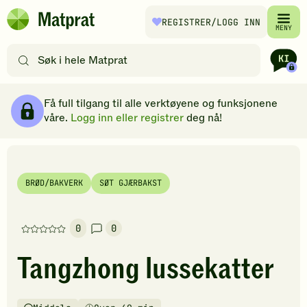
Hopp til hovedinnhold
REGISTRER
/LOGG INN
Matprat
MENY
hjemmeside
Søk
etter
oppskrifter
Ingredienser
Slik gjør du
Kommentarer
Brødsmulesti
eller
Få full tilgang til alle verktøyene og funksjonene
filtre
våre.
Logg inn eller registrer
deg nå!
BRØD/BAKVERK
SØT GJÆRBAKST
0
0
Denne
oppskriften
Tangzhong lussekatter
har
foreløpig
ingen