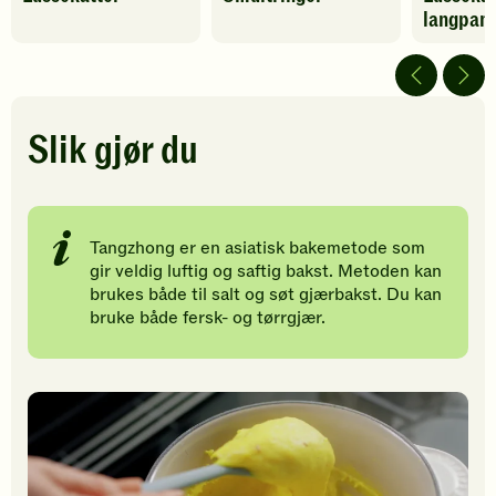
langpan
har
har
har
fått
fått
fått
5
5
5
av
av
av
5
5
5
stjerner.
stjerner.
stjerner.
Slik gjør du
Klikk
Klikk
Klikk
for
for
for
å
å
å
gi
gi
gi
Tangzhong er en asiatisk bakemetode som
din
din
din
gir veldig luftig og saftig bakst. Metoden kan
vurdering.
vurdering.
vurdering
brukes både til salt og søt gjærbakst. Du kan
bruke både fersk- og tørrgjær.