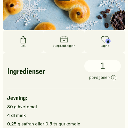
Del
Ukeplanlegger
Lagre
1
Ingredienser
porsjoner
Jevning:
80
g
hvetemel
4
dl
melk
0,25
g
safran
eller 0.5 ts gurkemeie