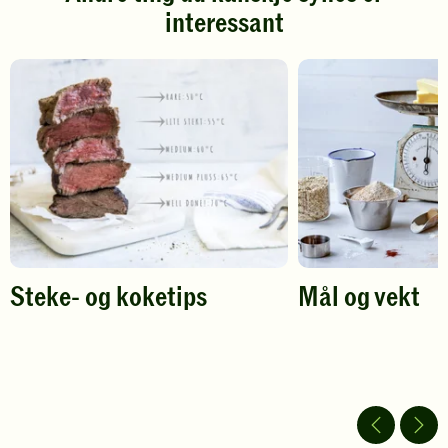
interessant
for
for
å
å
gi
gi
din
din
vurdering.
vurdering.
Steke- og koketips
Mål og vekt