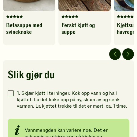
Denne
Denne
Denne
Betasuppe med
Ferskt kjøtt og
Kjøttsu
oppskriften
oppskriften
oppskrif
svineknoke
suppe
havregr
har
har
har
fått
fått
fått
5
5
5
av
av
av
5
5
5
stjerner.
stjerner.
stjerner.
Klikk
Klikk
Klikk
Slik gjør du
for
for
for
å
å
å
gi
gi
gi
1.
Skjær kjøtt i terninger. Kok opp vann og ha i
din
din
din
kjøttet. La det koke opp på ny, skum av og senk
vurdering.
vurdering.
vurdering
varmen. La kjøttet trekke til det er mørt, ca. 1 time.
Vannmengden kan variere noe. Det er
avhengig av størrelsen på kjelen og