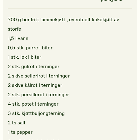
700
g
benfritt lammekjøtt
, eventuelt kokekjøtt av
storfe
1,5
l
vann
0,5
stk.
purre
i biter
1
stk.
løk
i biter
2
stk.
gulrot
i terninger
2
skive
sellerirot
i terninger
2
skive
kålrot
i terninger
2
stk.
persillerot
i terninger
4
stk.
potet
i terninger
3
stk.
kjøttbuljongterning
2
ts
salt
1
ts
pepper