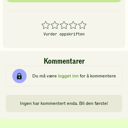
1
2
3
4
5
stjerner
stjerner
stjerner
stjerner
stjerner
Vurder oppskriften
Kommentarer
Du må være
logget inn
for å kommentere
Ingen har kommentert enda. Bli den første!