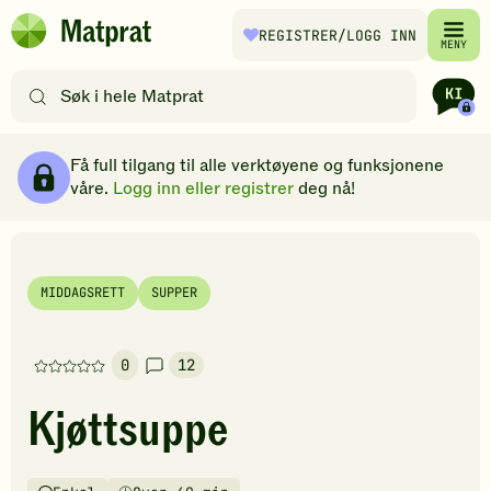
Hopp til hovedinnhold
REGISTRER
/LOGG INN
Matprat
MENY
hjemmeside
Søk
etter
oppskrifter
Ingredienser
Slik gjør du
Kommentarer
Brødsmulesti
eller
Få full tilgang til alle verktøyene og funksjonene
filtre
våre.
Logg inn eller registrer
deg nå!
MIDDAGSRETT
SUPPER
0
12
Denne
oppskriften
Kjøttsuppe
har
foreløpig
ingen