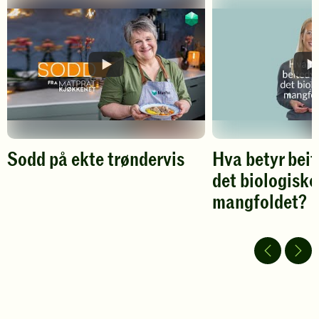
din
din
vurdering.
vurdering.
Sodd på ekte trøndervis
Hva betyr beit
det biologiske
Spill
mangfoldet?
av
video
Spill
av
video