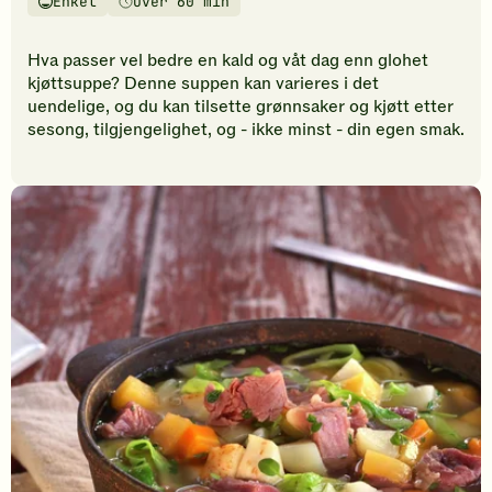
Enkel
Over 60 min
vurderinger.
Vanskelighetsgrad
Tilberedningstid
Bli
den
Hva passer vel bedre en kald og våt dag enn glohet
første
kjøttsuppe? Denne suppen kan varieres i det
til
uendelige, og du kan tilsette grønnsaker og kjøtt etter
å
sesong, tilgjengelighet, og - ikke minst - din egen smak.
vurdere
denne
oppskriften.