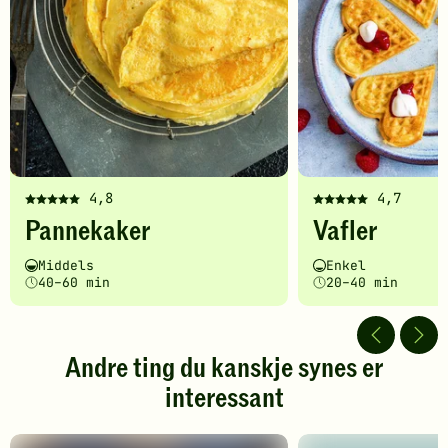
4,8
4,7
Denne
Denne
Pannekaker
Vafler
oppskriften
oppskriften
har
har
Vanskelighetsgrad
Tilberedningstid
Vanskelighetsgrad
Tilberedningstid
Middels
Enkel
fått
fått
40–60 min
20–40 min
5
5
av
av
5
5
stjerner.
stjerner.
Andre ting du kanskje synes er
Klikk
Klikk
interessant
for
for
å
å
gi
gi