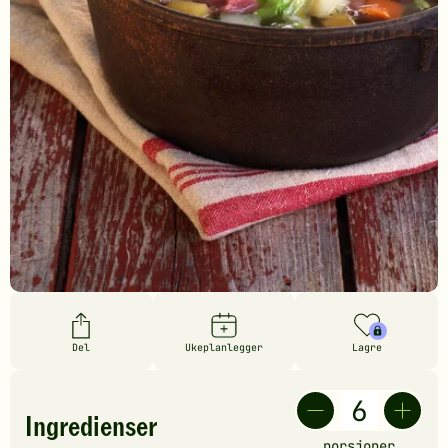
Del
Ukeplanlegger
Lagre
Ingredienser
porsjoner