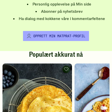
Personlig opplevelse på Min side
Abonner på nyhetsbrev
Ha dialog med kokkene våre i kommentarfeltene
OPPRETT MIN MATPRAT-PROFIL
Populært akkurat nå
Pannekaker
-
legg
til
favoritter